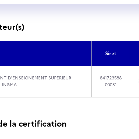
teur(s)
Siret
ENT D'ENSEIGNEMENT SUPERIEUR
841723588
E IN&MA
00031
 la certification