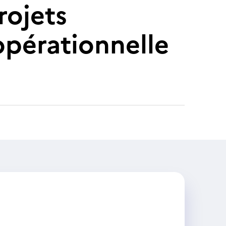
ojets
opérationnelle