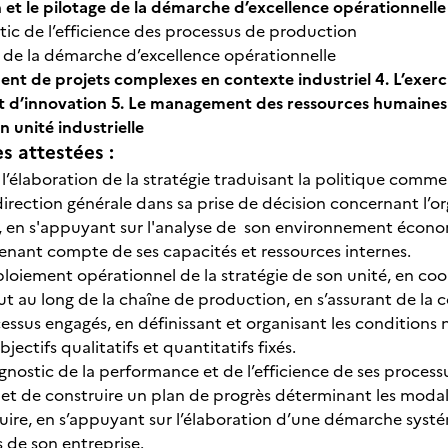
n et le pilotage de la démarche d’excellence opérationnelle
tic de l’efficience des processus de production
e de la démarche d’excellence opérationnelle
nt de projets complexes en contexte industriel
4. L’exer
et d’innovation
5. Le management des ressources humaines d
n unité industrielle
 attestées :
 l’élaboration de la stratégie traduisant la politique commer
 direction générale dans sa prise de décision concernant l’
 en s'appuyant sur l'analyse de son environnement écono
enant compte de ses capacités et ressources internes.
éploiement opérationnel de la stratégie de son unité, en coo
ut au long de la chaîne de production, en s’assurant de la 
essus engagés, en définissant et organisant les conditions 
bjectifs qualitatifs et quantitatifs fixés.
iagnostic de la performance et de l’efficience de ses process
 et de construire un plan de progrès déterminant les modali
uire, en s’appuyant sur l’élaboration d’une démarche syst
s de son entreprise.