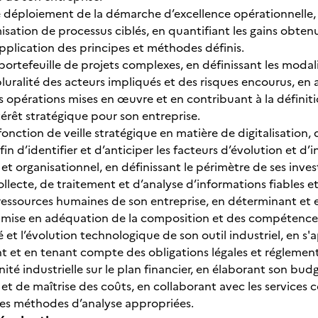
le déploiement de la démarche d’excellence opérationnelle, 
misation de processus ciblés, en quantifiant les gains obte
’application des principes et méthodes définis.
ortefeuille de projets complexes, en définissant les modali
uralité des acteurs impliqués et des risques encourus, en a
es opérations mises en œuvre et en contribuant à la définit
térêt stratégique pour son entreprise.
fonction de veille stratégique en matière de digitalisation,
in d’identifier et d’anticiper les facteurs d’évolution et 
t organisationnel, en définissant le périmètre de ses inves
ollecte, de traitement et d’analyse d’informations fiables e
 ressources humaines de son entreprise, en déterminant et
a mise en adéquation de la composition et des compétences
é et l’évolution technologique de son outil industriel, en s'
et en tenant compte des obligations légales et réglementa
unité industrielle sur le plan financier, en élaborant son bu
et de maîtrise des coûts, en collaborant avec les services 
 les méthodes d’analyse appropriées.