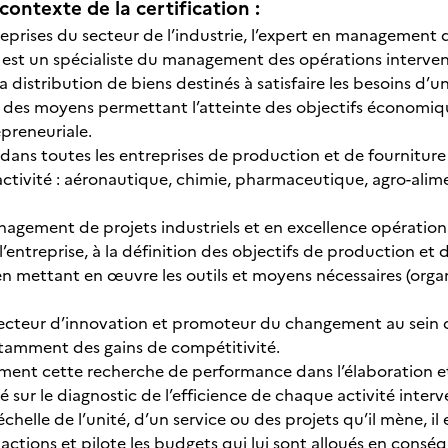
contexte de la certification :
prises du secteur de l’industrie, l’expert en management de
 est un spécialiste du management des opérations intervenan
la distribution de biens destinés à satisfaire les besoins d’un
des moyens permettant l’atteinte des objectifs économiq
epreneuriale.
r dans toutes les entreprises de production et de fournitu
’activité : aéronautique, chimie, pharmaceutique, agro-ali
agement de projets industriels et en excellence opérationne
 l’entreprise, à la définition des objectifs de production et 
en mettant en œuvre les outils et moyens nécessaires (orga
s vecteur d’innovation et promoteur du changement au sein d
tamment des gains de compétitivité.
lement cette recherche de performance dans l’élaboration e
 sur le diagnostic de l’efficience de chaque activité interv
échelle de l’unité, d’un service ou des projets qu’il mène, il 
 actions et pilote les budgets qui lui sont alloués en consé