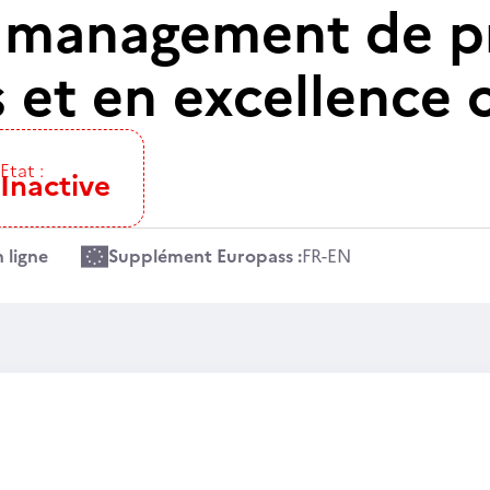
 management de pr
s et en excellence 
Etat :
Inactive
 ligne
Supplément Europass :
FR
-
EN