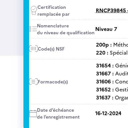
Certification
RNCP39845 
remplacée par
Nomenclature
Niveau 7
du niveau de qualification
200p :
Métho
Code(s) NSF
220 :
Spécial
31654 :
Génie
31667 :
Audit
31606 :
Condu
Formacode(s)
31652 :
Gest
31637 :
Organ
Date d’échéance
16-12-2024
de l’enregistrement