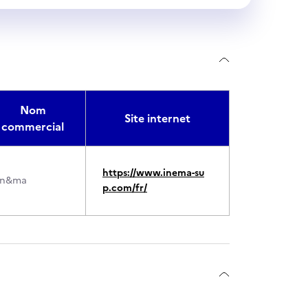
Nom
Site internet
commercial
https://www.inema-su
in&ma
p.com/fr/