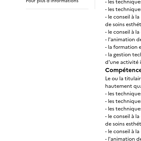
Pour plus d’informations
- les technique
- les technique
- le conseil à 
de soins esthé
- le conseil à 
- l'animation d
- la formation 
- la gestion te
d'une activité
Compétences
Le ou la titul
hautement quali
- les technique
- les technique
- les technique
- le conseil à 
de soins esthé
- le conseil à 
- l'animation d