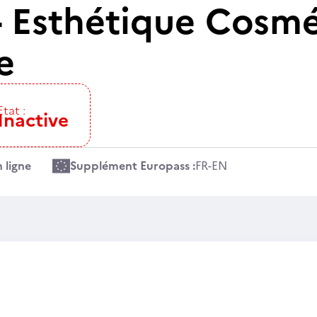
 Esthétique Cosm
e
Etat :
Inactive
 ligne
Supplément Europass :
FR
-
EN