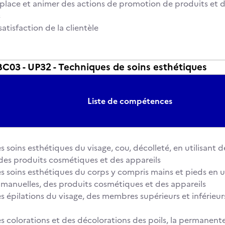
 place et animer des actions de promotion de produits et d
s
 satisfaction de la clientèle
03 - UP32 - Techniques de soins esthétiques
Liste de compétences
es soins esthétiques du visage, cou, décolleté, en utilisant
des produits cosmétiques et des appareils
des soins esthétiques du corps y compris mains et pieds en u
manuelles, des produits cosmétiques et des appareils
des épilations du visage, des membres supérieurs et inférieur
des colorations et des décolorations des poils, la permanen