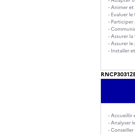
- Adapter u
- Animer et
- Evaluer le
- Participe
- Communiqu
- Assurer l
- Assurer le
- Installer 
RNCP30312BC0
- Accueillir
- Analyser l
- Conseille