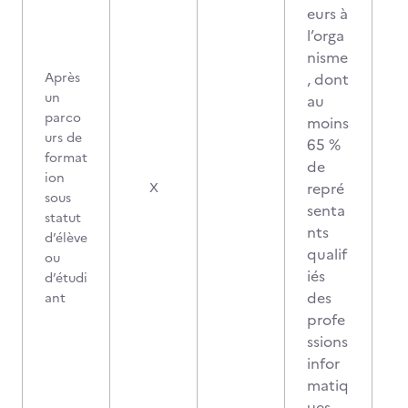
eurs à
l’orga
nisme
Après
, dont
un
au
parco
moins
urs de
65 %
format
de
ion
repré
X
sous
senta
statut
nts
d’élève
qualif
ou
iés
d’étudi
des
ant
profe
ssions
infor
matiq
ues