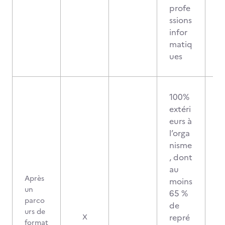
profe
ssions
infor
matiq
ues
100%
extéri
eurs à
l’orga
nisme
, dont
au
Après
moins
un
65 %
parco
de
urs de
repré
X
format