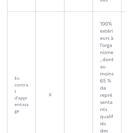
100%
extéri
eurs à
l’orga
nisme
, dont
au
moins
En
65 %
contra
de
t
repré
X
d’appr
senta
entissa
nts
ge
qualif
iés
des