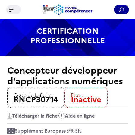
Ouvrir le menu de navigation
Reche
Contenu
Recherche
Menu
Pied de page
CERTIFICATION
PROFESSIONNELLE
Concepteur développeur
d'applications numériques
Code de la fiche :
Etat :
RNCP30714
Inactive
Télécharger la fiche
Aide en ligne
Supplément Europass :
FR
-
EN