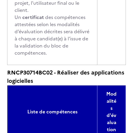
projet, l’utilisateur final ou le
client.
Un
certificat
des compétences
attestées selon les modalités
d’évaluation décrites sera délivré
à chaque candidat(e) à l’issue de
la validation du bloc de
compétences.
RNCP30714BC02 - Réaliser des applications
logicielles
Mod
alité
s
Liste de compétences
d'év
alua
tion