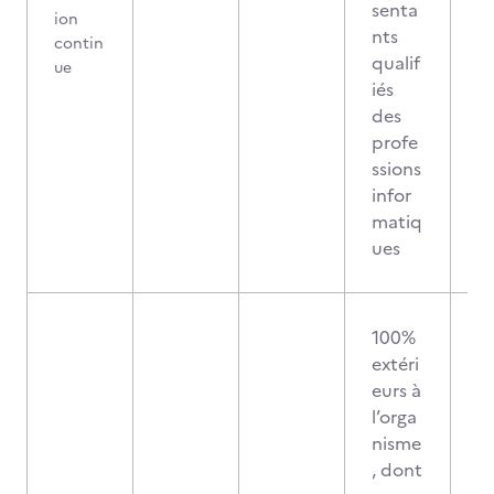
senta
ion
nts
contin
qualif
ue
iés
des
profe
ssions
infor
matiq
ues
100%
extéri
eurs à
l’orga
nisme
, dont