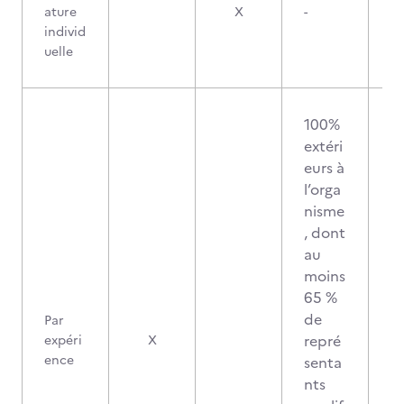
ature
X
-
individ
uelle
100%
extéri
eurs à
l’orga
nisme
, dont
au
moins
65 %
de
Par
repré
expéri
X
ence
senta
nts