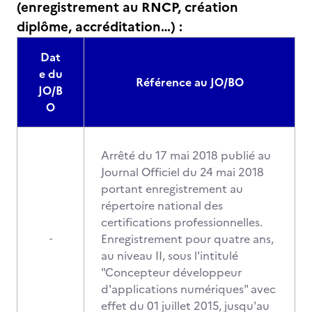
(enregistrement au RNCP, création
diplôme, accréditation…) :
Dat
e du
Référence au JO/BO
JO/B
O
Arrêté du 17 mai 2018 publié au
Journal Officiel du 24 mai 2018
portant enregistrement au
répertoire national des
certifications professionnelles.
Enregistrement pour quatre ans,
-
au niveau II, sous l'intitulé
"Concepteur développeur
d'applications numériques" avec
effet du 01 juillet 2015, jusqu'au