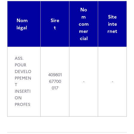
No
m
Site
Nom
Sire
com
inte
légal
t
mer
rnet
cial
ASS.
POUR
DEVELO
409801
PPEMEN
67700
-
-
T
017
INSERTI
ON
PROFES