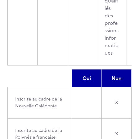
qualif
iés
des
profe
ssions
infor
matiq
ues
Oui
Non
Inscrite au cadre de la
X
Nouvelle Calédonie
Inscrite au cadre de la
X
Polynésie française