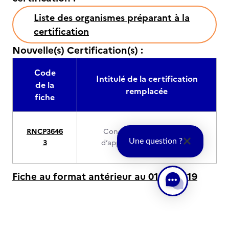
Liste des organismes préparant à la
certification
Nouvelle(s) Certification(s) :
Code
Intitulé de la certification
de la
remplacée
fiche
RNCP3646
Concepteur développeur
Une question ?
3
d’applications numériques
Fiche au format antérieur au 01/01/2019