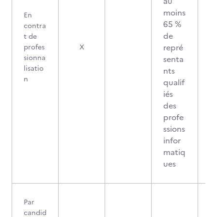
au
moins
En
65 %
contra
de
t de
repré
profes
X
sionna
senta
lisatio
nts
n
qualif
iés
des
profe
ssions
infor
matiq
ues
Par
candid