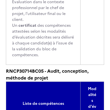
Évaluation dans le contexte
professionnel par le chef de
projet, l’utilisateur final ou le
client.
Un
certificat
des compétences
attestées selon les modalités
d’évaluation décrites sera délivré
à chaque candidat(e) à l’issue de
la validation du bloc de
compétences.
RNCP30714BC05 - Audit, conception,
méthode de projet
Mod
alité
s
Liste de compétences
d'év