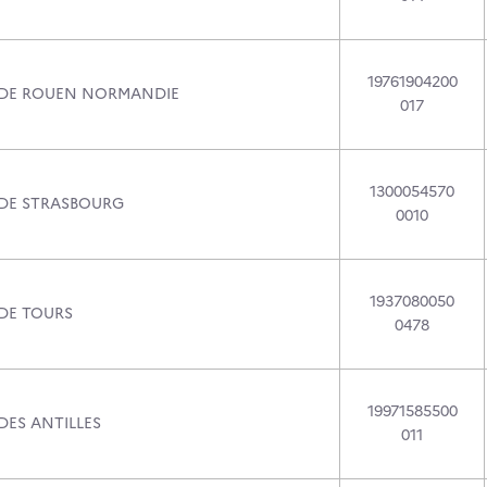
19761904200
 DE ROUEN NORMANDIE
017
1300054570
 DE STRASBOURG
0010
1937080050
 DE TOURS
0478
19971585500
DES ANTILLES
011