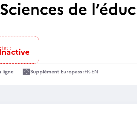
Sciences de l’éduc
Etat :
Inactive
 ligne
Supplément Europass :
FR
-
EN