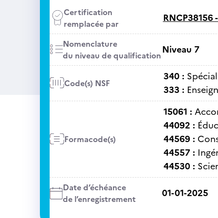
Certification
RNCP38156 
remplacée par
Nomenclature
Niveau 7
du niveau de qualification
340 :
Spécial
Code(s) NSF
333 :
Enseig
15061 :
Acco
44092 :
Éduc
44569 :
Cons
Formacode(s)
44557 :
Ingé
44530 :
Scie
Date d’échéance
01-01-2025
de l’enregistrement