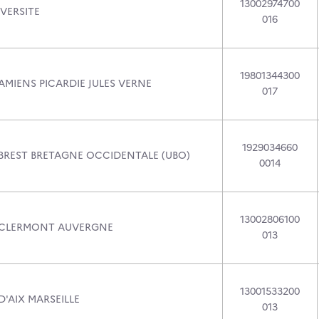
13002974700
VERSITE
016
19801344300
AMIENS PICARDIE JULES VERNE
017
1929034660
 BREST BRETAGNE OCCIDENTALE (UBO)
0014
13002806100
 CLERMONT AUVERGNE
013
13001533200
D'AIX MARSEILLE
013