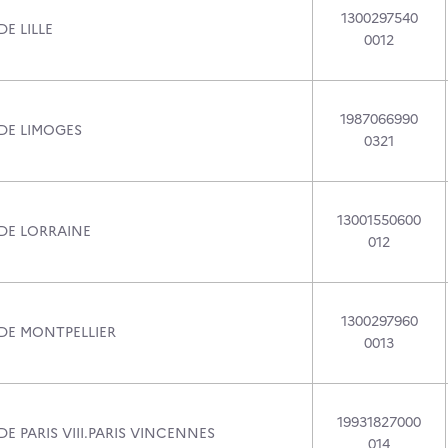
1300297540
DE LILLE
0012
1987066990
 DE LIMOGES
0321
13001550600
 DE LORRAINE
012
1300297960
 DE MONTPELLIER
0013
19931827000
DE PARIS VIII.PARIS VINCENNES
014