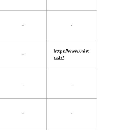
-
-
https://www.unist
-
ra.fr/
-
-
-
-