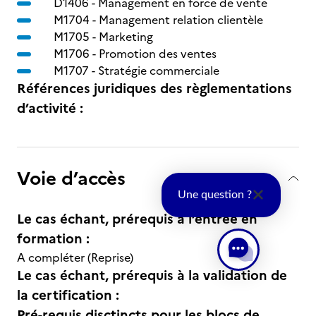
D1406 -
Management en force de vente
M1704 -
Management relation clientèle
M1705 -
Marketing
M1706 -
Promotion des ventes
M1707 -
Stratégie commerciale
Références juridiques des règlementations
d’activité :
Voie d’accès
Une question ?
Le cas échant, prérequis à l’entrée en
formation :
A compléter (Reprise)
Le cas échant, prérequis à la validation de
la certification :
Pré-requis disctincts pour les blocs de