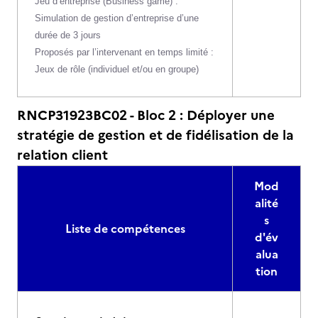
Jeu d’entreprise (Business game) :
Simulation de gestion d’entreprise d’une
durée de 3 jours
Proposés par l’intervenant en temps limité :
Jeux de rôle (individuel et/ou en groupe)
RNCP31923BC02 - Bloc 2 : Déployer une
stratégie de gestion et de fidélisation de la
relation client
Mod
alité
s
Liste de compétences
d'év
alua
tion