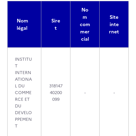
No
m
Site
Nom
Sire
com
inte
légal
t
mer
rnet
cial
INSTITU
T
INTERN
ATIONA
L DU
318147
COMME
40200
-
-
RCE ET
099
DU
DEVELO
PPEMEN
T