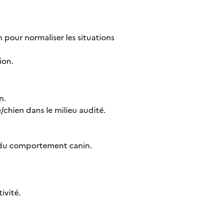
our normaliser les situations
ion.
n.
/chien dans le milieu audité.
s du comportement canin.
ivité.