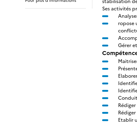
Pour plus d’informations
stabilisation d
Ses activités p
Analyse
ropose 
conflict
Accompa
Gérer et
Compétences
Maitrise
Présente
Elabore
Identif
Identif
Conduit
Rédiger
Rédiger
Etablir