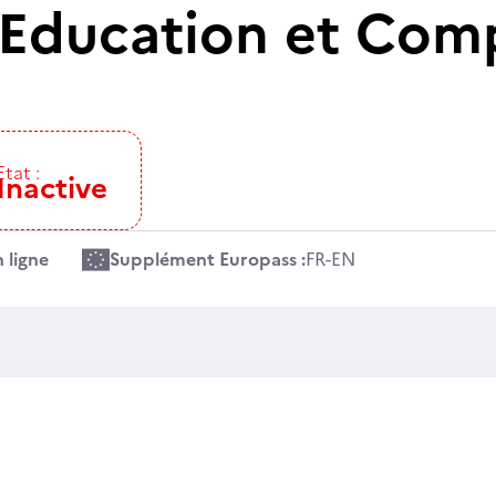
 Education et Co
Etat :
Inactive
 ligne
Supplément Europass :
FR
-
EN