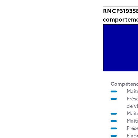
RNCP31935BC0
comportemen
Compétences
Mait
Prés
de v
Maitr
Maitr
Prés
Elab