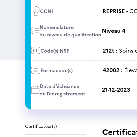
REPRISE -
CC
CCN1
Nomenclature
Niveau 4
du niveau de qualification
212t :
Soins 
Code(s) NSF
42002 :
Élev
Formacode(s)
Date d’échéance
21-12-2023
de l’enregistrement
Certificateur(s)
Certifica