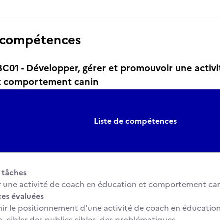
 compétences
01 - Développer, gérer et promouvoir une activi
t comportement canin
Liste de compétences
t tâches
 une activité de coach en éducation et comportement can
s évaluées
nir le positionnement d'une activité de coach en éducati
n, cibler des publics cibles, des problématiques.