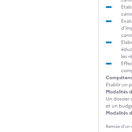
Etab
cani
Evalu
d'im
cani
Elab
éduc
les r
Effe
comp
Compétence
Etablir un 
Modalités d
Un dossier 
et un budge
Modalités d
Remise d'un 