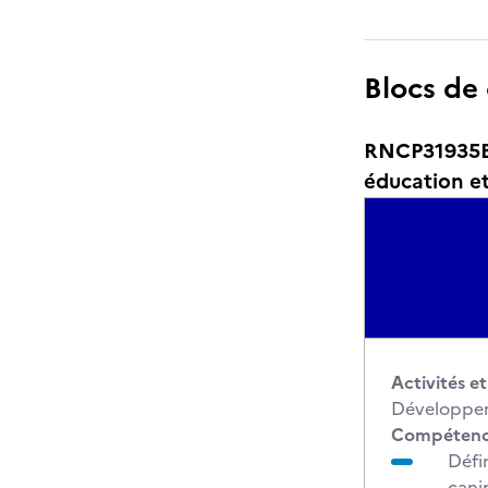
Blocs de
RNCP31935BC
éducation e
Activités e
Développer
Compétence
Défi
cani