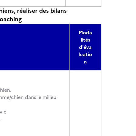
ens, réaliser des bilans
coaching
Moda
lités
d'éva
luatio
n
hien.
omme/chien dans le milieu
vie.
.