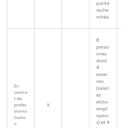
parité
reche
rchée.
8
perso
nnes
dont
4
exter
nes
En
(salari
contra
és
t de
et/ou
profes
X
empl
sionna
oyeur
lisatio
s) et 4
n