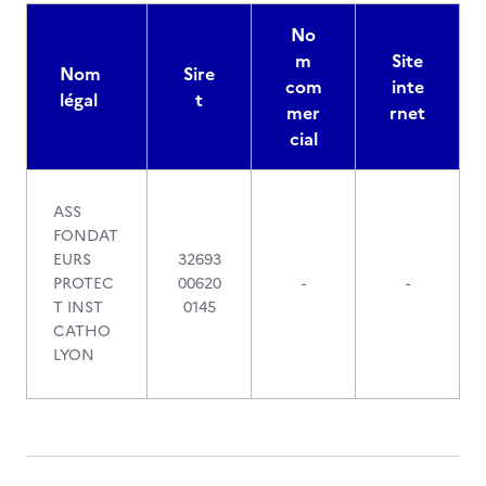
No
m
Site
Nom
Sire
com
inte
légal
t
mer
rnet
cial
ASS
FONDAT
EURS
32693
PROTEC
00620
-
-
T INST
0145
CATHO
LYON