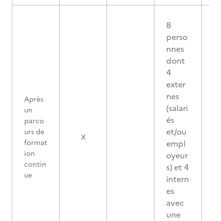
8
perso
nnes
dont
4
exter
nes
Après
(salari
un
és
parco
et/ou
urs de
X
format
empl
ion
oyeur
contin
s) et 4
ue
intern
es
avec
une