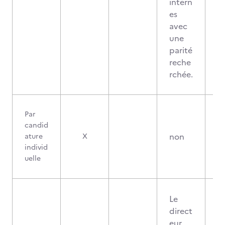
intern
es
avec
une
parité
reche
rchée.
Par
candid
non
ature
X
individ
uelle
Le
direct
eur