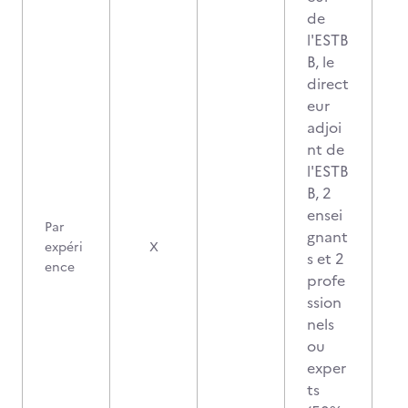
de
l'ESTB
B, le
direct
eur
adjoi
nt de
l'ESTB
B, 2
ensei
Par
gnant
expéri
X
s et 2
ence
profe
ssion
nels
ou
exper
ts