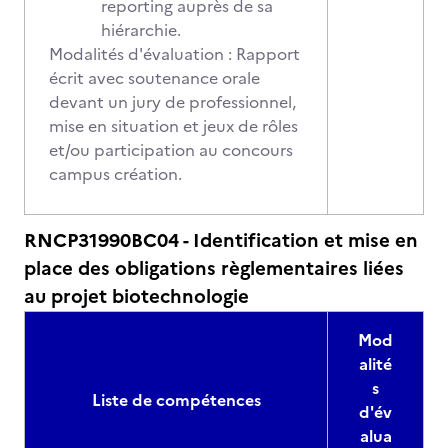
reporting auprès de sa
hiérarchie.
Modalités d'évaluation : Rapport
écrit avec soutenance orale
devant un jury de professionnel,
mise en situation et jeux de rôles
et/ou participation au concours
campus création.
RNCP31990BC04 - Identification et mise en
place des obligations règlementaires liées
au projet biotechnologie
Mod
alité
s
Liste de compétences
d'év
alua