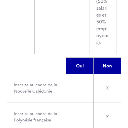
(50%
salari
és et
50%
empl
oyeur
s).
Oui
Non
Inscrite au cadre de la
X
Nouvelle Calédonie
Inscrite au cadre de la
X
Polynésie française