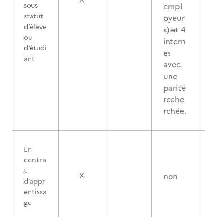
X
sous
empl
statut
oyeur
d’élève
s) et 4
ou
intern
d’étudi
es
ant
avec
une
parité
reche
rchée.
En
contra
t
non
X
d’appr
entissa
ge