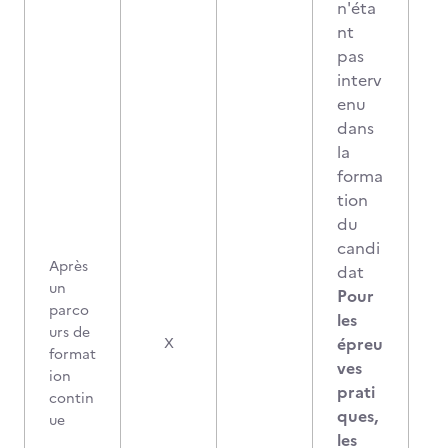
n'éta
nt
pas
interv
enu
dans
la
forma
tion
du
candi
Après
dat
un
Pour
parco
les
urs de
épreu
X
format
ves
ion
prati
contin
ques,
ue
les