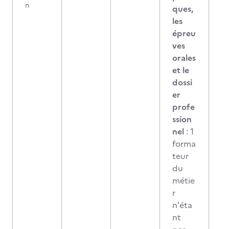
n
ques,
les
épreu
ves
orales
et le
dossi
er
profe
ssion
nel
: 1
forma
teur
du
métie
r
n'éta
nt