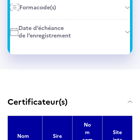
Formacode(s)
Date d’échéance
de l’enregistrement
Certificateur(s)
No
m
Site
Nom
Sire
com
inte