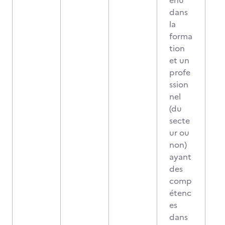
enu
dans
la
forma
tion
et un
profe
ssion
nel
(du
secte
ur ou
non)
ayant
des
comp
étenc
es
dans