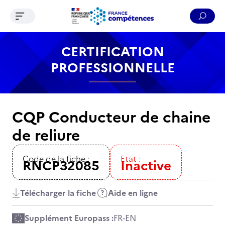
Ouvrir le menu de navigation
Reche
Contenu
Recherche
Menu
Pied de page
CERTIFICATION
PROFESSIONNELLE
CQP Conducteur de chaine
de reliure
Code de la fiche :
Etat :
RNCP32085
Inactive
Télécharger la fiche
Aide en ligne
Supplément Europass :
FR
-
EN