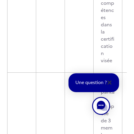
comp
étenc
es
dans
la
certifi
catio
n
visée
Une question ?
Jury
parita
ire
comp
osé
de 3
mem