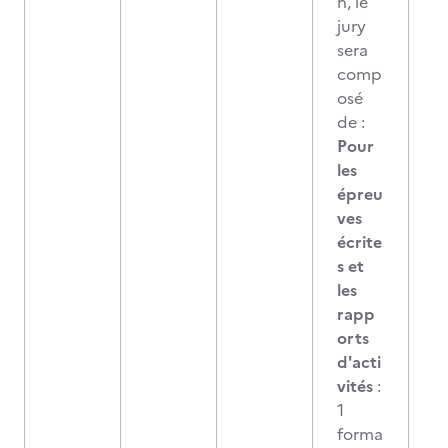
n, le
jury
sera
comp
osé
de :
Pour
les
épreu
ves
écrite
s et
les
rapp
orts
d'acti
vités
:
1
forma