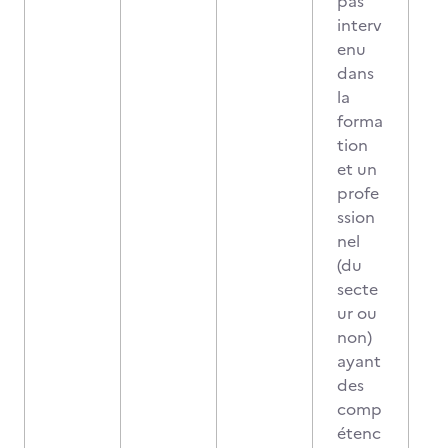
pas
interv
enu
dans
la
forma
tion
et un
profe
ssion
nel
(du
secte
ur ou
non)
ayant
des
comp
étenc