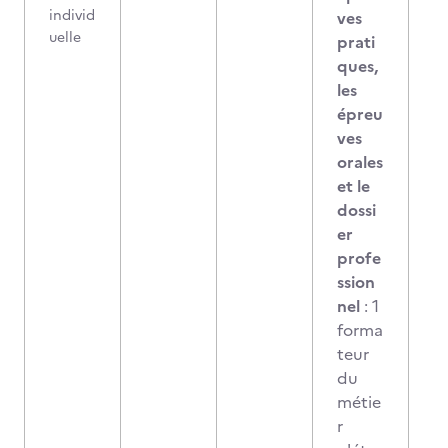
individ
ves
uelle
prati
ques,
les
épreu
ves
orales
et le
dossi
er
profe
ssion
nel
: 1
forma
teur
du
métie
r