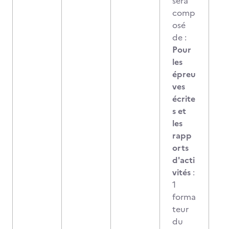
sera
comp
osé
de :
Pour
les
épreu
ves
écrite
s et
les
rapp
orts
d'acti
vités
:
1
forma
teur
du