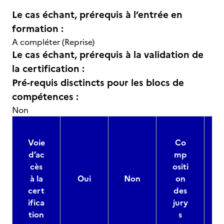
Le cas échant, prérequis à l’entrée en
formation :
A compléter (Reprise)
Le cas échant, prérequis à la validation de
la certification :
Pré-requis disctincts pour les blocs de
compétences :
Non
Voie
Co
d’ac
mp
cès
ositi
à la
Oui
Non
on
cert
des
ifica
jury
d
tion
s