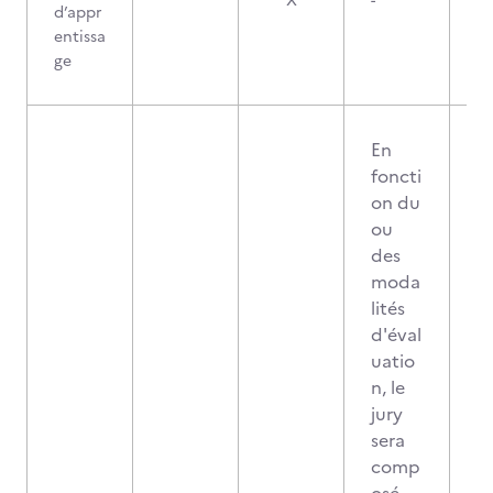
X
-
d’appr
entissa
ge
En
foncti
on du
ou
des
moda
lités
d'éval
uatio
n, le
jury
sera
comp