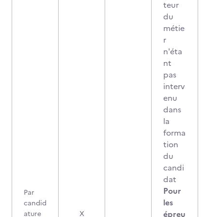
teur
du
métie
r
n'éta
nt
pas
interv
enu
dans
la
forma
tion
du
candi
dat
Pour
Par
les
candid
épreu
ature
X