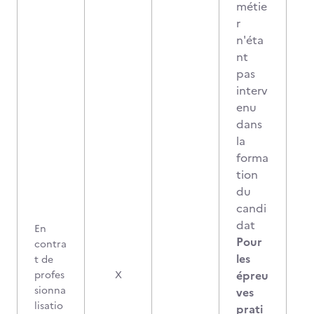
métie
r
n'éta
nt
pas
interv
enu
dans
la
forma
tion
du
candi
dat
En
Pour
contra
les
t de
épreu
profes
X
sionna
ves
lisatio
prati