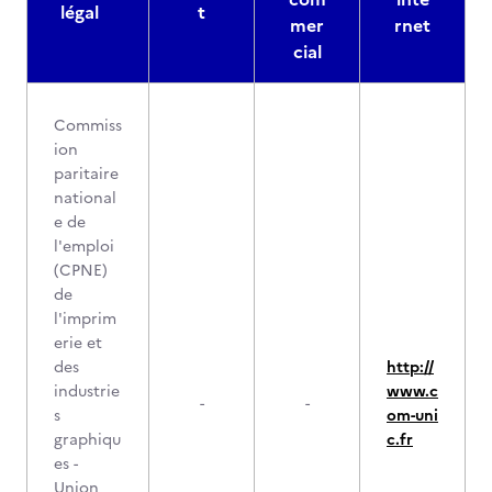
légal
t
mer
rnet
cial
Commiss
ion
paritaire
national
e de
l'emploi
(CPNE)
de
l'imprim
erie et
des
http://
industrie
www.c
-
-
s
om-uni
graphiqu
c.fr
es -
Union