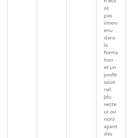
n'éta
nt
pas
interv
enu
dans
la
forma
tion
et un
profe
ssion
nel
(du
secte
ur ou
non)
ayant
des