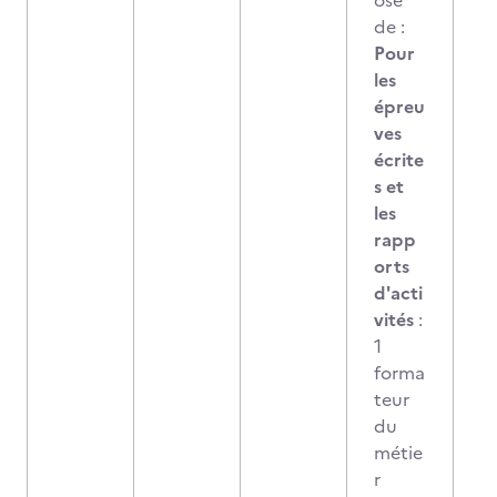
osé
de :
Pour
les
épreu
ves
écrite
s et
les
rapp
orts
d'acti
vités
:
1
forma
teur
du
métie
r