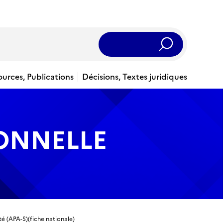
Rechercher
ources, Publications
Décisions, Textes juridiques
IONNELLE
é (APA-S)(fiche nationale)