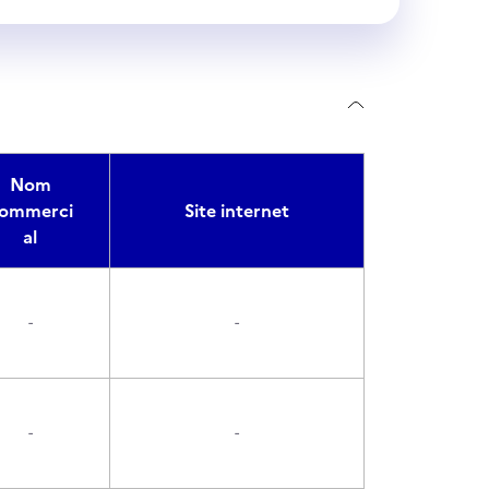
Nom
ommerci
Site internet
al
-
-
-
-