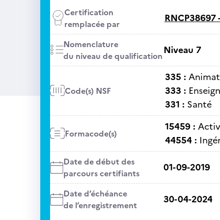
Certification
RNCP38697 
remplacée par
Nomenclature
Niveau 7
du niveau de qualification
335 :
Animati
333 :
Enseig
Code(s) NSF
331 :
Santé
15459 :
Activ
Formacode(s)
44554 :
Ingé
Date de début des
01-09-2019
parcours certifiants
Date d’échéance
30-04-2024
de l’enregistrement