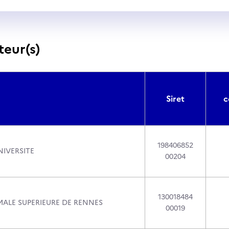
teur(s)
Siret
c
198406852
IVERSITE
00204
130018484
ALE SUPERIEURE DE RENNES
00019