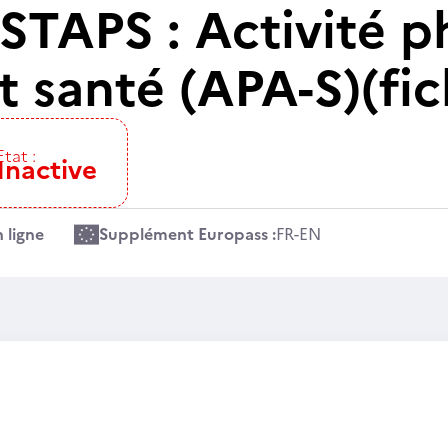
STAPS : Activité p
 santé (APA-S)(fic
Etat :
Inactive
 ligne
Supplément Europass :
FR
-
EN