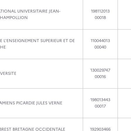
TIONAL UNIVERSITAIRE JEAN-
198112013
CHAMPOLLION
00018
E L'ENSEIGNEMENT SUPERIEUR ET DE
110044013
CHE
00040
130029747
VERSITE
00016
198013443
AMIENS PICARDIE JULES VERNE
00017
 BREST BRETAGNE OCCIDENTALE
192903466