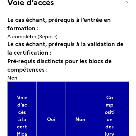
Voie d’accès
Le cas échant, prérequis à l’entrée en
formation :
A compléter (Reprise)
Le cas échant, prérequis à la validation de
la certification :
Pré-requis disctincts pour les blocs de
compétences :
Non
Voie
Co
d’ac
mp
cès
ositi
à la
Oui
Non
on
cert
des
ifica
jury
d