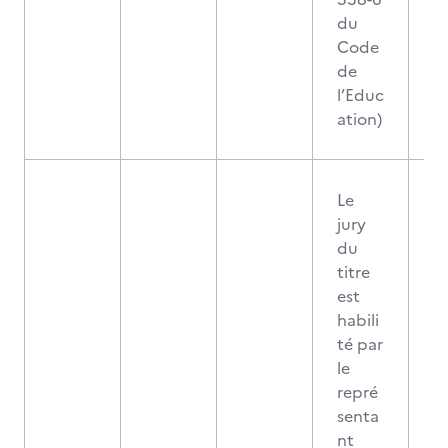
du
Code
de
l’Educ
ation)
Le
jury
du
titre
est
habili
té par
le
repré
senta
nt