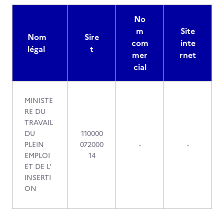
No
m
Site
Nom
Sire
com
inte
légal
t
mer
rnet
cial
MINISTE
RE DU
TRAVAIL
DU
110000
PLEIN
072000
-
-
EMPLOI
14
ET DE L'
INSERTI
ON