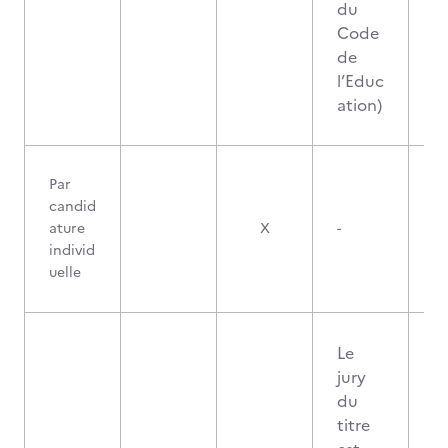
du
Code
de
l’Educ
ation)
Par
candid
ature
X
-
individ
uelle
Le
jury
du
titre