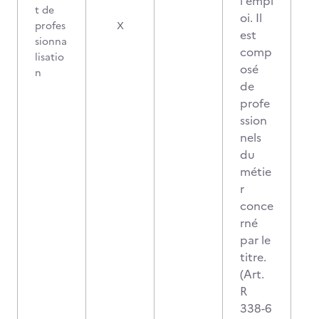
l'empl
t de
oi. Il
profes
X
est
sionna
comp
lisatio
osé
n
de
profe
ssion
nels
du
métie
r
conce
rné
par le
titre.
(Art.
R
338-6