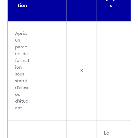
tion
s
Après
un
parco
urs de
format
ion
X
-
sous
statut
d’élève
ou
d’étudi
ant
Le