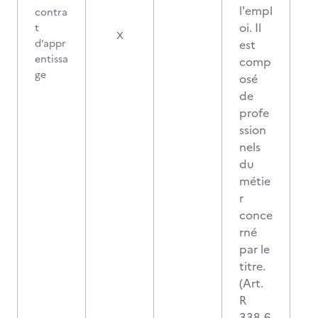
l'empl
contra
oi. Il
t
X
d’appr
est
entissa
comp
ge
osé
de
profe
ssion
nels
du
métie
r
conce
rné
par le
titre.
(Art.
R
338-6