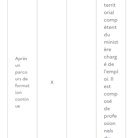
territ
orial
comp
étent
du
minist
ère
charg
Après
é de
un
l'empl
parco
oi. Il
urs de
X
format
est
ion
comp
contin
osé
ue
de
profe
ssion
nels