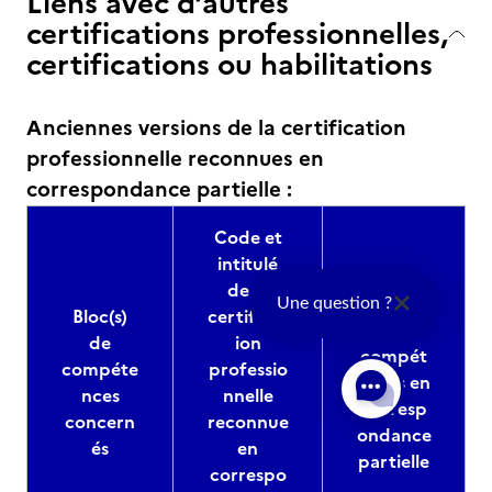
Liens avec d’autres
certifications professionnelles,
certifications ou habilitations
Anciennes versions de la certification
professionnelle reconnues en
correspondance partielle :
Code et
intitulé
de la
Bloc(s)
Une question ?
Bloc(s)
certificat
de
de
ion
compét
compéte
professio
ences en
nces
nnelle
corresp
concern
reconnue
ondance
és
en
partielle
correspo