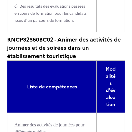
c)
Des résultats des évaluations passées
en cours de formation pour les candidats
issus d’un parcours de formation.
RNCP32350BC02 - Animer des activités de
journées et de soirées dans un
établissement touristique
Mod
alité
s
Liste de compétences
d'év
alua
tion
Animer des activités de journées pour
différents publics.