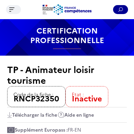
Ouvrir le menu de navigation
Reche
Contenu
Recherche
Menu
Pied de page
CERTIFICATION
PROFESSIONNELLE
TP - Animateur loisir
tourisme
Code de la fiche :
Etat :
RNCP32350
Inactive
Télécharger la fiche
Aide en ligne
Supplément Europass :
FR
-
EN