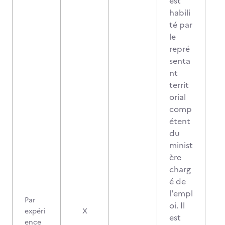
est
habili
té par
le
repré
senta
nt
territ
orial
comp
étent
du
minist
ère
charg
é de
l'empl
Par
oi. Il
expéri
X
est
ence