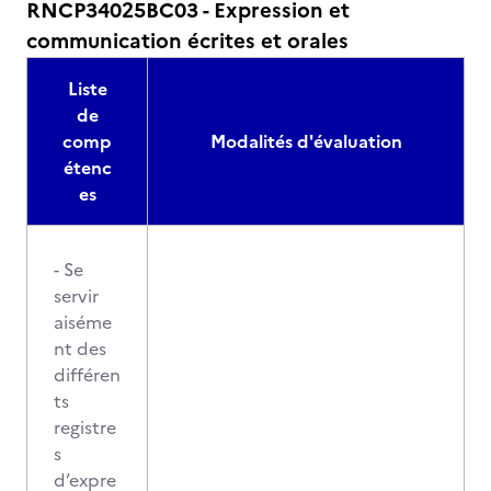
RNCP34025BC03 - Expression et
communication écrites et orales
Liste
de
comp
Modalités d'évaluation
étenc
es
- Se
servir
aiséme
nt des
différen
ts
registre
s
d’expre