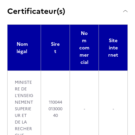
Certificateur(s)
No
m
Site
Nom
Sire
com
inte
légal
t
mer
rnet
cial
MINISTE
RE DE
L'ENSEIG
NEMENT
110044
SUPERIE
013000
-
-
UR ET
40
DE LA
RECHER