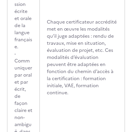
ssion
écrite
et orale
Chaque certificateur accrédité
de la
met en œuvre les modalités
langue
qu’il juge adaptées : rendu de
français
travaux, mise en situation,
e.
évaluation de projet, etc. Ces
-
modalités d’évaluation
Comm
peuvent être adaptées en
uniquer
fonction du chemin d’accès à
par oral
la certification : formation
et par
initiale, VAE, formation
écrit,
continue.
de
façon
claire et
non-
ambigu
ë, dans