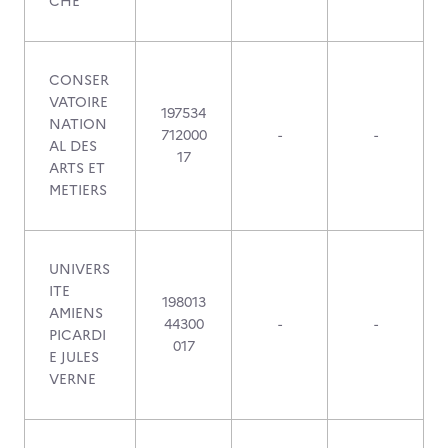
CHE
CONSER
VATOIRE
197534
NATION
712000
-
-
AL DES
17
ARTS ET
METIERS
UNIVERS
ITE
198013
AMIENS
44300
-
-
PICARDI
017
E JULES
VERNE