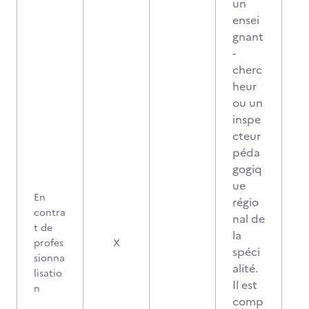
un
ensei
gnant
-
cherc
heur
ou un
inspe
cteur
péda
gogiq
ue
En
régio
contra
nal de
t de
la
profes
X
spéci
sionna
alité.
lisatio
Il est
n
comp