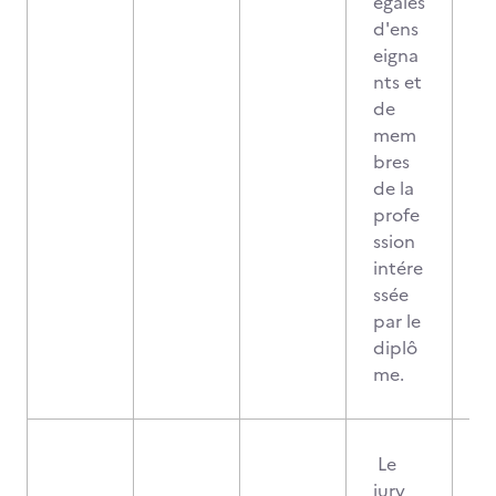
égales
d'ens
eigna
nts et
de
mem
bres
de la
profe
ssion
intére
ssée
par le
diplô
me.
Le
jury