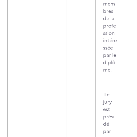
mem
bres
de la
profe
ssion
intére
ssée
par le
diplô
me.
Le
jury
est
prési
dé
par