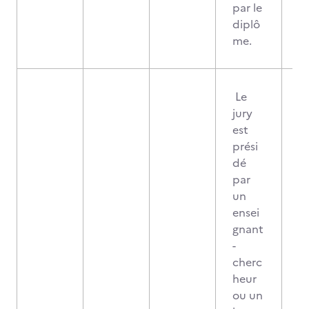
par le
diplô
me.
Le
jury
est
prési
dé
par
un
ensei
gnant
-
cherc
heur
ou un