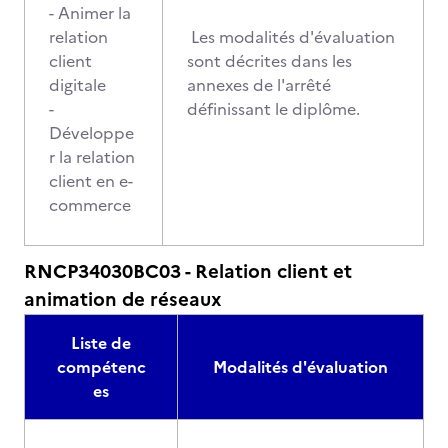
- Animer la
relation
Les modalités d'évaluation
client
sont décrites dans les
digitale
annexes de l'arrêté
-
définissant le diplôme.
Développe
r la relation
client en e-
commerce
RNCP34030BC03 - Relation client et
animation de réseaux
Liste de
compétenc
Modalités d'évaluation
es