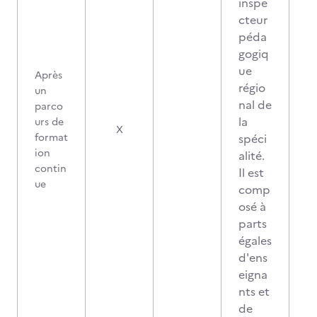
inspe
cteur
péda
gogiq
ue
Après
régio
un
nal de
parco
la
urs de
X
format
spéci
ion
alité.
contin
Il est
ue
comp
osé à
parts
égales
d'ens
eigna
nts et
de