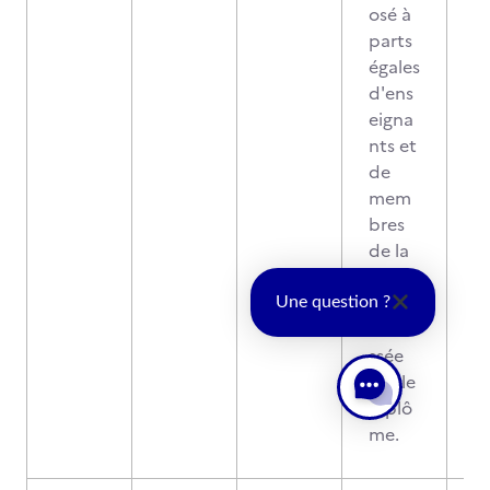
osé à
parts
égales
d'ens
eigna
nts et
de
mem
bres
de la
profe
ssion
Une question ?
intére
ssée
par le
diplô
me.