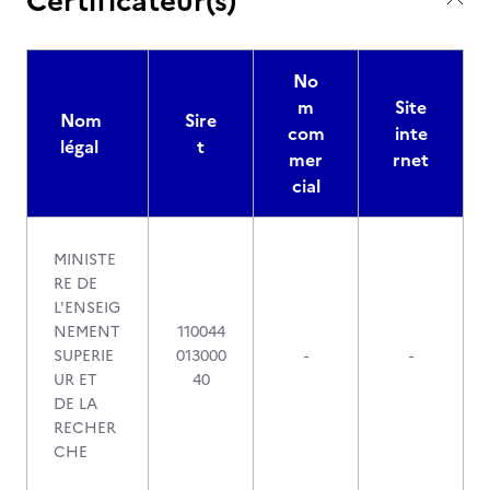
Certificateur(s)
No
m
Site
Nom
Sire
com
inte
légal
t
mer
rnet
cial
MINISTE
RE DE
L'ENSEIG
NEMENT
110044
SUPERIE
013000
-
-
UR ET
40
DE LA
RECHER
CHE