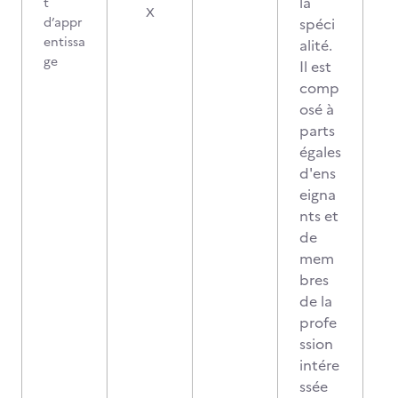
la
t
X
d’appr
spéci
entissa
alité.
ge
Il est
comp
osé à
parts
égales
d'ens
eigna
nts et
de
mem
bres
de la
profe
ssion
intére
ssée