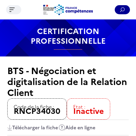
Ouvrir le menu de navigation
Reche
Contenu
Recherche
Menu
Pied de page
CERTIFICATION
PROFESSIONNELLE
BTS - Négociation et
digitalisation de la Relation
Client
Code de la fiche :
Etat :
RNCP34030
Inactive
Télécharger la fiche
Aide en ligne