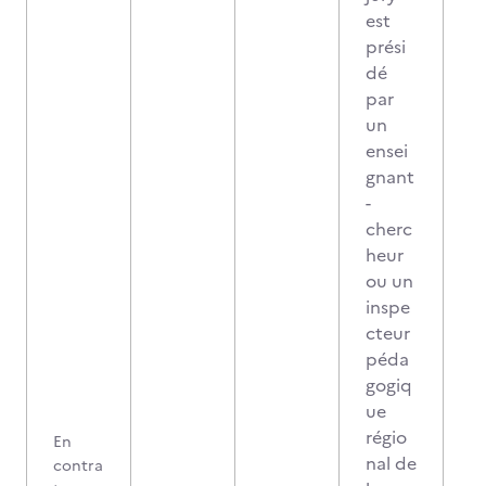
est
prési
dé
par
un
ensei
gnant
-
cherc
heur
ou un
inspe
cteur
péda
gogiq
ue
régio
En
nal de
contra