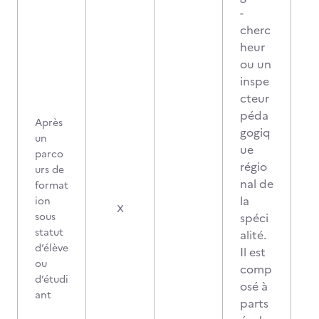
-
cherc
heur
ou un
inspe
cteur
péda
Après
gogiq
un
ue
parco
régio
urs de
nal de
format
la
ion
X
sous
spéci
statut
alité.
d’élève
Il est
ou
comp
d’étudi
osé à
ant
parts