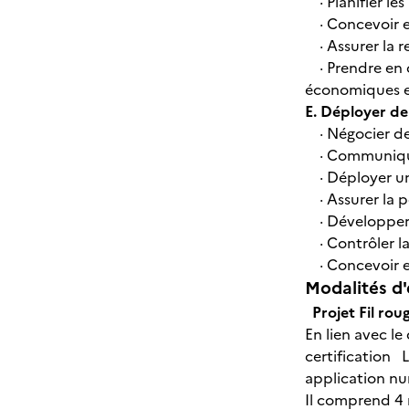
· Planifier le
· Concevoir et
· Assurer la r
· Prendre en c
économiques et
E. Déployer de
· Négocier de
· Communiquer
· Déployer une
· Assurer la p
· Développer 
· Contrôler la
· Concevoir et
Modalités d'
Projet Fil rou
En lien avec le
certification L
application n
Il comprend 4