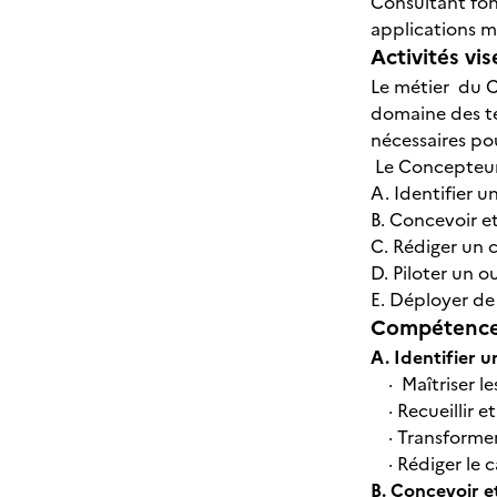
Consultant fon
applications mo
Activités vis
Le métier du C
domaine des te
nécessaires pou
Le Concepteur 
A. Identifier u
B. Concevoir e
C. Rédiger un 
D. Piloter un 
E. Déployer de
Compétences
A. Identifier u
· Maîtriser le
· Recueillir e
· Transformer 
· Rédiger le 
B. Concevoir e