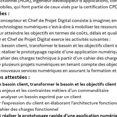
ctionnel (MOA), ingénieur développeur d’applications, c
biles, qui font partie de ceux visés par la certification CP
ées :
oncepteur et Chef de Projet Digital consiste à imaginer, en
chnologies numériques c’est-à-dire à mobiliser les ressourc
r atteindre les objectifs en termes de coûts, délais et qual
et Chef de Projet Digital exerce les activités suivantes :
n besoin client, transformer le besoin et les objectifs clien
t réaliser le prototypage rapide d’une application numériqu
cahier des charges technique à partir d’un cahier des char
ou plusieurs projets numériques en tenant compte des object
 nouveaux services numériques en assurant la formation et 
 attestées :
n besoin client, transformer le besoin et les objectifs cli
s enjeux et les contraintes métiers d’un commanditaire
t analyser un besoin exprimé par un client
l’expression du client en élaborant l’architecture fonctio
cahier des charges fonctionnel
t réaliser le prototypage rapide d’une application numéri