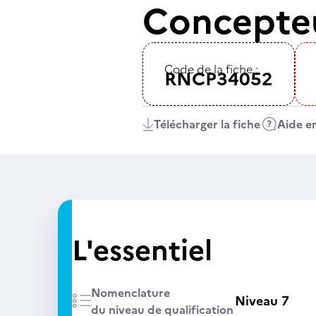
Concepteur
Code de la fiche :
RNCP34052
Télécharger la fiche
Aide en
L'essentiel
Nomenclature
Niveau 7
du niveau de qualification