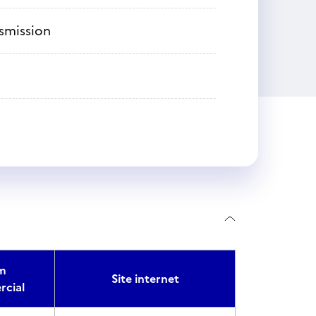
nsmission
m
Site internet
cial