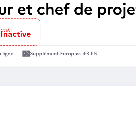
 et chef de projet
Etat :
Inactive
 ligne
Supplément Europass :
FR
-
EN