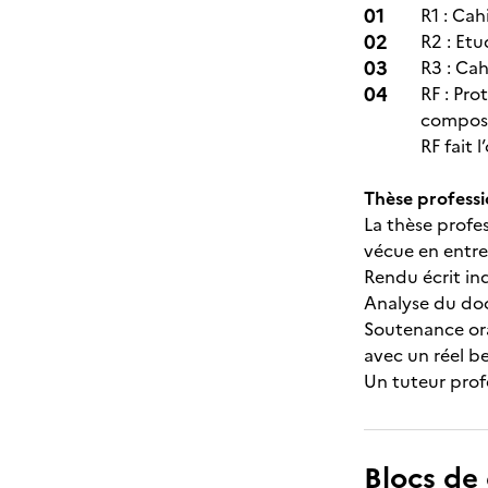
R1 : Ca
R2 : Et
R3 : Ca
RF : Pro
composé
RF fait
Thèse professi
La thèse profes
vécue en entr
Rendu écrit in
Analyse du doc
Soutenance ora
avec un réel be
Un tuteur prof
Blocs de