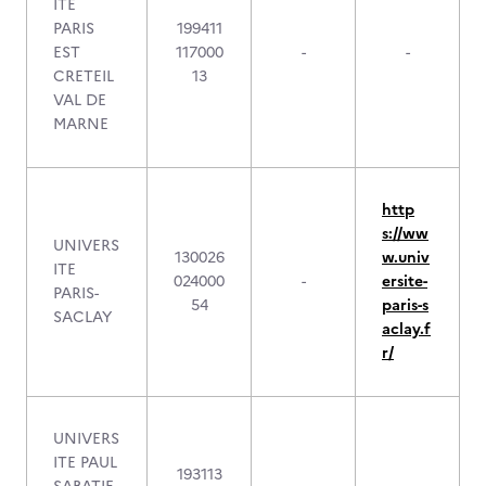
ITE
PARIS
199411
EST
117000
-
-
CRETEIL
13
VAL DE
MARNE
http
s://ww
UNIVERS
130026
w.univ
ITE
024000
-
ersite-
PARIS-
54
paris-s
SACLAY
aclay.f
r/
UNIVERS
ITE PAUL
193113