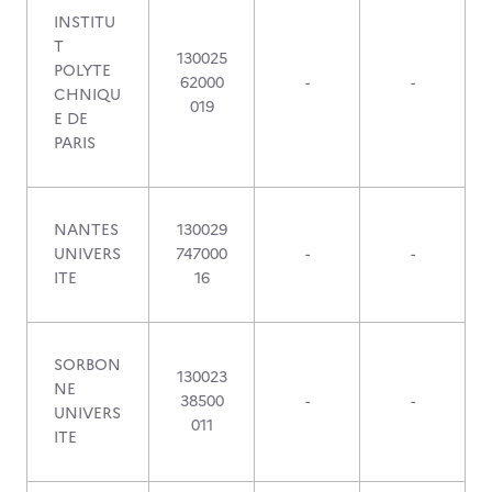
INSTITU
T
130025
POLYTE
62000
-
-
CHNIQU
019
E DE
PARIS
NANTES
130029
UNIVERS
747000
-
-
ITE
16
SORBON
130023
NE
38500
-
-
UNIVERS
011
ITE