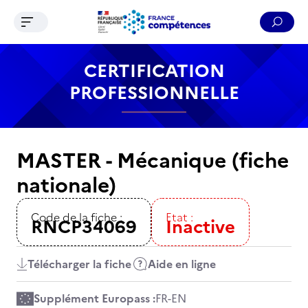
Ouvrir le menu de navigation
Reche
Contenu
Recherche
Menu
Pied de page
CERTIFICATION
PROFESSIONNELLE
MASTER - Mécanique (fiche
nationale)
Code de la fiche :
Etat :
RNCP34069
Inactive
Télécharger la fiche
Aide en ligne
Supplément Europass :
FR
-
EN