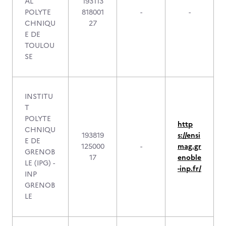
AL
193113
POLYTE
818001
-
-
CHNIQU
27
E DE
TOULOU
SE
INSTITU
T
POLYTE
http
CHNIQU
193819
s://ensi
E DE
125000
-
mag.gr
GRENOB
17
enoble
LE (IPG) -
-inp.fr/
INP
GRENOB
LE