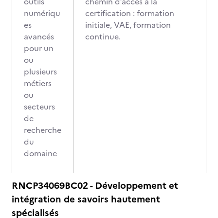
outils
chemin d’accès à la
numériqu
certification : formation
es
initiale, VAE, formation
avancés
continue.
pour un
ou
plusieurs
métiers
ou
secteurs
de
recherche
du
domaine
RNCP34069BC02 - Développement et
intégration de savoirs hautement
spécialisés