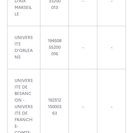
D'AIX
33200
-
-
MARSEIL
013
LE
UNIVERS
194508
ITE
55200
-
-
D'ORLEA
016
NS
UNIVERS
ITE DE
BESANC
ON -
192512
UNIVERS
150003
-
-
ITE DE
63
FRANCH
E-
COMTE