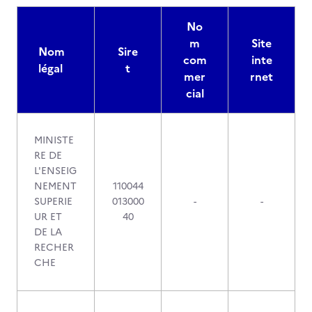
No
m
Site
Nom
Sire
com
inte
légal
t
mer
rnet
cial
MINISTE
RE DE
L'ENSEIG
NEMENT
110044
SUPERIE
013000
-
-
UR ET
40
DE LA
RECHER
CHE