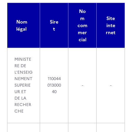
No
m
Site
Nom
Sire
com
inte
légal
t
mer
rnet
cial
MINISTE
RE DE
L'ENSEIG
NEMENT
110044
SUPERIE
013000
-
-
UR ET
40
DE LA
RECHER
CHE