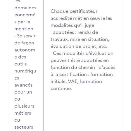
les
domaines
Chaque certificateur
concerné
accrédité met en œuvre les
s par la
modalités qu’il juge
mention
adaptées : rendu de
- Se servir
travaux, mise en situation,
de façon
évaluation de projet, etc.
autonom
Ces modalités d’évaluation
e des
peuvent être adaptées en
outils
fonction du chemin d’accès
numériqu
à la certification : formation
es
initiale, VAE, formation
avancés
continue.
pour un
ou
plusieurs
métiers
ou
secteurs