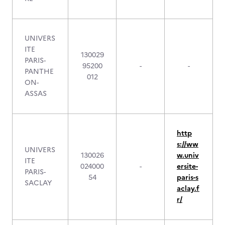
UNIVERS
ITE
130029
PARIS-
95200
-
-
PANTHE
012
ON-
ASSAS
http
s://ww
UNIVERS
130026
w.univ
ITE
024000
-
ersite-
PARIS-
54
paris-s
SACLAY
aclay.f
r/