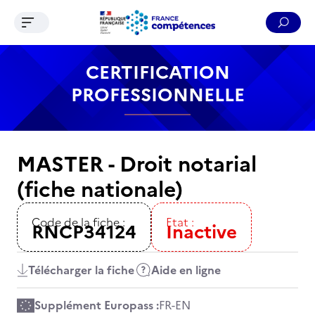
Ouvrir le menu de navigation
Reche
Contenu
Recherche
Menu
Pied de page
CERTIFICATION
PROFESSIONNELLE
MASTER - Droit notarial
(fiche nationale)
Code de la fiche :
Etat :
RNCP34124
Inactive
Télécharger la fiche
Aide en ligne
Supplément Europass :
FR
-
EN