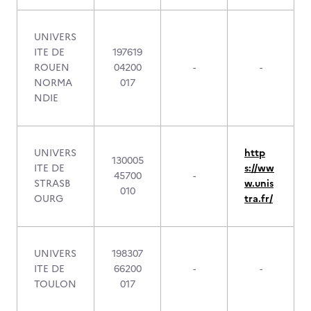
UNIVERS
ITE DE
197619
ROUEN
04200
-
-
NORMA
017
NDIE
UNIVERS
http
130005
ITE DE
s://ww
45700
-
STRASB
w.unis
010
OURG
tra.fr/
UNIVERS
198307
ITE DE
66200
-
-
TOULON
017