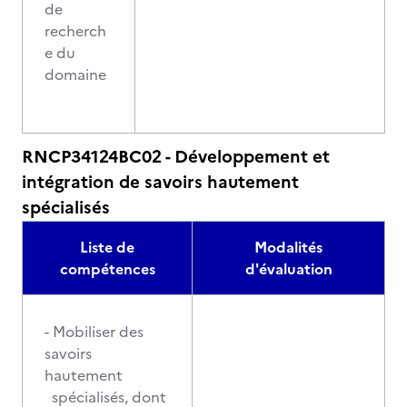
de
recherch
e du
domaine
RNCP34124BC02 - Développement et
intégration de savoirs hautement
spécialisés
Liste de
Modalités
compétences
d'évaluation
- Mobiliser des
savoirs
hautement
spécialisés, dont