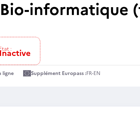
Bio-informatique (
Etat :
Inactive
 ligne
Supplément Europass :
FR
-
EN