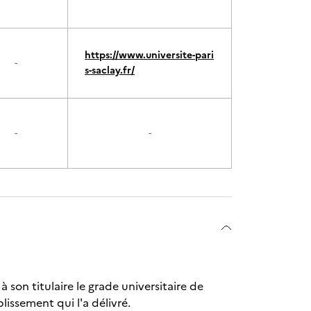
https://www.universite-pari
-
s-saclay.fr/
-
-
son titulaire le grade universitaire de
blissement qui l'a délivré.