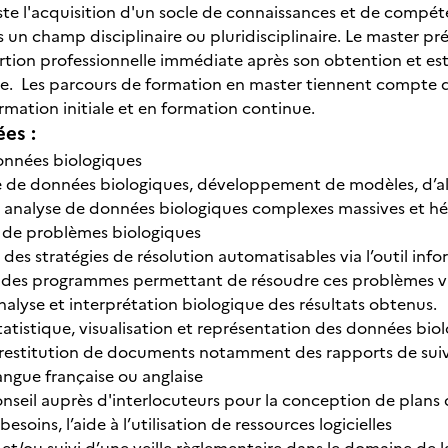
ste l'acquisition d'un socle de connaissances et de compét
 un champ disciplinaire ou pluridisciplinaire. Le master pr
rtion professionnelle immédiate après son obtention et est
ie. Les parcours de formation en master tiennent compte de 
ormation initiale et en formation continue.
ées :
données biologiques
e de données biologiques, développement de modèles, d’alg
t analyse de données biologiques complexes massives et h
n de problèmes biologiques
n des stratégies de résolution automatisables via l’outil in
n des programmes permettant de résoudre ces problèmes v
analyse et interprétation biologique des résultats obtenus.
tatistique, visualisation et représentation des données bio
 restitution de documents notamment des rapports de suivi
angue française ou anglaise
onseil auprès d'interlocuteurs pour la conception de plans d
esoins, l’aide à l’utilisation de ressources logicielles