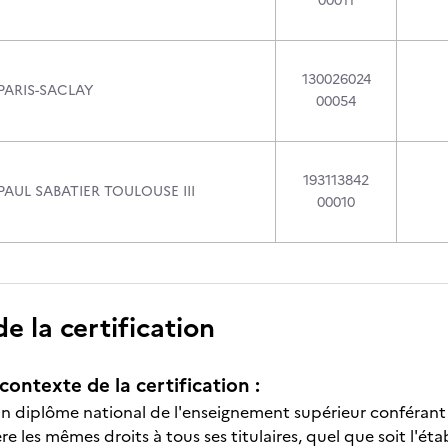
00011
130026024
PARIS-SACLAY
00054
193113842
PAUL SABATIER TOULOUSE III
00010
 la certification
contexte de la certification :
n diplôme national de l'enseignement supérieur conférant à 
ère les mêmes droits à tous ses titulaires, quel que soit l'éta