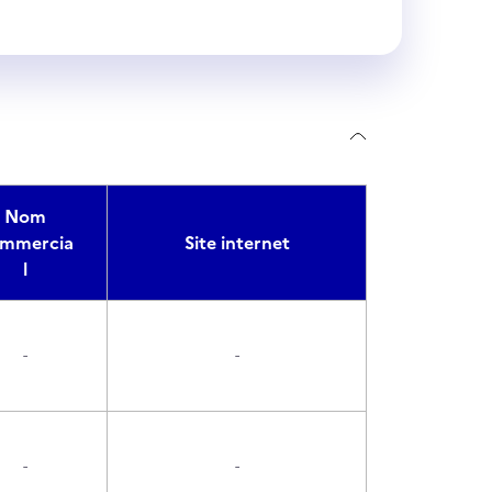
Nom
mmercia
Site internet
l
-
-
-
-