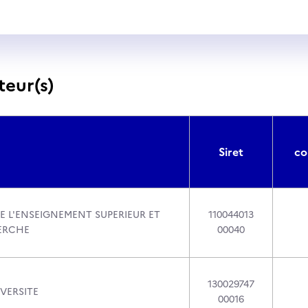
teur(s)
Siret
co
E L'ENSEIGNEMENT SUPERIEUR ET
110044013
ERCHE
00040
130029747
VERSITE
00016