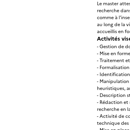
Le master atte
recherche dans
comme à l'inse
au long de la v
accueillis en f
Activités vis
- Gestion de 
- Mise en form
- Traitement e
- Formalisatio
- Identificatio
- Manipulatio
heuristiques, 
- Description s
- Rédaction et
recherche en l
- Activité de c
technique des b