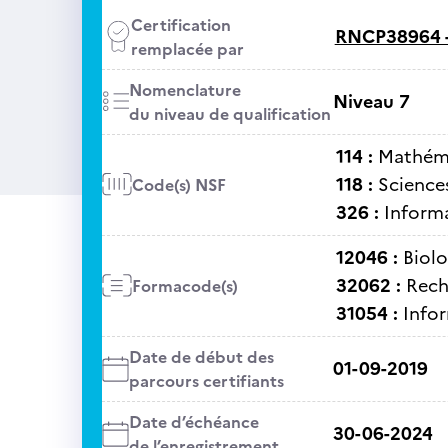
Certification
RNCP38964 
remplacée par
Nomenclature
Niveau 7
du niveau de qualification
114 :
Mathém
118 :
Sciences
Code(s) NSF
326 :
Informa
12046 :
Biolo
32062 :
Rech
Formacode(s)
31054 :
Info
Date de début des
01-09-2019
parcours certifiants
Date d’échéance
30-06-2024
de l’enregistrement