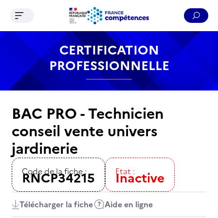
Ouvrir le menu de navigation
Reche
Contenu
Recherche
Menu
Pied de page
CERTIFICATION
PROFESSIONNELLE
BAC PRO - Technicien
conseil vente univers
jardinerie
Code de la fiche :
Etat :
RNCP34215
Inactive
Télécharger la fiche
Aide en ligne