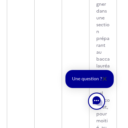
gner
dans
une
sectio
n
prépa
rant
au
bacca
lauréa
t
profe
Une question ?
ssion
nel
agrico
le, et,
pour
moiti
é, au