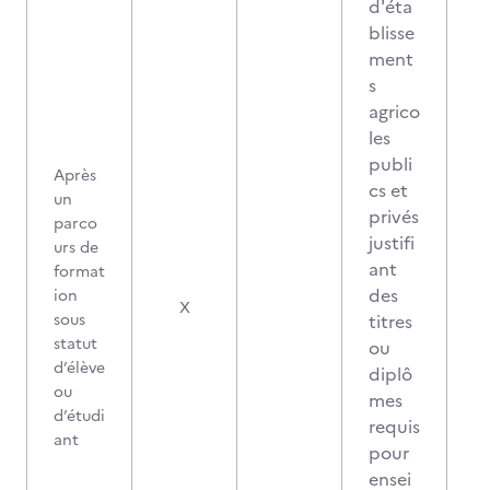
d'éta
blisse
ment
s
agrico
les
publi
Après
cs et
un
privés
parco
justifi
urs de
ant
format
des
ion
X
sous
titres
statut
ou
d’élève
diplô
ou
mes
d’étudi
requis
ant
pour
ensei