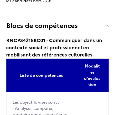
les candidats hors CCF.
Blocs de compétences
RNCP34215BC01 - Communiquer dans un
contexte social et professionnel en
mobilisant des références culturelles
Modalit
és
Liste de compétences
d'évalua
tion
Les objectifs visés sont :
- Analyser, comparer,
produire des discours écrits