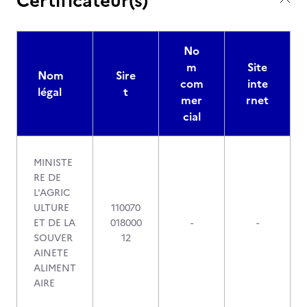
Certificateur(s)
No
m
Site
Nom
Sire
com
inte
légal
t
mer
rnet
cial
MINISTE
RE DE
L'AGRIC
ULTURE
110070
ET DE LA
018000
-
-
SOUVER
12
AINETE
ALIMENT
AIRE