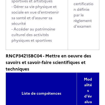
sportives et artistiques
certificatio
- Gérer sa vie physique et
n définie
sociale en vue d’entretenir
par le
sa santé et d’assurer sa
règlement
sécurité
d'examen
- Accéder au patrimoine
culturel des activités
physiques et sportives
RNCP34215BC04 - Mettre en oeuvre des
savoirs et savoir-faire scientifiques et
techniques
Mod
alité
s
Liste de compétences
d'év
alua