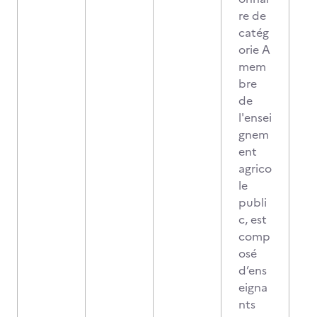
re de
catég
orie A
mem
bre
de
l'ensei
gnem
ent
agrico
le
publi
c, est
comp
osé
d’ens
eigna
nts