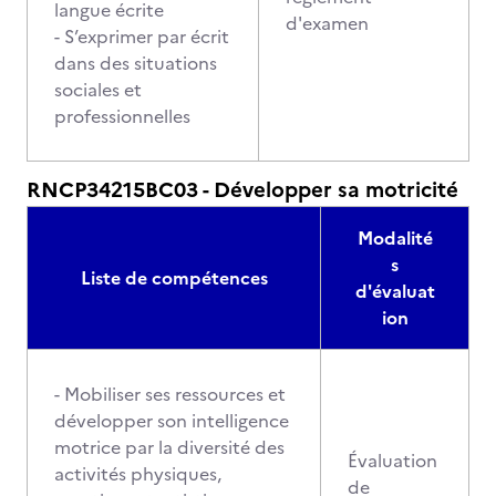
langue écrite
d'examen
- S’exprimer par écrit
dans des situations
sociales et
professionnelles
RNCP34215BC03 - Développer sa motricité
Modalité
s
Liste de compétences
d'évaluat
ion
- Mobiliser ses ressources et
développer son intelligence
motrice par la diversité des
Évaluation
activités physiques,
de