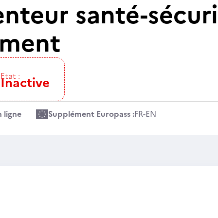
teur santé-sécurit
ement
Etat :
Inactive
 ligne
Supplément Europass :
FR
-
EN