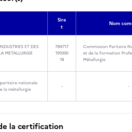
Sire
Nom comm
t
INDUSTRIES ET DES
784717
Commission Paritaire Na
LA METALLURGIE
191000
et de la Formation Profe
18
Métallurgie
aritaire nationale
-
-
e la métallurgie
 la certification