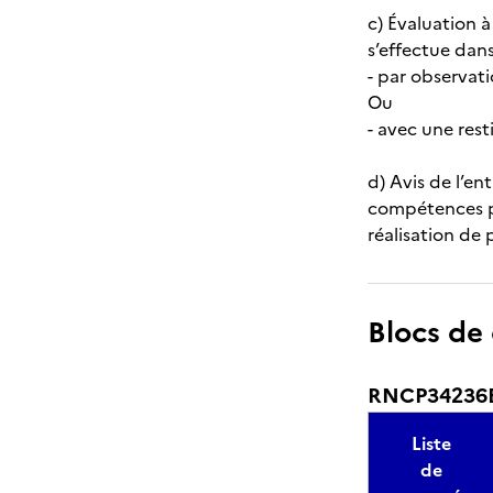
c) Évaluation 
s’effectue dans
- par observa
Ou
- avec une rest
d) Avis de l’en
compétences pr
réalisation de 
Blocs de
RNCP34236BC
Liste
de