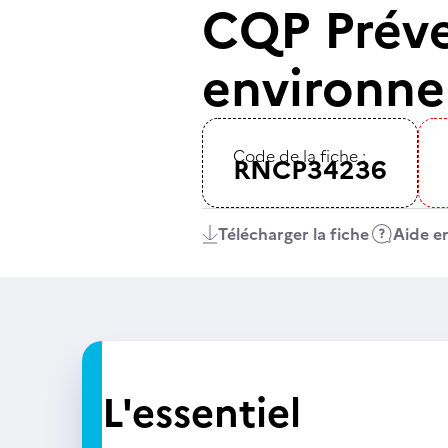
CQP Préven
environn
Code de la fiche :
RNCP34236
Télécharger la fiche
Aide en
L'essentiel