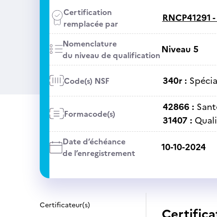
Certification
RNCP41291 
remplacée par
Nomenclature
Niveau 5
du niveau de qualification
340r :
Spécia
Code(s) NSF
42866 :
Santé
Formacode(s)
31407 :
Quali
Date d’échéance
10-10-2024
de l’enregistrement
Certificateur(s)
Certifica