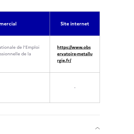
ercial
Site internet
tionale de l’Emploi
https://www.obs
ssionnelle de la
ervatoire-metallu
rgie.fr/
-