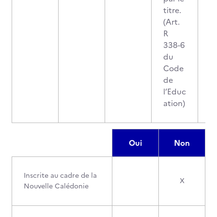
titre.
(Art.
R
338-6
du
Code
de
l’Educ
ation)
Oui
Non
Inscrite au cadre de la
X
Nouvelle Calédonie