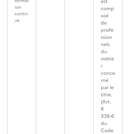
format
est
ion
comp
contin
osé
ue
de
profe
ssion
nels
du
métie
r
conce
rné
par le
titre.
(Art.
R
338-6
du
Code