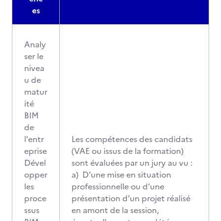
es
Analy
ser le
nivea
u de
matur
ité
BIM
de
l'entr
Les compétences des candidats
eprise
(VAE ou issus de la formation)
Dével
sont évaluées par un jury au vu :
opper
a) D’une mise en situation
les
professionnelle ou d’une
proce
présentation d’un projet réalisé
ssus
en amont de la session,