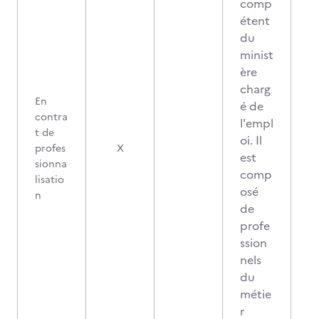
comp
étent
du
minist
ère
charg
En
é de
contra
l'empl
t de
oi. Il
profes
X
est
sionna
comp
lisatio
osé
n
de
profe
ssion
nels
du
métie
r