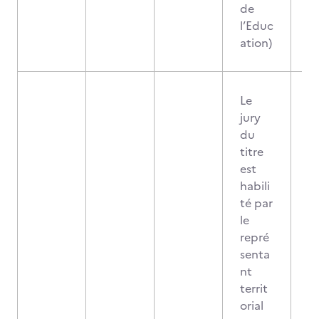
de
l’Educ
ation)
Le
jury
du
titre
est
habili
té par
le
repré
senta
nt
territ
orial