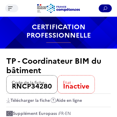
Ouvrir le menu de navigation
Reche
Contenu
Recherche
Menu
Pied de page
CERTIFICATION
PROFESSIONNELLE
TP - Coordinateur BIM du
bâtiment
Code de la fiche :
Etat :
RNCP34280
Inactive
Télécharger la fiche
Aide en ligne
Supplément Europass :
FR
-
EN