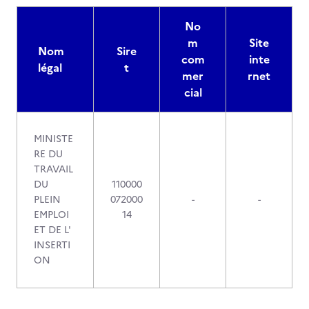
No
m
Site
Nom
Sire
com
inte
légal
t
mer
rnet
cial
MINISTE
RE DU
TRAVAIL
DU
110000
PLEIN
072000
-
-
EMPLOI
14
ET DE L'
INSERTI
ON