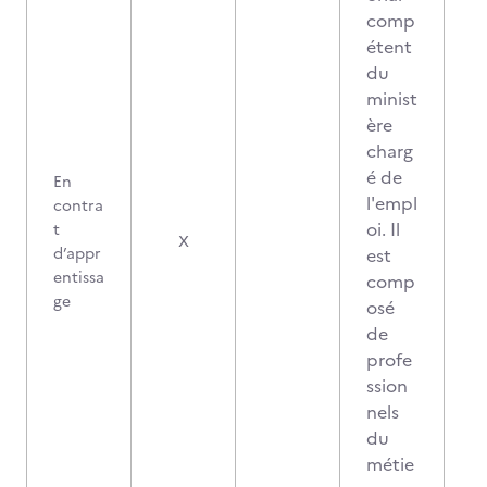
comp
étent
du
minist
ère
charg
é de
En
l'empl
contra
oi. Il
t
X
d’appr
est
entissa
comp
ge
osé
de
profe
ssion
nels
du
métie