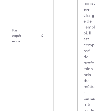
minist
ère
charg
é de
l'empl
Par
oi. Il
expéri
X
est
ence
comp
osé
de
profe
ssion
nels
du
métie
r
conce
rné
par le