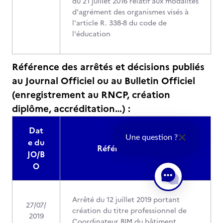
du 21 juillet 2016 relatif aux modalités
d'agrément des organismes visés à
l'article R. 338-8 du code de
l'éducation
Référence des arrêtés et décisions publiés
au Journal Officiel ou au Bulletin Officiel
(enregistrement au RNCP, création
diplôme, accréditation…) :
Dat
Une question ?
e du
Référence au JO/BO
JO/B
O
Arrêté du 12 juillet 2019 portant
27/07/
création du titre professionnel de
2019
Coordinateur BIM du bâtiment