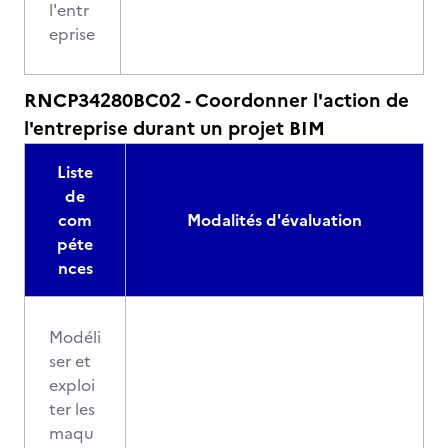
l'entr
eprise
RNCP34280BC02 - Coordonner l'action de
l'entreprise durant un projet BIM
Liste
de
com
Modalités d'évaluation
péte
nces
Modéli
ser et
exploi
ter les
maqu