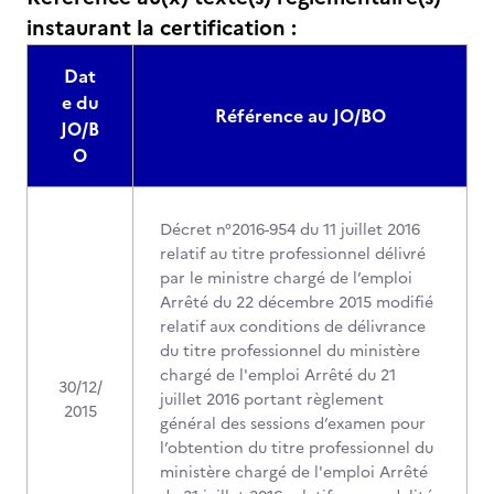
instaurant la certification :
Dat
e du
Référence au JO/BO
JO/B
O
Décret n°2016-954 du 11 juillet 2016
relatif au titre professionnel délivré
par le ministre chargé de l’emploi
Arrêté du 22 décembre 2015 modifié
relatif aux conditions de délivrance
du titre professionnel du ministère
chargé de l'emploi Arrêté du 21
30/12/
juillet 2016 portant règlement
2015
général des sessions d’examen pour
l’obtention du titre professionnel du
ministère chargé de l'emploi Arrêté