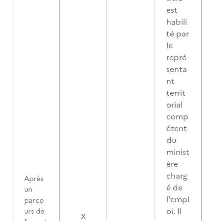
est
habili
té par
le
repré
senta
nt
territ
orial
comp
étent
du
minist
ère
charg
Après
é de
un
l'empl
parco
oi. Il
urs de
X