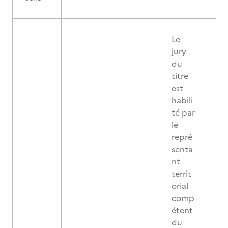
Le
jury
du
titre
est
habili
té par
le
repré
senta
nt
territ
orial
comp
étent
du