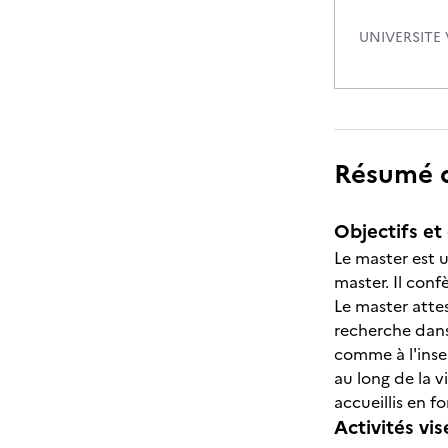
UNIVERSITE 
Résumé de
Objectifs et 
Le master est u
master. Il conf
Le master atte
recherche dans
comme à l'inse
au long de la v
accueillis en f
Activités vis