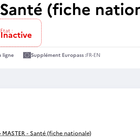
Santé (fiche natio
Etat :
Inactive
 ligne
Supplément Europass :
FR
-
EN
-
MASTER - Santé (fiche nationale)