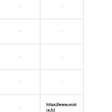
-
-
-
-
-
-
-
-
https://www.unist
-
ra.fr/