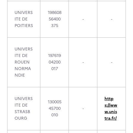
UNIVERS
198608
ITE DE
56400
-
-
POITIERS
375
UNIVERS
ITE DE
197619
ROUEN
04200
-
-
NORMA
017
NDIE
UNIVERS
http
130005
ITE DE
s://ww
45700
-
STRASB
w.unis
010
OURG
tra.fr/