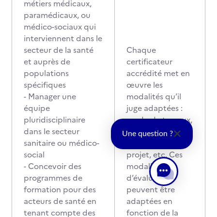
métiers médicaux,
paramédicaux, ou
médico-sociaux qui
interviennent dans le
secteur de la santé
Chaque
et auprès de
certificateur
populations
accrédité met en
spécifiques
œuvre les
- Manager une
modalités qu’il
équipe
juge adaptées :
pluridisciplinaire
rendu de travaux,
dans le secteur
mise en situation,
Une question ?
sanitaire ou médico-
évaluation de
social
projet, etc. Ces
- Concevoir des
modalités
programmes de
d’évaluation
formation pour des
peuvent être
acteurs de santé en
adaptées en
tenant compte des
fonction de la