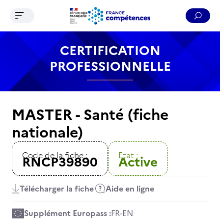
Ouvrir le menu de navigation
Reche
Contenu
Recherche
Menu
Pied de page
CERTIFICATION
PROFESSIONNELLE
MASTER - Santé (fiche
nationale)
Code de la fiche :
Etat :
RNCP39890
Active
Télécharger la fiche
Aide en ligne
Supplément Europass :
FR
-
EN