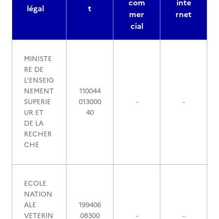
com
inte
légal
t
mer
rnet
cial
MINISTE
RE DE
L'ENSEIG
NEMENT
110044
SUPERIE
013000
-
-
UR ET
40
DE LA
RECHER
CHE
ECOLE
NATION
ALE
199406
VETERIN
08300
-
-