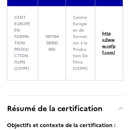
CENT
Centre
EUROPE
Europé
EN
en de
http
FORMA
391794
Format
s://ww
TION
58300
ion à la
w.cefp
PRODU
065
Produc
f.com/
CTION
tion De
FILMS
Films
(CEFPF)
(CEFPF)
Résumé de la certification
Objectifs et contexte de la certification :