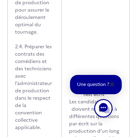
de production
pour assurer le
déroulement
optimal du
tournage.
2.4. Préparer les
contrats des
comédiens et
des techniciens
avec
l’administrateur
Une question ?
de production
Test écrit
dans le respect
Les candidats
de la
doivent répondre à
convention
différentes questions
collective
par écrit sur la
applicable.
production d'un long