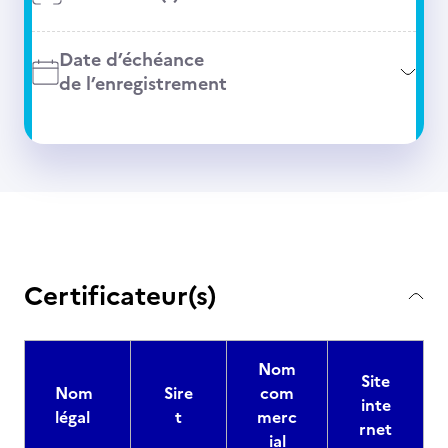
Date d’échéance
de l’enregistrement
Certificateur(s)
Nom
Site
Nom
Sire
com
inte
légal
t
merc
rnet
ial