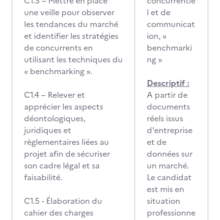
C1.3 – Mettre en place
concurrentie
une veille pour observer
l et de
les tendances du marché
communicat
et identifier les stratégies
ion, «
de concurrents en
benchmarki
utilisant les techniques du
ng »
« benchmarking ».
Descriptif :
C1.4 – Relever et
A partir de
apprécier les aspects
documents
déontologiques,
réels issus
juridiques et
d'entreprise
règlementaires liées au
et de
projet afin de sécuriser
données sur
son cadre légal et sa
un marché.
faisabilité.
Le candidat
est mis en
C1.5 - Élaboration du
situation
cahier des charges
professionne