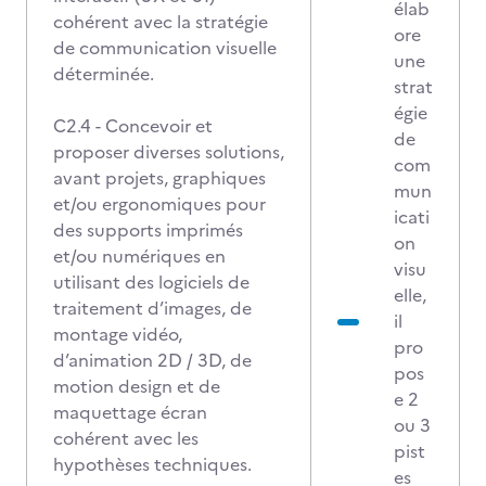
élab
cohérent avec la stratégie
ore
de communication visuelle
une
déterminée.
strat
égie
C2.4 - Concevoir et
de
proposer diverses solutions,
com
avant projets, graphiques
mun
et/ou ergonomiques pour
icati
des supports imprimés
on
et/ou numériques en
visu
utilisant des logiciels de
elle,
traitement d’images, de
il
montage vidéo,
pro
d’animation 2D / 3D, de
pos
motion design et de
e 2
maquettage écran
ou 3
cohérent avec les
pist
hypothèses techniques.
es