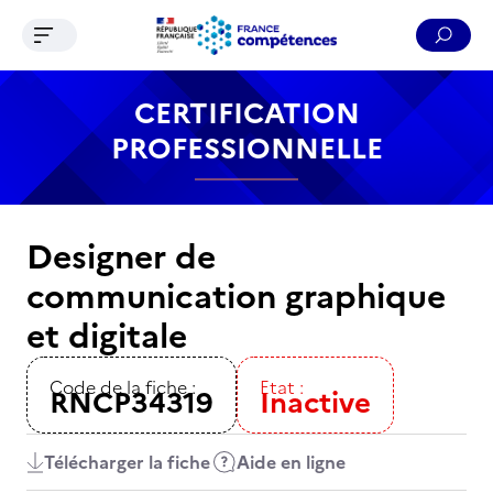
Ouvrir le menu de navigation
Reche
Contenu
Recherche
Menu
Pied de page
CERTIFICATION
PROFESSIONNELLE
Designer de
communication graphique
et digitale
Code de la fiche :
Etat :
RNCP34319
Inactive
Télécharger la fiche
Aide en ligne