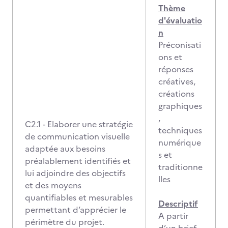
Thème
d'évaluatio
n
Préconisati
ons et
réponses
créatives,
créations
graphiques
,
C2.1 - Elaborer une stratégie
techniques
de communication visuelle
numérique
adaptée aux besoins
s et
préalablement identifiés et
traditionne
lui adjoindre des objectifs
lles
et des moyens
quantifiables et mesurables
Descriptif
permettant d’apprécier le
A partir
périmètre du projet.