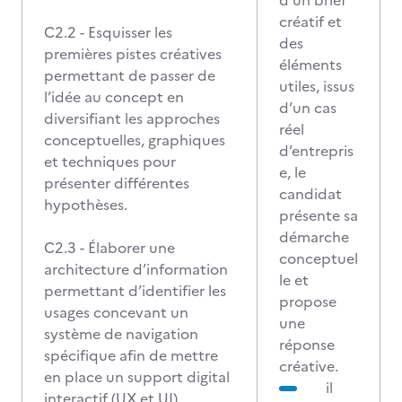
d’un brief
créatif et
C2.2 - Esquisser les
des
premières pistes créatives
éléments
permettant de passer de
utiles, issus
l’idée au concept en
d’un cas
diversifiant les approches
réel
conceptuelles, graphiques
d’entrepris
et techniques pour
e, le
présenter différentes
candidat
hypothèses.
présente sa
démarche
C2.3 - Élaborer une
conceptuel
architecture d’information
le et
permettant d’identifier les
propose
usages concevant un
une
système de navigation
réponse
spécifique afin de mettre
créative.
en place un support digital
il
interactif (UX et UI)