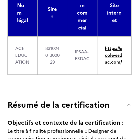
No
m
Site
Sire
m
com
intern
t
légal
mer
et
cial
ACE
831024
https://e
IPSAA-
EDUC
013000
cole-esd
ESDAC
ATION
29
ac.com/
Résumé de la certification
Objectifs et contexte de la certification :
Le titre à finalité professionnelle « Designer de
communication graphique et digitale » permet de