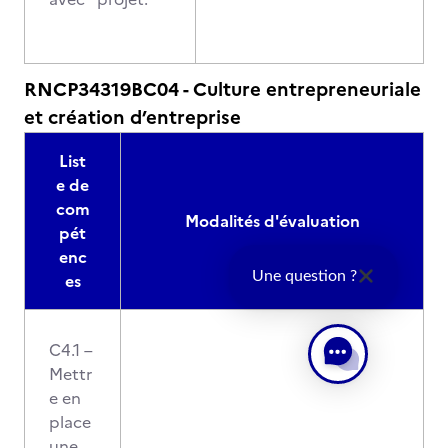
RNCP34319BC04 - Culture entrepreneuriale
et création d’entreprise
List
e de
com
Modalités d'évaluation
pét
enc
Une question ?
es
C4.1 –
Mettr
e en
place
une