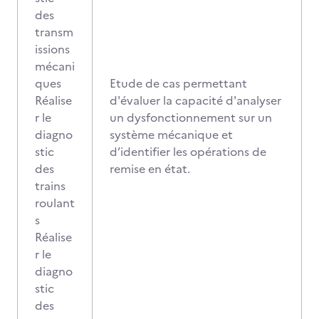
des
transm
issions
mécani
ques
Etude de cas permettant
Réalise
d'évaluer la capacité d'analyser
r le
un dysfonctionnement sur un
diagno
système mécanique et
stic
d’identifier les opérations de
des
remise en état.
trains
roulant
s
Réalise
r le
diagno
stic
des