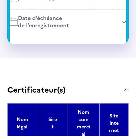
Date d’échéance
de l’enregistrement
Certificateur(s)
Nom
Site
Nom
Sire
com
inte
légal
t
merci
rnet
al