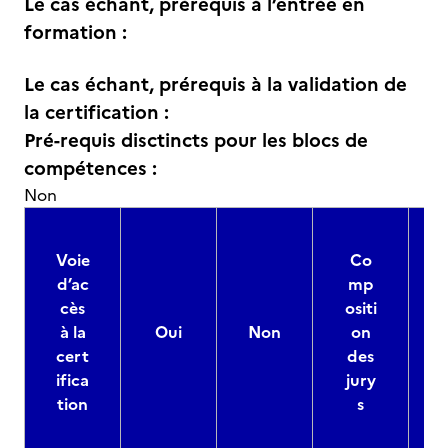
Le cas échant, prérequis à l’entrée en
formation :
Le cas échant, prérequis à la validation de
la certification :
Pré-requis disctincts pour les blocs de
compétences :
Non
Voie
Co
d’ac
mp
cès
ositi
à la
Oui
Non
on
cert
des
ifica
jury
d
tion
s