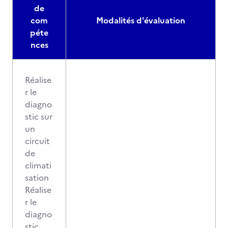
de
com
Modalités d'évaluation
péte
nces
Réalise
r le
diagno
stic sur
un
circuit
de
climati
sation
Réalise
r le
diagno
stic