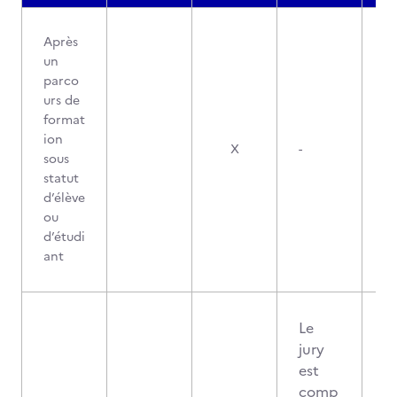
Après
un
parco
urs de
format
ion
X
-
sous
statut
d’élève
ou
d’étudi
ant
Le
jury
est
comp