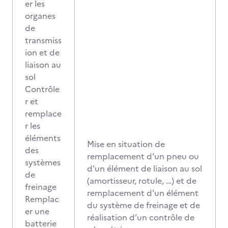
er les
organes
de
transmiss
ion et de
liaison au
sol
Contrôle
r et
remplace
r les
éléments
Mise en situation de
des
remplacement d'un pneu ou
systèmes
d'un élément de liaison au sol
de
(amortisseur, rotule, …) et de
freinage
remplacement d'un élément
Remplac
du système de freinage et de
er une
réalisation d’un contrôle de
batterie