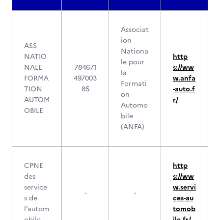
Associat
ion
ASS
Nationa
NATIO
http
le pour
NALE
784671
s://ww
la
FORMA
497003
w.anfa
Formati
TION
85
-auto.f
on
AUTOM
r/
Automo
OBILE
bile
(ANFA)
CPNE
http
des
s://ww
service
w.servi
-
-
s de
ces-au
l’autom
tomob
obile
ile.fr/