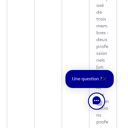
osé
de
trois
mem
bres :
deux
profe
ssion
nels
(un
repré
Une question ?
senta
nt
des
organ
isatio
ns
profe