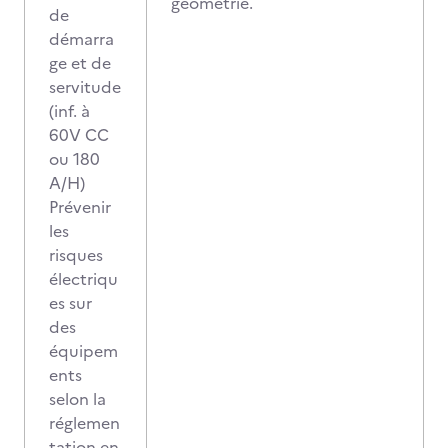
géométrie.
de
démarra
ge et de
servitude
(inf. à
60V CC
ou 180
A/H)
Prévenir
les
risques
électriqu
es sur
des
équipem
ents
selon la
réglemen
tation en