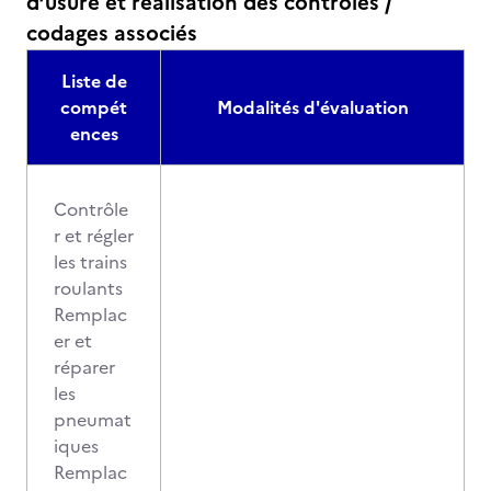
d’usure et réalisation des contrôles /
codages associés
Liste de
compét
Modalités d'évaluation
ences
Contrôle
r et régler
les trains
roulants
Remplac
er et
réparer
les
pneumat
iques
Remplac