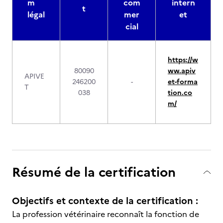
m
com
intern
t
légal
mer
et
cial
https://w
80090
ww.apiv
APIVE
246200
-
et-forma
T
038
tion.co
m/
Résumé de la certification
Objectifs et contexte de la certification :
La profession vétérinaire reconnaît la fonction de