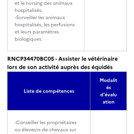
et le nursing des animaux
hospitalisés.
-Surveiller les animaux
hospitalisés, les perfusions
et leurs paramètres
biologiques.
RNCP34470BC05 - Assister le vétérinaire
lors de son activité auprès des équidés
Modalit
és
Liste de compétences
d'évalu
ation
-Conseiller les propriétaires
ou éleveurs de chevaux sur