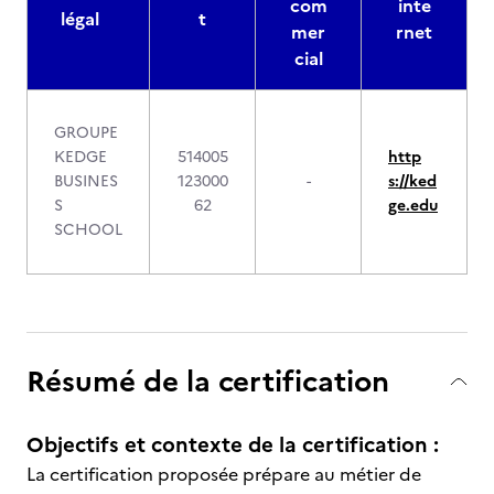
com
inte
légal
t
mer
rnet
cial
GROUPE
KEDGE
514005
http
BUSINES
123000
-
s://ked
S
62
ge.edu
SCHOOL
Résumé de la certification
Objectifs et contexte de la certification :
La certification proposée prépare au métier de