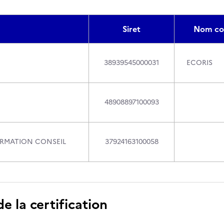
Siret
Nom co
38939545000031
ECORIS
48908897100093
ORMATION CONSEIL
37924163100058
 la certification