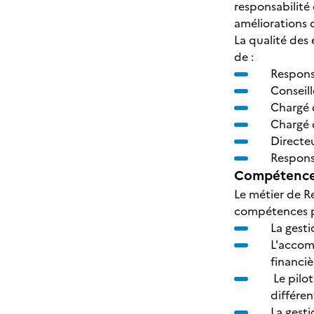
responsabilité
améliorations 
La qualité des
de :
Respons
Conseill
Chargé 
Chargé 
Directe
Respon
Compétences
Le métier de R
compétences p
La gesti
L'accomp
financiè
Le pilot
différen
La gesti