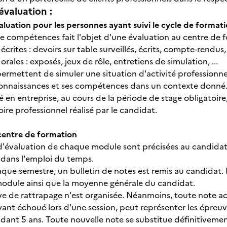
évaluation :
aluation pour les personnes ayant suivi le cycle de format
 compétences fait l'objet d'une évaluation au centre de fo
crites : devoirs sur table surveillés, écrits, compte-rendus, .
orales : exposés, jeux de rôle, entretiens de simulation, ...
ermettent de simuler une situation d'activité professionnel
connaissances et ses compétences dans un contexte donné
isé en entreprise, au cours de la période de stage obligatoire
re professionnel réalisé par le candidat.
centre de formation
d'évaluation de chaque module sont précisées au candidat
s dans l'emploi du temps.
haque semestre, un bulletin de notes est remis au candidat.
odule ainsi que la moyenne générale du candidat.
 de rattrapage n'est organisée. Néanmoins, toute note ac
ant échoué lors d'une session, peut représenter les épreuve
ndant 5 ans. Toute nouvelle note se substitue définitivem