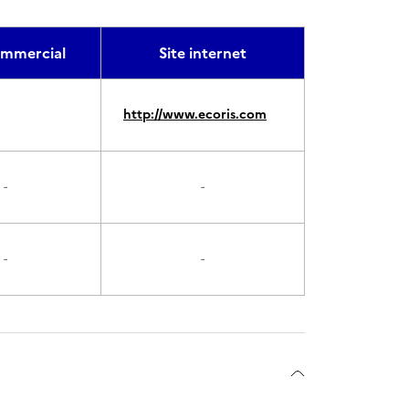
mmercial
Site internet
http://www.ecoris.com
-
-
-
-