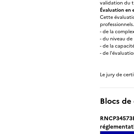
validation du t
Évaluation en 
Cette évaluati
professionnels
- de la complex
- du niveau de
- de la capacit
- de l'évaluat
Le jury de cert
Blocs de
RNCP34573BC0
réglementat