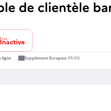
le de clientèle ba
Etat :
Inactive
 ligne
Supplément Europass :
FR
-
EN