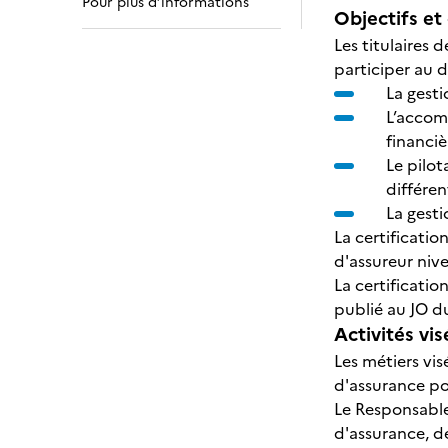
Pour plus d’informations
Objectifs et 
Les titulaires
participer au 
La gesti
L’accomp
financiè
Le pilot
différen
La gesti
La certificati
d'assureur niv
La certificatio
publié au JO d
Activités vis
Les métiers vis
d'assurance pou
Le Responsable
d'assurance, de