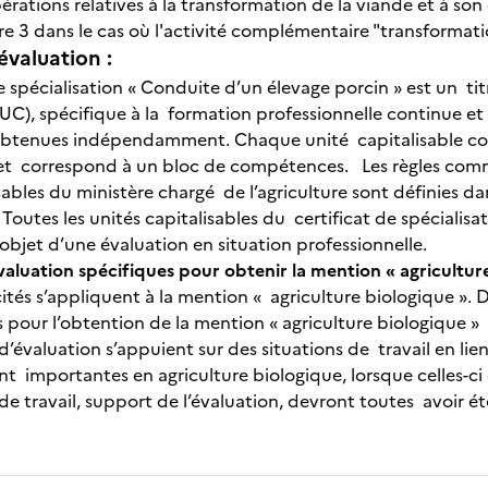
opérations relatives à la transformation de la viande et à son
 3 dans le cas où l'activité complémentaire "transformati
évaluation :
e spécialisation « Conduite d’un élevage porcin » est un tit
(UC), spécifique à la formation professionnelle continue et 
obtenues indépendamment. Chaque unité capitalisable cor
t correspond à un bloc de compétences. Les règles comm
isables du ministère chargé de l’agriculture sont définies 
outes les unités capitalisables du certificat de spécialisa
l’objet d’une évaluation en situation professionnelle.
valuation spécifiques pour obtenir la mention « agricultur
cités s’appliquent à la mention « agriculture biologique »
 pour l’obtention de la mention « agriculture biologique »
s d’évaluation s’appuient sur des situations de travail en l
nt importantes en agriculture biologique, lorsque celles-ci
s de travail, support de l’évaluation, devront toutes avoir 