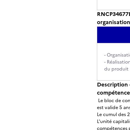
RNCP34677BC0
organisatio
- Organisat
- Réalisatio
du produit
Description 
compétences
Le bloc de com
est valide 5 an
Le cumul des 2 
L'unité capita
compétences pr