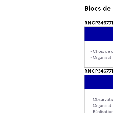
Blocs de
RNCP34677BC
- Choix de 
- Organisat
RNCP34677BC0
- Observati
- Organisat
- Réalisatio