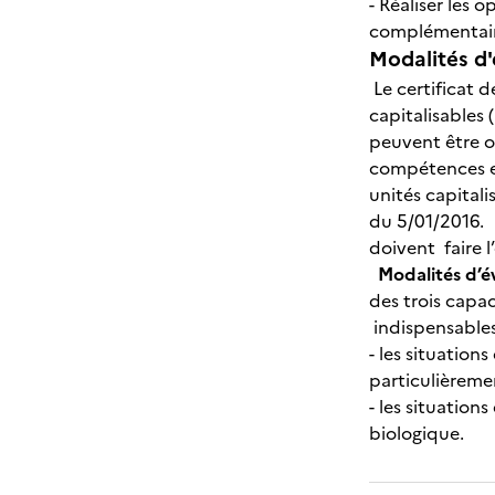
- Réaliser les 
complémentaire
Modalités d'
Le certificat d
capitalisables 
peuvent être 
compétences e
unités capital
du 5/01/2016. T
doivent faire 
Modalités d’é
des trois capa
indispensables
- les situation
particulièreme
- les situation
biologique.