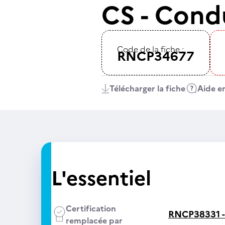
CS - Cond
Code de la fiche :
RNCP34677
Télécharger la fiche
Aide en
L'essentiel
Certification
RNCP38331 
remplacée par