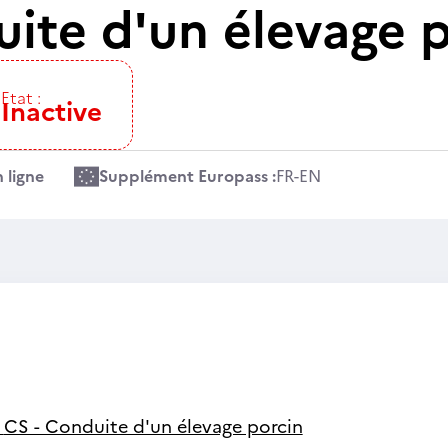
uite d'un élevage 
Etat :
Inactive
 ligne
Supplément Europass :
FR
-
EN
-
CS - Conduite d'un élevage porcin