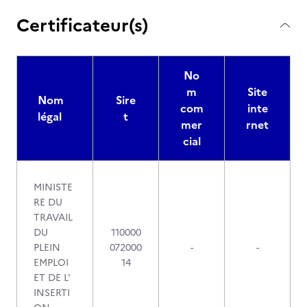
Certificateur(s)
No
m
Site
Nom
Sire
com
inte
légal
t
mer
rnet
cial
MINISTE
RE DU
TRAVAIL
DU
110000
PLEIN
072000
-
-
EMPLOI
14
ET DE L'
INSERTI