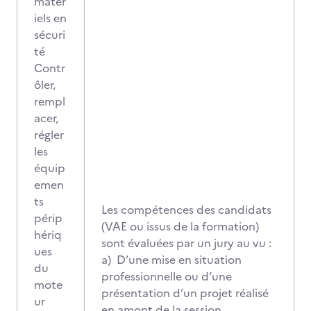
matér
iels en
sécuri
té
Contr
ôler,
rempl
acer,
régler
les
équip
emen
ts
Les compétences des candidats
périp
(VAE ou issus de la formation)
hériq
sont évaluées par un jury au vu :
ues
a) D’une mise en situation
du
professionnelle ou d’une
mote
présentation d’un projet réalisé
ur
en amont de la session,