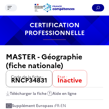
Ouvrir le menu de navigation
Reche
Contenu
Recherche
Menu
Pied de page
CERTIFICATION
PROFESSIONNELLE
MASTER - Géographie
(fiche nationale)
Code de la fiche :
Etat :
RNCP34831
Inactive
Télécharger la fiche
Aide en ligne
Supplément Europass :
FR
-
EN