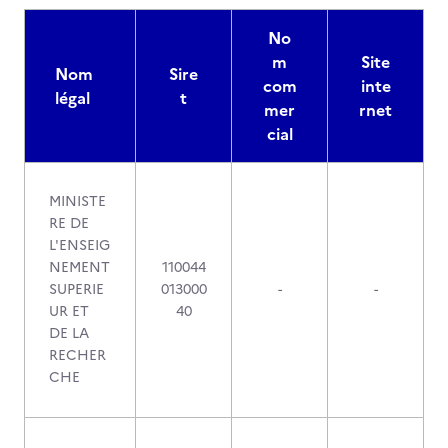
No
m
Site
Nom
Sire
com
inte
légal
t
mer
rnet
cial
MINISTE
RE DE
L'ENSEIG
NEMENT
110044
SUPERIE
013000
-
-
UR ET
40
DE LA
RECHER
CHE