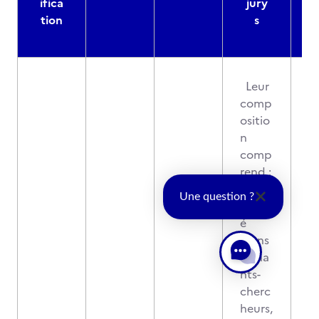
ifica
jury
d
tion
s
Leur
comp
ositio
n
comp
rend :
- une
Une question ?
moiti
é
d'ens
eigna
nts-
cherc
heurs,