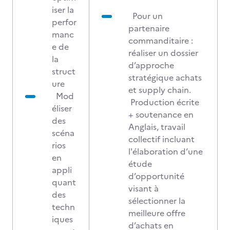
iser la
Pour un
perfor
partenaire
manc
commanditaire :
e de
réaliser un dossier
la
d’approche
struct
stratégique achats
ure
et supply chain.
Mod
Production écrite
éliser
+ soutenance en
des
Anglais, travail
scéna
collectif incluant
rios
l'élaboration d’une
en
étude
appli
d’opportunité
quant
visant à
des
sélectionner la
techn
meilleure offre
iques
d’achats en