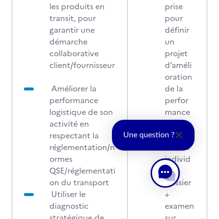
les produits en
prise
transit, pour
pour
garantir une
définir
démarche
un
collaborative
projet
client/fournisseur
d’améli
oration
Améliorer la
de la
performance
perfor
logistique de son
mance
activité en
logistiq
respectant la
ue
Une question ?
réglementation/n
Travail
ormes
individ
QSE/réglementati
uel ,
on du transport
dossier
Utiliser le
+
diagnostic
examen
stratégique de
sur