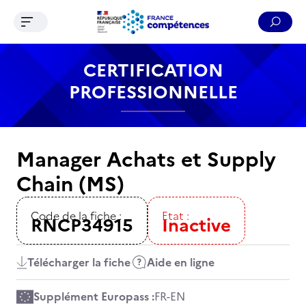
Ouvrir le menu de navigation
Reche
Contenu
Recherche
Menu
Pied de page
CERTIFICATION
PROFESSIONNELLE
Manager Achats et Supply
Chain (MS)
Code de la fiche :
Etat :
RNCP34915
Inactive
Télécharger la fiche
Aide en ligne
Supplément Europass :
FR
-
EN