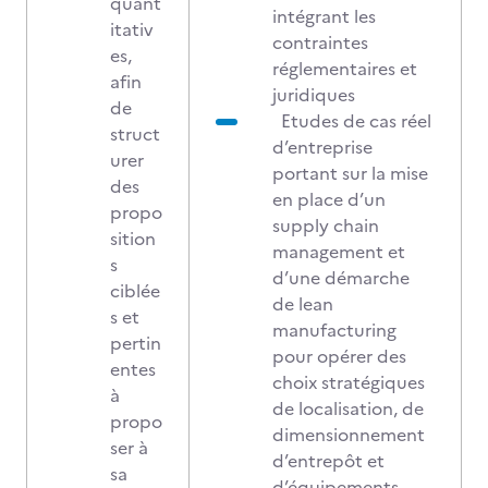
quant
intégrant les
itativ
contraintes
es,
réglementaires et
afin
juridiques
de
Etudes de cas réel
struct
d’entreprise
urer
portant sur la mise
des
en place d’un
propo
supply chain
sition
management et
s
d’une démarche
ciblée
de lean
s et
manufacturing
pertin
pour opérer des
entes
choix stratégiques
à
de localisation, de
propo
dimensionnement
ser à
d’entrepôt et
sa
d’équipements …