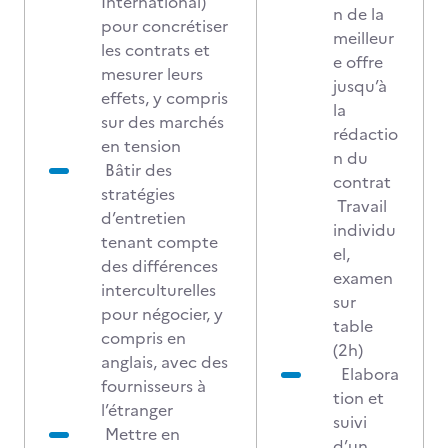
International)
n de la
pour concrétiser
meilleur
les contrats et
e offre
mesurer leurs
jusqu’à
effets, y compris
la
sur des marchés
rédactio
en tension
n du
Bâtir des
contrat
stratégies
Travail
d’entretien
individu
tenant compte
el,
des différences
examen
interculturelles
sur
pour négocier, y
table
compris en
(2h)
anglais, avec des
Elabora
fournisseurs à
tion et
l’étranger
suivi
Mettre en
d’un