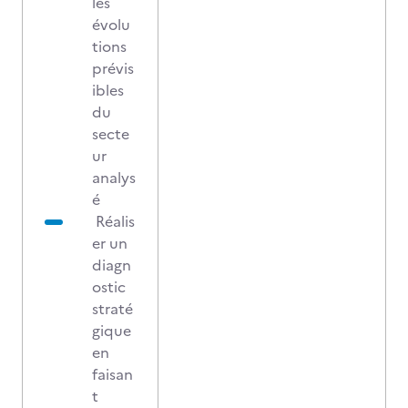
les
évolu
tions
prévis
ibles
du
secte
ur
analys
é
Réalis
er un
diagn
ostic
straté
gique
en
faisan
t