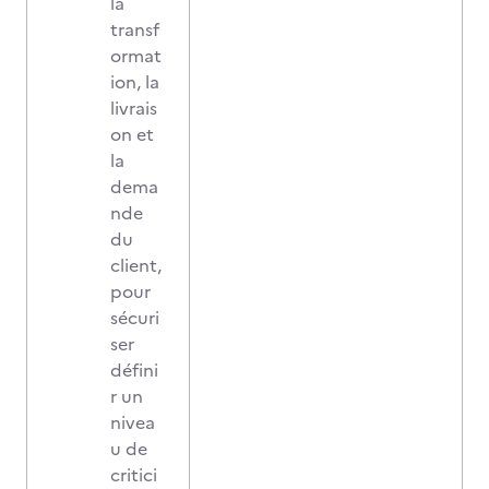
la
transf
ormat
ion, la
livrais
on et
la
dema
nde
du
client,
pour
sécuri
ser
défini
r un
nivea
u de
critici