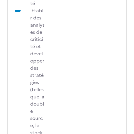
té
Etabli
r des
analys
es de
critici
té et
dével
opper
des
straté
gies
(telles
que la
doubl
e
sourc
e, le
stock