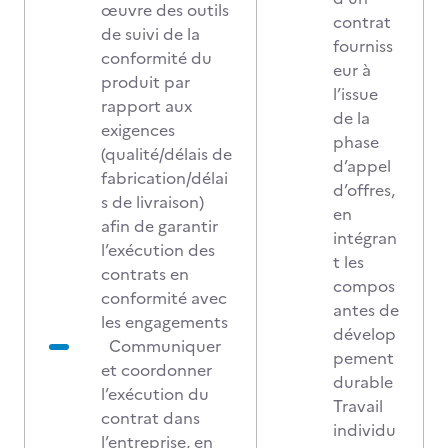
œuvre des outils
contrat
de suivi de la
fourniss
conformité du
eur à
produit par
l’issue
rapport aux
de la
exigences
phase
(qualité/délais de
d’appel
fabrication/délai
d’offres,
s de livraison)
en
afin de garantir
intégran
l’exécution des
t les
contrats en
compos
conformité avec
antes de
les engagements
dévelop
Communiquer
pement
et coordonner
durable
l’exécution du
Travail
contrat dans
individu
l’entreprise, en