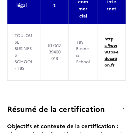
com
inte
légal
t
mer
rnet
cial
TOULOU
http
SE
TBS
817517
s://ww
BUSINES
Busine
39400
w.tbs-e
S
ss
018
ducati
SCHOOL
School
on.fr
- TBS
Résumé de la certification
Objectifs et contexte de la certification :