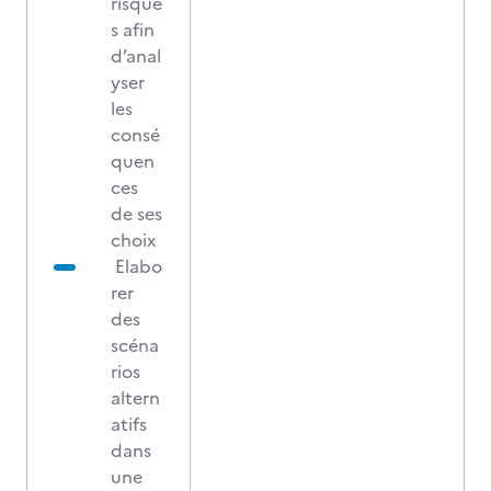
risque
s afin
d’anal
yser
les
consé
quen
ces
de ses
choix
Elabo
rer
des
scéna
rios
altern
atifs
dans
une