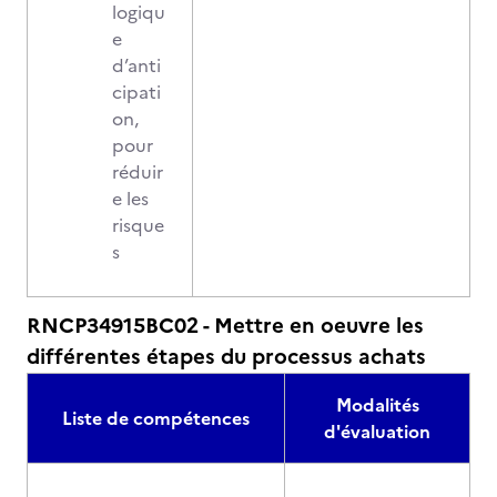
logiqu
e
d’anti
cipati
on,
pour
réduir
e les
risque
s
RNCP34915BC02 - Mettre en oeuvre les
différentes étapes du processus achats
Modalités
Liste de compétences
d'évaluation