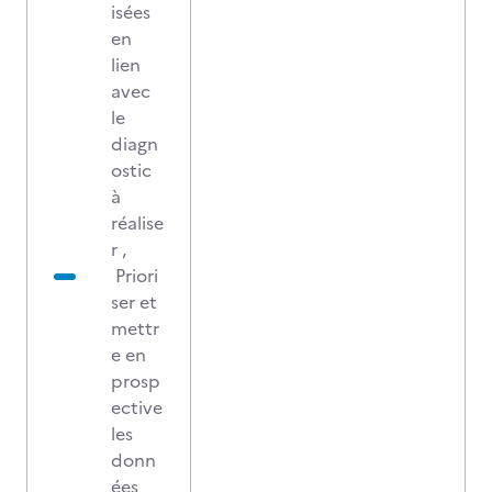
isées
en
lien
avec
le
diagn
ostic
à
réalise
r ,
Priori
ser et
mettr
e en
prosp
ective
les
donn
ées