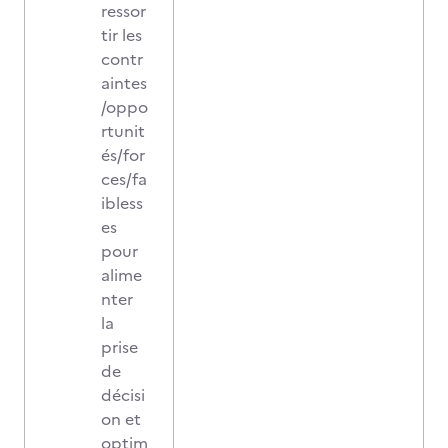
ressor
tir les
contr
aintes
/oppo
rtunit
és/for
ces/fa
ibless
es
pour
alime
nter
la
prise
de
décisi
on et
optim