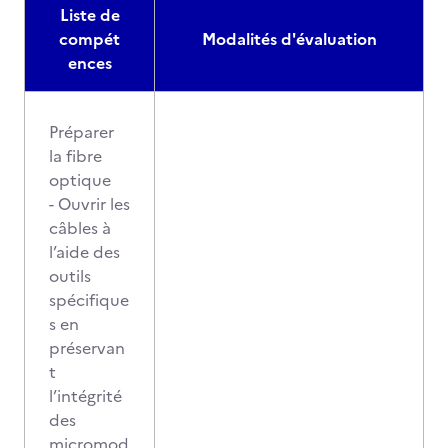
Liste de
compét
Modalités d'évaluation
ences
Préparer
la fibre
optique
- Ouvrir les
câbles à
l’aide des
outils
spécifique
s en
préservan
t
l’intégrité
des
micromod