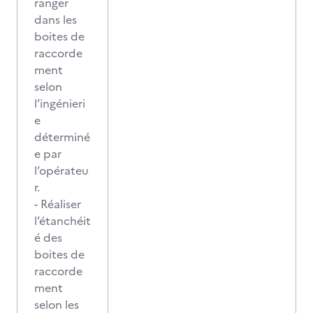
ranger
dans les
boites de
raccorde
ment
selon
l’ingénieri
e
déterminé
e par
l’opérateu
r.
- Réaliser
l’étanchéit
é des
boites de
raccorde
ment
selon les