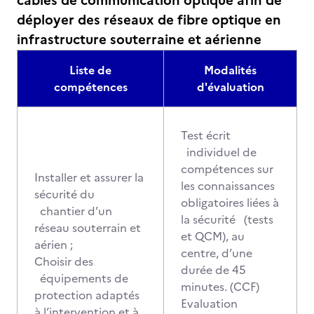
câbles de communication optique afin de
déployer des réseaux de fibre optique en
infrastructure souterraine et aérienne
Liste de
Modalités
compétences
d'évaluation
Test écrit
individuel de
compétences sur
Installer et assurer la
les connaissances
sécurité du
obligatoires liées à
chantier d’un
la sécurité (tests
réseau souterrain et
et QCM), au
aérien ;
centre, d’une
Choisir des
durée de 45
équipements de
minutes. (CCF)
protection adaptés
Evaluation
à l’intervention et à