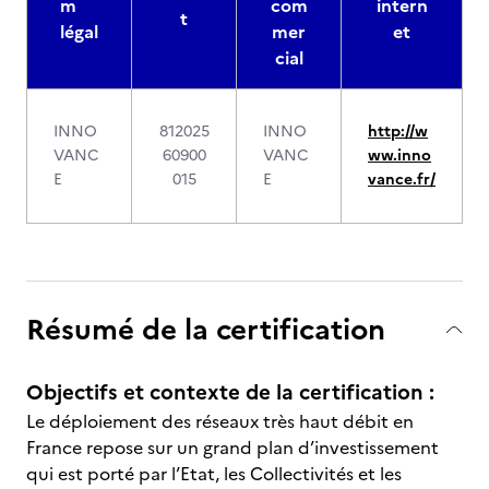
m
com
intern
t
légal
mer
et
cial
INNO
812025
INNO
http://w
VANC
60900
VANC
ww.inno
E
015
E
vance.fr/
Résumé de la certification
Objectifs et contexte de la certification :
Le déploiement des réseaux très haut débit en
France repose sur un grand plan d’investissement
qui est porté par l’Etat, les Collectivités et les