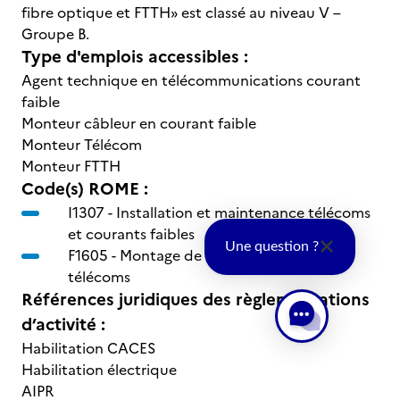
fibre optique et FTTH» est classé au niveau V –
Groupe B.
Type d'emplois accessibles :
Agent technique en télécommunications courant
faible
Monteur câbleur en courant faible
Monteur Télécom
Monteur FTTH
Code(s) ROME :
I1307 -
Installation et maintenance télécoms
et courants faibles
Une question ?
F1605 -
Montage de réseaux électriques et
télécoms
Références juridiques des règlementations
d’activité :
Habilitation CACES
Habilitation électrique
AIPR