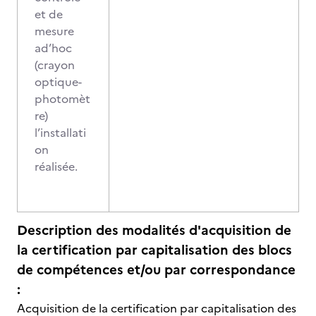
et de
mesure
ad’hoc
(crayon
optique-
photomèt
re)
l’installati
on
réalisée.
Description des modalités d'acquisition de
la certification par capitalisation des blocs
de compétences et/ou par correspondance
:
Acquisition de la certification par capitalisation des