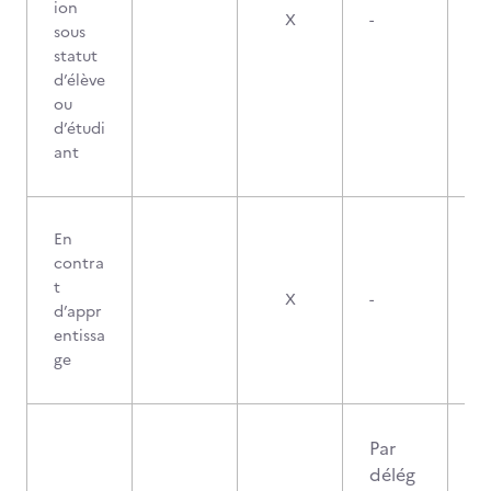
ion
X
-
sous
statut
d’élève
ou
d’étudi
ant
En
contra
t
X
-
d’appr
entissa
ge
Par
délég