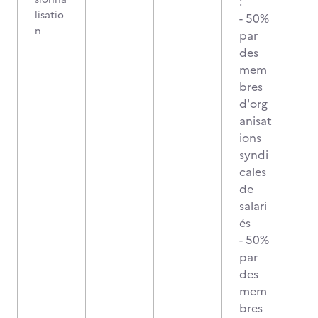
:
lisatio
- 50%
n
par
des
mem
bres
d'org
anisat
ions
syndi
cales
de
salari
és
- 50%
par
des
mem
bres