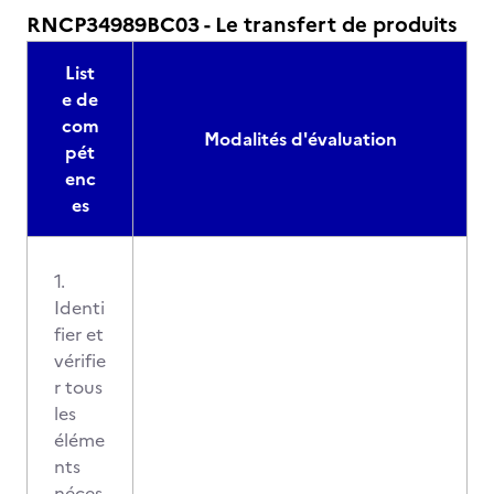
RNCP34989BC03 - Le transfert de produits
List
e de
com
Modalités d'évaluation
pét
enc
es
1.
Identi
fier et
vérifie
r tous
les
éléme
nts
néces