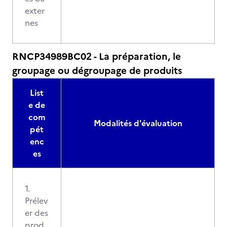
exter
nes
RNCP34989BC02 - La préparation, le
groupage ou dégroupage de produits
List
e de
com
Modalités d'évaluation
pét
enc
es
1.
Prélev
er des
prod