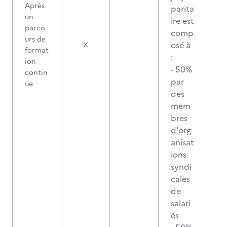
Après
parita
un
ire est
parco
comp
urs de
osé à
X
format
:
ion
- 50%
contin
par
ue
des
mem
bres
d'org
anisat
ions
syndi
cales
de
salari
és