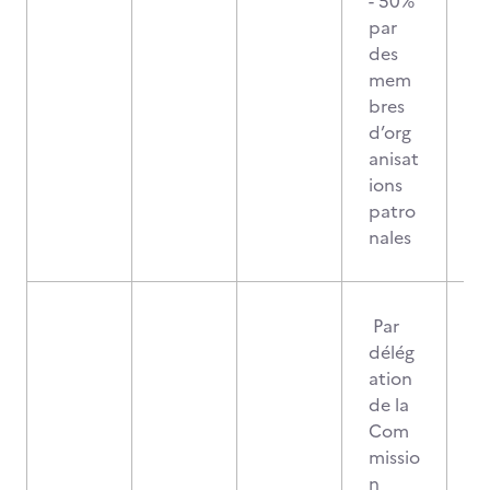
- 50%
par
des
mem
bres
d’org
anisat
ions
patro
nales
Par
délég
ation
de la
Com
missio
n