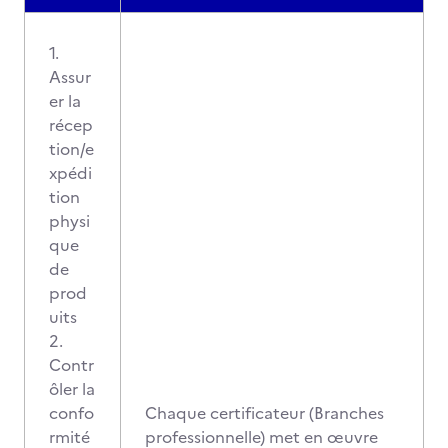
1.
Assur
er la
récep
tion/e
xpédi
tion
physi
que
de
prod
uits
2.
Contr
ôler la
confo
Chaque certificateur (Branches
rmité
professionnelle) met en œuvre