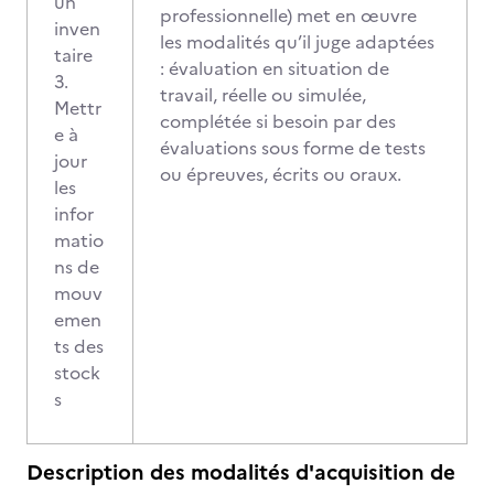
un
professionnelle) met en œuvre
inven
les modalités qu’il juge adaptées
taire
: évaluation en situation de
3.
travail, réelle ou simulée,
Mettr
complétée si besoin par des
e à
évaluations sous forme de tests
jour
ou épreuves, écrits ou oraux.
les
infor
matio
ns de
mouv
emen
ts des
stock
s
Description des modalités d'acquisition de