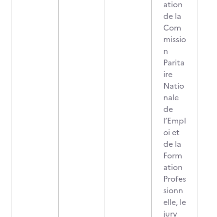
ation
de la
Com
missio
n
Parita
ire
Natio
nale
de
l’Empl
oi et
de la
Form
ation
Profes
sionn
elle, le
jury