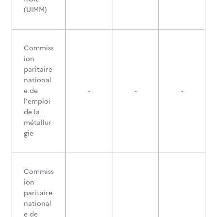
(UIMM)
Commiss
ion
paritaire
national
e de
-
-
-
l'emploi
de la
métallur
gie
Commiss
ion
paritaire
national
e de