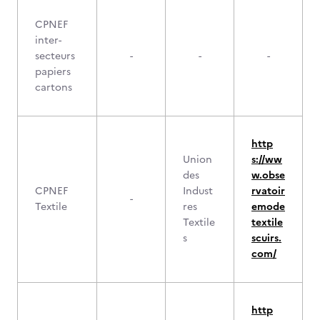
CPNEF
inter-
secteurs
-
-
-
papiers
cartons
http
Union
s://ww
des
w.obse
CPNEF
Indust
rvatoir
-
Textile
res
emode
Textile
textile
s
scuirs.
com/
http