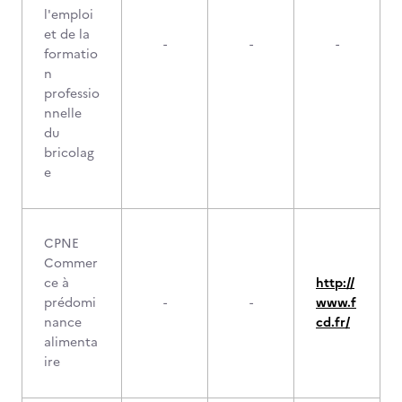
l'emploi
et de la
-
-
-
formatio
n
professio
nnelle
du
bricolag
e
CPNE
Commer
ce à
http://
prédomi
-
-
www.f
nance
cd.fr/
alimenta
ire