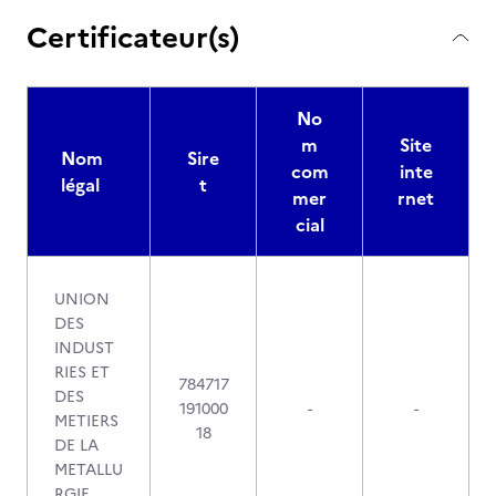
Certificateur(s)
No
m
Site
Nom
Sire
com
inte
légal
t
mer
rnet
cial
UNION
DES
INDUST
RIES ET
784717
DES
191000
-
-
METIERS
18
DE LA
METALLU
RGIE