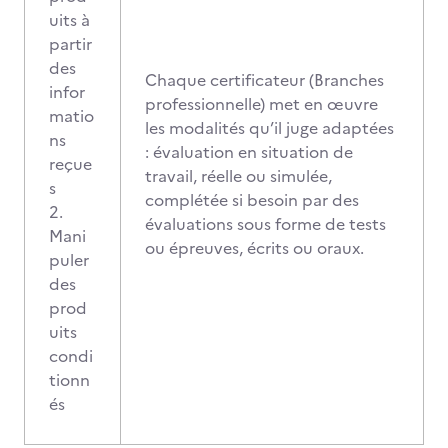
uits à
partir
des
Chaque certificateur (Branches
infor
professionnelle) met en œuvre
matio
les modalités qu’il juge adaptées
ns
: évaluation en situation de
reçue
travail, réelle ou simulée,
s
complétée si besoin par des
2.
évaluations sous forme de tests
Mani
ou épreuves, écrits ou oraux.
puler
des
prod
uits
condi
tionn
és