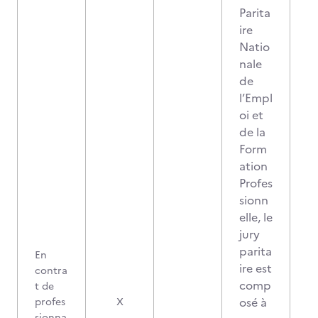
Parita
ire
Natio
nale
de
l’Empl
oi et
de la
Form
ation
Profes
sionn
elle, le
jury
parita
En
ire est
contra
comp
t de
osé à
profes
X
sionna