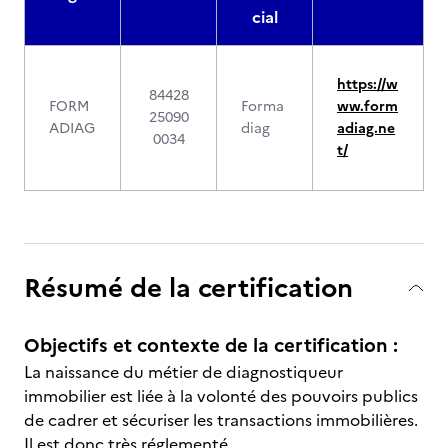
cial
https://w
84428
FORM
Forma
ww.form
25090
ADIAG
diag
adiag.ne
0034
t/
Résumé de la certification
Objectifs et contexte de la certification :
La naissance du métier de diagnostiqueur
immobilier est liée à la volonté des pouvoirs publics
de cadrer et sécuriser les transactions immobilières.
Il est donc très réglementé.