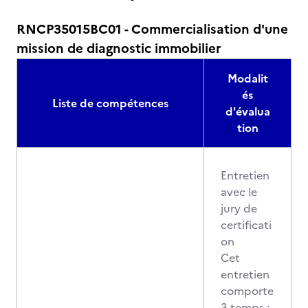
RNCP35015BC01 - Commercialisation d'une
mission de diagnostic immobilier
Modalit
és
Liste de compétences
d'évalua
tion
Entretien
avec le
jury de
certificati
on
Cet
entretien
comporte
3 temps :