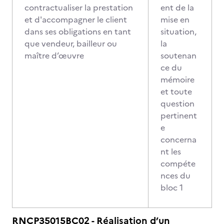
contractualiser la prestation
ent de la
et d'accompagner le client
mise en
dans ses obligations en tant
situation,
que vendeur, bailleur ou
la
maître d’œuvre
soutenan
ce du
mémoire
et toute
question
pertinent
e
concerna
nt les
compéte
nces du
bloc 1
RNCP35015BC02 - Réalisation d’un