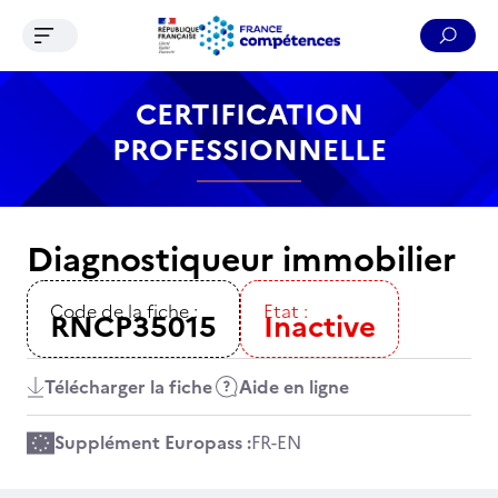
Ouvrir le menu de navigation
Reche
Contenu
Recherche
Menu
Pied de page
CERTIFICATION
PROFESSIONNELLE
Diagnostiqueur immobilier
Code de la fiche :
Etat :
RNCP35015
Inactive
Télécharger la fiche
Aide en ligne
Supplément Europass :
FR
-
EN