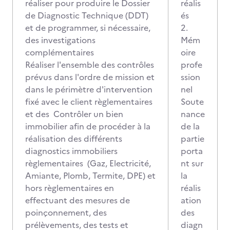
réaliser pour produire le Dossier
réalis
de Diagnostic Technique (DDT)
és
et de programmer, si nécessaire,
2.
des investigations
Mém
complémentaires
oire
Réaliser l'ensemble des contrôles
profe
prévus dans l'ordre de mission et
ssion
dans le périmètre d'intervention
nel
fixé avec le client règlementaires
Soute
et des Contrôler un bien
nance
immobilier afin de procéder à la
de la
réalisation des différents
partie
diagnostics immobiliers
porta
règlementaires (Gaz, Electricité,
nt sur
Amiante, Plomb, Termite, DPE) et
la
hors règlementaires en
réalis
effectuant des mesures de
ation
poinçonnement, des
des
prélèvements, des tests et
diagn