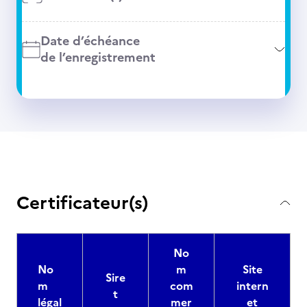
Date d’échéance
de l’enregistrement
Certificateur(s)
No
No
m
Site
Sire
m
com
intern
t
légal
mer
et