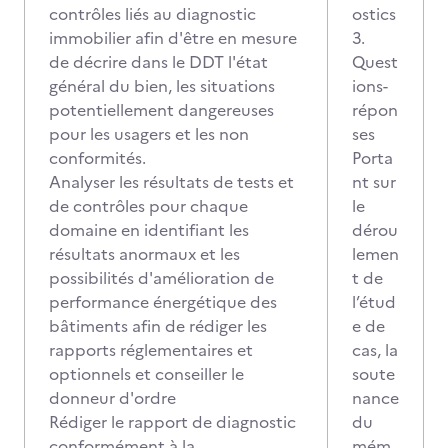
contrôles liés au diagnostic
ostics
immobilier afin d'être en mesure
3.
de décrire dans le DDT l'état
Quest
général du bien, les situations
ions-
potentiellement dangereuses
répon
pour les usagers et les non
ses
conformités.
Porta
Analyser les résultats de tests et
nt sur
de contrôles pour chaque
le
domaine en identifiant les
dérou
résultats anormaux et les
lemen
possibilités d'amélioration de
t de
performance énergétique des
l’étud
bâtiments afin de rédiger les
e de
rapports réglementaires et
cas, la
optionnels et conseiller le
soute
donneur d'ordre
nance
Rédiger le rapport de diagnostic
du
conformément à la
mém