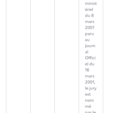
minist
ériel
du 8
mars
2001
paru
au
Journ
al
Offici
el du
16
mars
2001,
le jury
est
nom
mé
par le