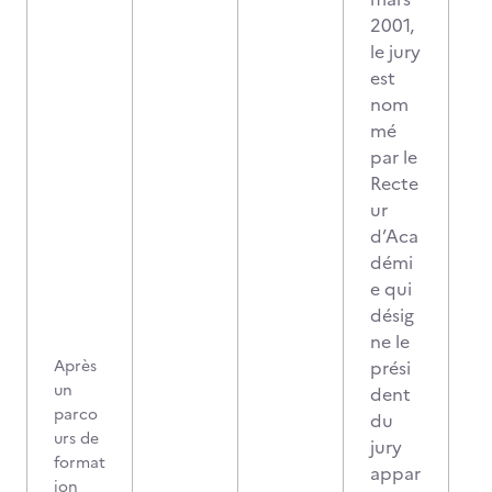
2001,
le jury
est
nom
mé
par le
Recte
ur
d’Aca
démi
e qui
désig
ne le
Après
prési
un
dent
parco
du
urs de
jury
format
appar
ion