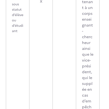
tenan
X
sous
t à un
statut
corps
d’élève
ensei
ou
gnant
d’étudi
-
ant
cherc
heur
ainsi
que le
vice-
prési
dent,
qui le
suppl
ée en
cas
d’em
pêch