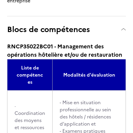
entreprise
Blocs de compétences
RNCP35022BC01 - Management des
opérations hôtelière et/ou de restauration
Liste de
compétenc
Modalités d'évaluation
es
- Mise en situation
·
professionnelle au sein
Coordination
des hôtels / résidences
des moyens
d’application et
et ressources
- Examens pratiques