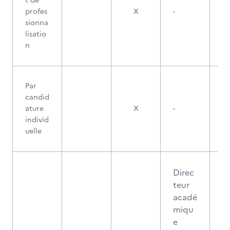
t de
profes
X
-
sionna
lisatio
n
Par
candid
ature
X
-
individ
uelle
Direc
teur
acadé
miqu
e