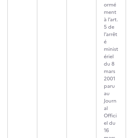
ormé
ment
à l’art.
5 de
l’arrêt
é
minist
ériel
du 8
mars
2001
paru
au
Journ
al
Offici
el du
16
mars