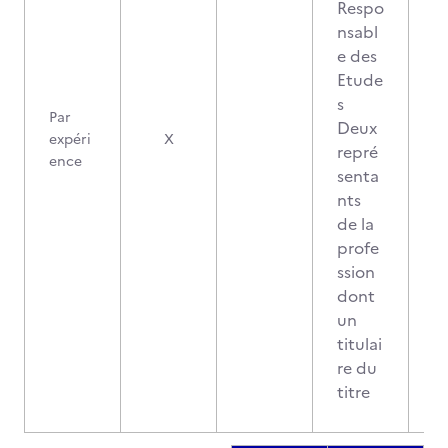
Respo
nsabl
e des
Etude
s
Par
Deux
expéri
X
repré
ence
senta
nts
de la
profe
ssion
dont
un
titulai
re du
titre