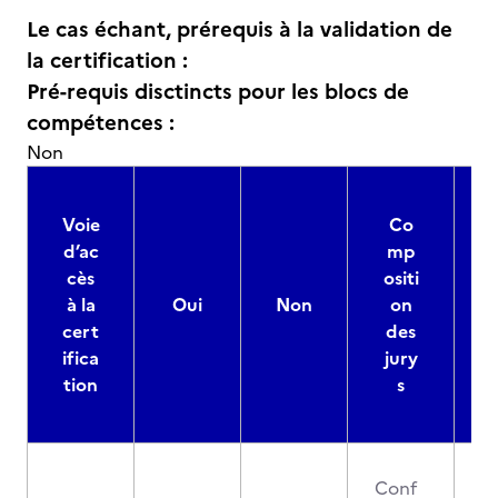
Le cas échant, prérequis à la validation de
la certification :
Pré-requis disctincts pour les blocs de
compétences :
Non
Voie
Co
d’ac
mp
cès
ositi
à la
Oui
Non
on
cert
des
ifica
jury
d
tion
s
Conf