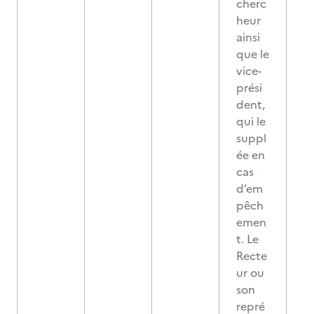
cherc
heur
ainsi
que le
vice-
prési
dent,
qui le
suppl
ée en
cas
d’em
pêch
emen
t. Le
Recte
ur ou
son
repré