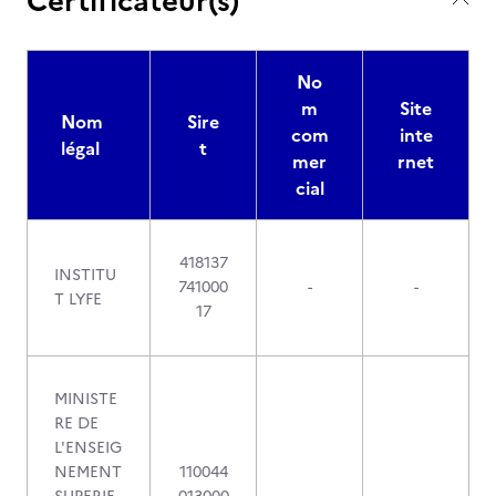
Certificateur(s)
No
m
Site
Nom
Sire
com
inte
légal
t
mer
rnet
cial
418137
INSTITU
741000
-
-
T LYFE
17
MINISTE
RE DE
L'ENSEIG
NEMENT
110044