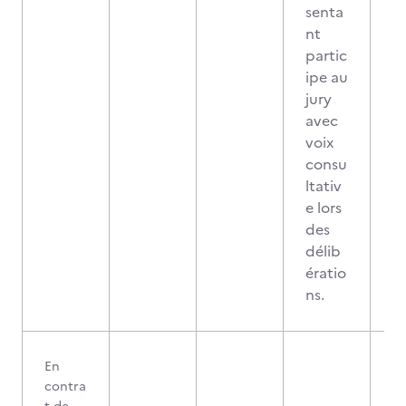
senta
nt
partic
ipe au
jury
avec
voix
consu
ltativ
e lors
des
délib
ératio
ns.
En
contra