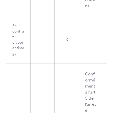
ns.
En
contra
t
X
-
d’appr
entissa
ge
Conf
ormé
ment
à l’art.
5 de
l’arrêt
é