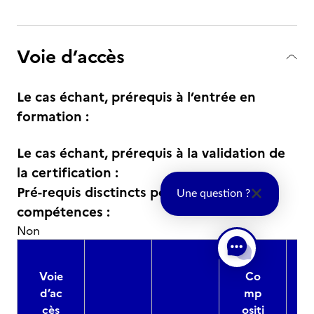
Voie d’accès
Le cas échant, prérequis à l’entrée en
formation :
Le cas échant, prérequis à la validation de
la certification :
Pré-requis disctincts pour les blocs de
Une question ?
compétences :
Non
Voie
Co
d’ac
mp
cès
ositi