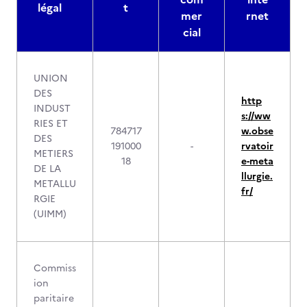
légal
t
mer
rnet
cial
UNION
DES
http
INDUST
s://ww
RIES ET
784717
w.obse
DES
191000
-
rvatoir
METIERS
18
e-meta
DE LA
llurgie.
METALLU
fr/
RGIE
(UIMM)
Commiss
ion
paritaire