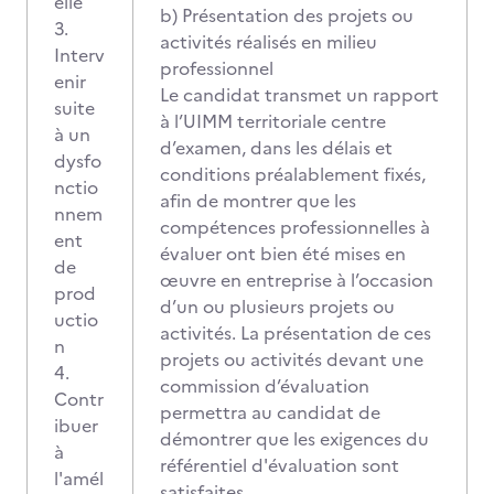
elle
b) Présentation des projets ou
3.
activités réalisés en milieu
Interv
professionnel
enir
Le candidat transmet un rapport
suite
à l’UIMM territoriale centre
à un
d’examen, dans les délais et
dysfo
conditions préalablement fixés,
nctio
afin de montrer que les
nnem
compétences professionnelles à
ent
évaluer ont bien été mises en
de
œuvre en entreprise à l’occasion
prod
d’un ou plusieurs projets ou
uctio
activités. La présentation de ces
n
projets ou activités devant une
4.
commission d’évaluation
Contr
permettra au candidat de
ibuer
démontrer que les exigences du
à
référentiel d'évaluation sont
l'amél
satisfaites.