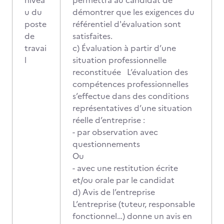
nivea
permettra au candidat de
u du
démontrer que les exigences du
poste
référentiel d'évaluation sont
de
satisfaites.
travai
c) Évaluation à partir d’une
l
situation professionnelle
reconstituée L’évaluation des
compétences professionnelles
s’effectue dans des conditions
représentatives d’une situation
réelle d’entreprise :
- par observation avec
questionnements
Ou
- avec une restitution écrite
et/ou orale par le candidat
d) Avis de l’entreprise
L’entreprise (tuteur, responsable
fonctionnel…) donne un avis en