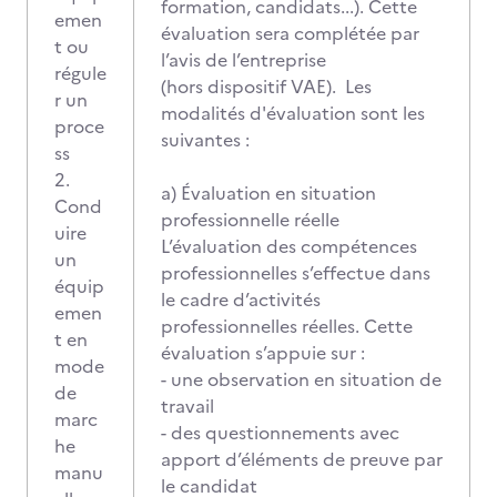
formation, candidats...). Cette
emen
évaluation sera complétée par
t ou
l’avis de l’entreprise
régule
(hors dispositif VAE). Les
r un
modalités d'évaluation sont les
proce
suivantes :
ss
2.
a) Évaluation en situation
Cond
professionnelle réelle
uire
L’évaluation des compétences
un
professionnelles s’effectue dans
équip
le cadre d’activités
emen
professionnelles réelles. Cette
t en
évaluation s’appuie sur :
mode
- une observation en situation de
de
travail
marc
- des questionnements avec
he
apport d’éléments de preuve par
manu
le candidat