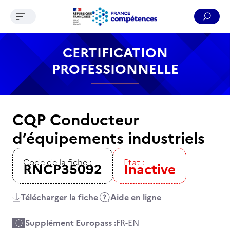
Ouvrir le menu de navigation
Reche
Contenu
Recherche
Menu
Pied de page
CERTIFICATION
PROFESSIONNELLE
CQP Conducteur
d’équipements industriels
Code de la fiche :
Etat :
RNCP35092
Inactive
Télécharger la fiche
Aide en ligne
Supplément Europass :
FR
-
EN