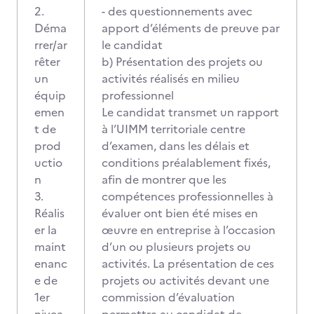
2.
- des questionnements avec
Déma
apport d’éléments de preuve par
rrer/ar
le candidat
rêter
b) Présentation des projets ou
un
activités réalisés en milieu
équip
professionnel
emen
Le candidat transmet un rapport
t de
à l’UIMM territoriale centre
prod
d’examen, dans les délais et
uctio
conditions préalablement fixés,
n
afin de montrer que les
3.
compétences professionnelles à
Réalis
évaluer ont bien été mises en
er la
œuvre en entreprise à l’occasion
maint
d’un ou plusieurs projets ou
enanc
activités. La présentation de ces
e de
projets ou activités devant une
1er
commission d’évaluation