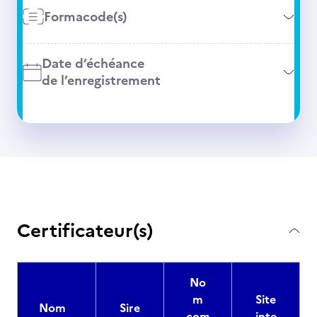
Formacode(s)
Date d’échéance
de l’enregistrement
Certificateur(s)
No
m
Site
Nom
Sire
com
inte