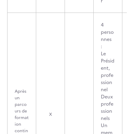
r
4
perso
nnes
:
Le
Présid
ent,
profe
ssion
nel
Après
Deux
un
profe
parco
ssion
urs de
1
X
format
nels
ion
Un
contin
mem