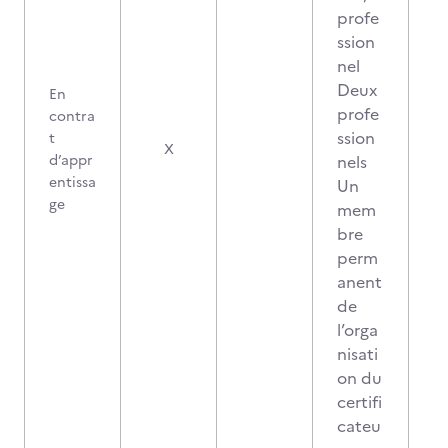
profe
ssion
nel
Deux
En
profe
contra
ssion
t
1
X
d’appr
nels
entissa
Un
ge
mem
bre
perm
anent
de
l’orga
nisati
on du
certifi
cateu