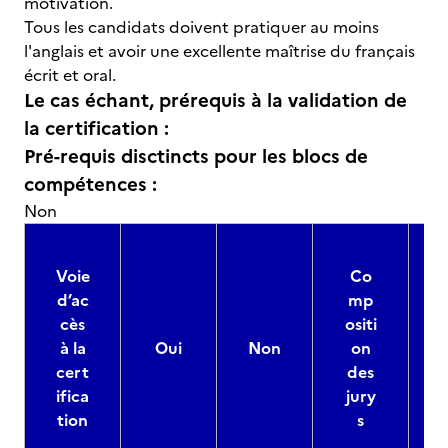
motivation.
Tous les candidats doivent pratiquer au moins
l'anglais et avoir une excellente maîtrise du français
écrit et oral.
Le cas échant, prérequis à la validation de
la certification :
Pré-requis disctincts pour les blocs de
compétences :
Non
Voie
Co
d’ac
mp
cès
ositi
à la
Oui
Non
on
cert
des
ifica
jury
d
tion
s