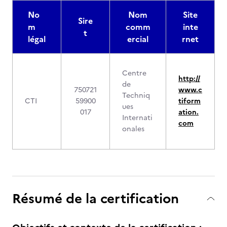
No
Nom
Site
Sire
m
comm
inte
t
légal
ercial
rnet
Centre
http://
de
750721
www.c
Techniq
CTI
59900
tiform
ues
017
ation.
Internati
com
onales
Résumé de la certification