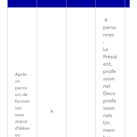
4
perso
nnes
:
Le
Présid
ent,
profe
Après
ssion
un
nel
parco
Deux
urs de
profe
format
ssion
ion
1
X
sous
nels
statut
Un
d’élève
mem
ou