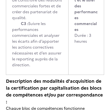
de construire des relations
t et le suivi
commerciales fortes et de
des
créer des partenariat de
performanc
qualité.
es
C3 :
Suivre les
commercial
performances
es
commerciales et analyser
Durée : 3
les écarts afin d’apporter
heures
les actions correctives
nécessaires et d’en assurer
le reporting auprès de la
direction.
Description des modalités d'acquisition de
la certification par capitalisation des blocs
de compétences et/ou par correspondance
:
Chaque bloc de compétences fonctionne