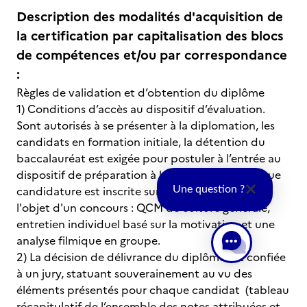
Description des modalités d'acquisition de
la certification par capitalisation des blocs
de compétences et/ou par correspondance
:
Règles de validation et d’obtention du diplôme
1) Conditions d’accès au dispositif d’évaluation.
Sont autorisés à se présenter à la diplomation, les
candidats en formation initiale, la détention du
baccalauréat est exigée pour postuler à l’entrée au
dispositif de préparation à la diplomation, chaque
candidature est inscrite sur Parcoursup et fait
Une question ?
l'objet d'un concours : QCM de culture générale,
entretien individuel basé sur la motivation et une
analyse filmique en groupe.
2) La décision de délivrance du diplôme est confiée
à un jury, statuant souverainement au vu des
éléments présentés pour chaque candidat (tableau
récapitulatif de l’ensemble des notes attribuées et