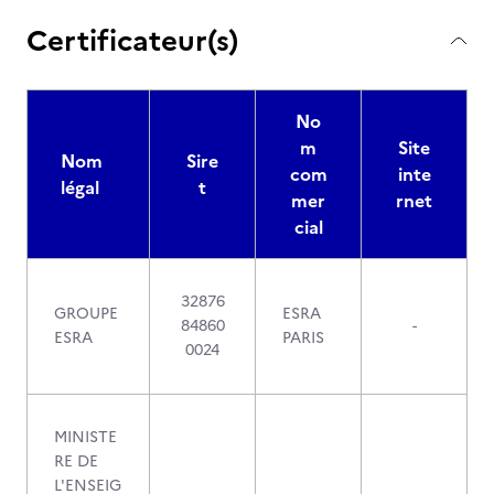
Certificateur(s)
No
m
Site
Nom
Sire
com
inte
légal
t
mer
rnet
cial
32876
GROUPE
ESRA
84860
-
ESRA
PARIS
0024
MINISTE
RE DE
L'ENSEIG