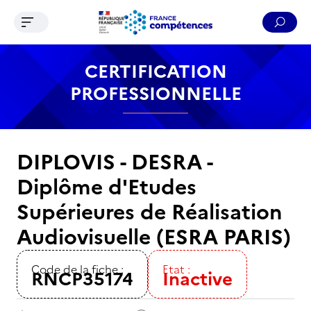
Ouvrir le menu de navigation
Reche
Contenu
Recherche
Menu
Pied de page
CERTIFICATION
PROFESSIONNELLE
DIPLOVIS - DESRA -
Diplôme d'Etudes
Supérieures de Réalisation
Audiovisuelle (ESRA PARIS)
Code de la fiche :
Etat :
RNCP35174
Inactive