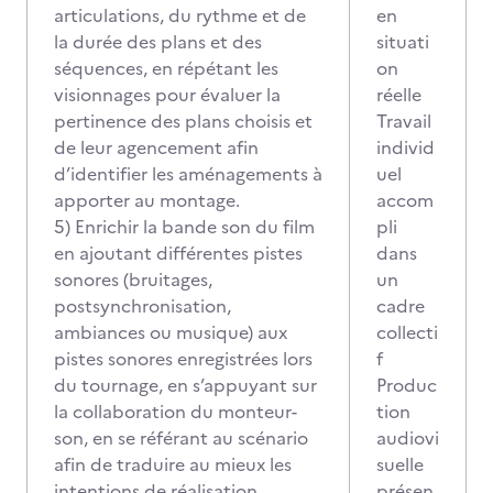
articulations, du rythme et de
en
la durée des plans et des
situati
séquences, en répétant les
on
visionnages pour évaluer la
réelle
pertinence des plans choisis et
Travail
de leur agencement afin
individ
d’identifier les aménagements à
uel
apporter au montage.
accom
5) Enrichir la bande son du film
pli
en ajoutant différentes pistes
dans
sonores (bruitages,
un
postsynchronisation,
cadre
ambiances ou musique) aux
collecti
pistes sonores enregistrées lors
f
du tournage, en s’appuyant sur
Produc
la collaboration du monteur-
tion
son, en se référant au scénario
audiovi
afin de traduire au mieux les
suelle
intentions de réalisation
présen