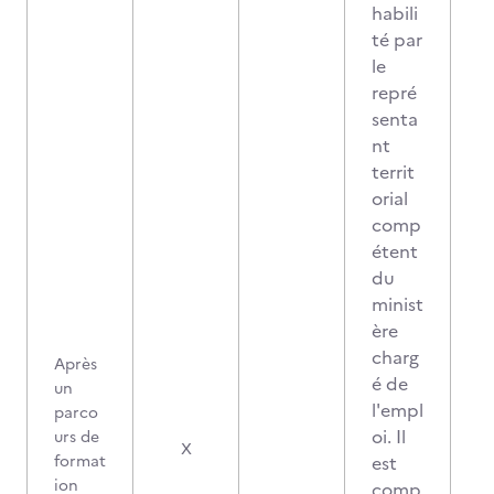
habili
té par
le
repré
senta
nt
territ
orial
comp
étent
du
minist
ère
charg
Après
é de
un
l'empl
parco
oi. Il
urs de
X
format
est
ion
comp