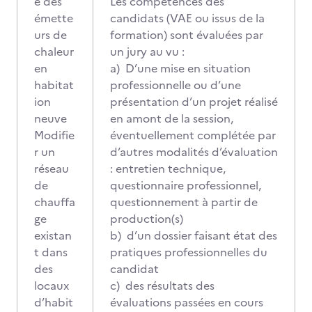
e des
Les compétences des
émette
candidats (VAE ou issus de la
urs de
formation) sont évaluées par
chaleur
un jury au vu :
en
a) D’une mise en situation
habitat
professionnelle ou d’une
ion
présentation d’un projet réalisé
neuve
en amont de la session,
Modifie
éventuellement complétée par
r un
d’autres modalités d’évaluation
réseau
: entretien technique,
de
questionnaire professionnel,
chauffa
questionnement à partir de
ge
production(s)
existan
b) d’un dossier faisant état des
t dans
pratiques professionnelles du
des
candidat
locaux
c) des résultats des
d’habit
évaluations passées en cours