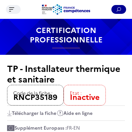
Ouvrir le menu de navigation
Reche
Contenu
Recherche
Menu
Pied de page
CERTIFICATION
PROFESSIONNELLE
TP - Installateur thermique
et sanitaire
Code de la fiche :
Etat :
RNCP35189
Inactive
Télécharger la fiche
Aide en ligne
Supplément Europass :
FR
-
EN