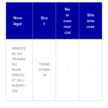
No
m
Site
Nom
Sire
com
inte
légal
t
mer
rnet
cial
MINISTE
RE DU
TRAVAIL
DU
110000
PLEIN
072000
-
-
EMPLOI
14
ET DE L'
INSERTI
ON