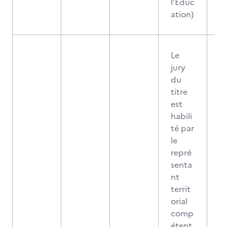
l’Educ
ation)
Le
jury
du
titre
est
habili
té par
le
repré
senta
nt
territ
orial
comp
étent