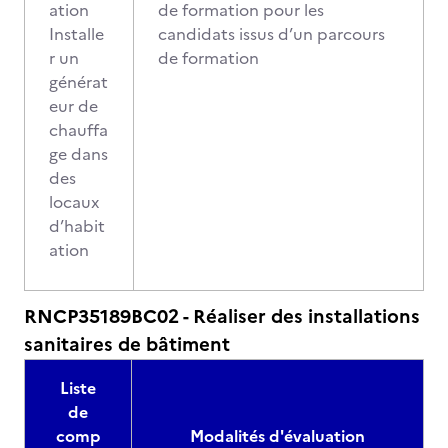
ation
de formation pour les
Installe
candidats issus d’un parcours
r un
de formation
générat
eur de
chauffa
ge dans
des
locaux
d’habit
ation
RNCP35189BC02 - Réaliser des installations
sanitaires de bâtiment
Liste
de
comp
Modalités d'évaluation