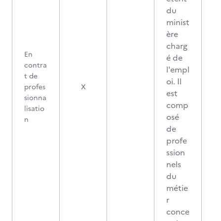
du
minist
ère
charg
En
é de
contra
l'empl
t de
oi. Il
profes
X
est
sionna
comp
lisatio
osé
n
de
profe
ssion
nels
du
métie
r
conce