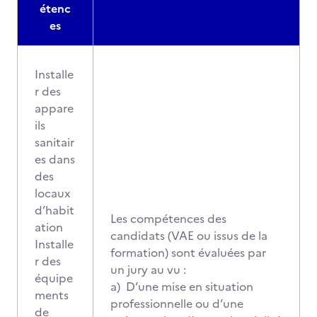
étenc
es
Installe
r des
appare
ils
sanitair
es dans
des
locaux
d’habit
Les compétences des
ation
candidats (VAE ou issus de la
Installe
formation) sont évaluées par
r des
un jury au vu :
équipe
a) D’une mise en situation
ments
professionnelle ou d’une
de