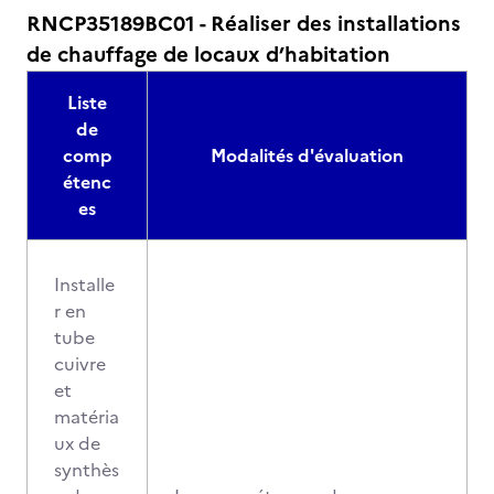
RNCP35189BC01 - Réaliser des installations
de chauffage de locaux d’habitation
Liste
de
comp
Modalités d'évaluation
étenc
es
Installe
r en
tube
cuivre
et
matéria
ux de
synthès