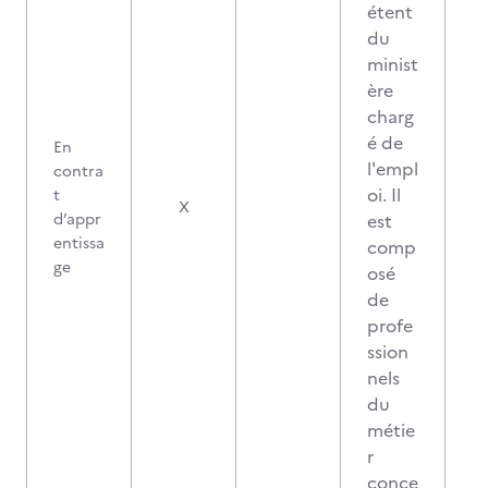
étent
du
minist
ère
charg
é de
En
l'empl
contra
oi. Il
t
X
d’appr
est
entissa
comp
ge
osé
de
profe
ssion
nels
du
métie
r
conce