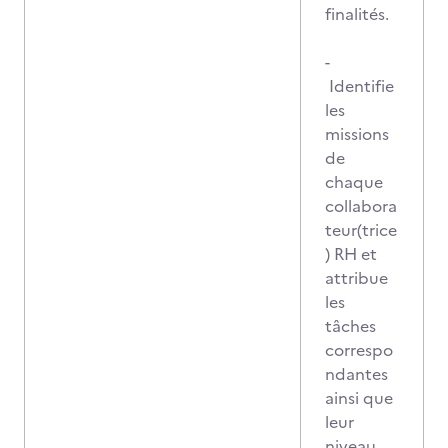
finalités.
-
Identifie
les
missions
de
chaque
collabora
teur(trice
) RH et
attribue
les
tâches
correspo
ndantes
ainsi que
leur
niveau