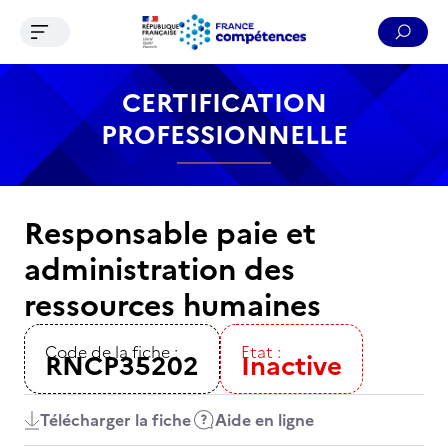
Ouvrir le menu de navigation
Reche
Contenu
Recherche
Menu
Pied de page
CERTIFICATION
PROFESSIONNELLE
Responsable paie et
administration des
ressources humaines
Code de la fiche :
Etat :
RNCP35202
Inactive
Télécharger la fiche
Aide en ligne