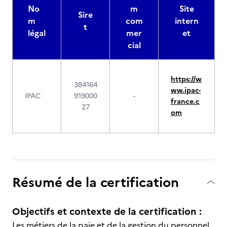
No
m
Site
Sire
m
com
intern
t
légal
mer
et
cial
https://w
384164
ww.ipac-
IPAC
919000
-
france.c
27
om
Résumé de la certification
Objectifs et contexte de la certification :
Les métiers de la paie et de la gestion du personnel