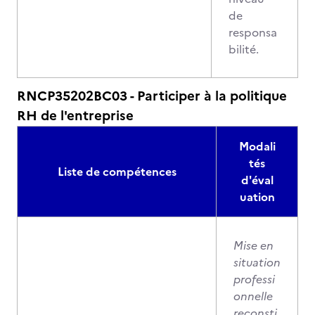
de
responsa
bilité.
RNCP35202BC03 - Participer à la politique
RH de l'entreprise
Modali
tés
Liste de compétences
d'éval
uation
Mise en
situation
professi
onnelle
reconsti