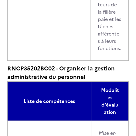
teurs de
la filière
paie et les
tâches
afférente
s à leurs
fonctions.
RNCP35202BC02 - Organiser la gestion
administrative du personnel
Modalit
és
Liste de compétences
d'évalu
ation
Mise en