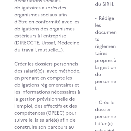
déclarations sociales
du SIRH.
obligatoires auprès des
organismes sociaux afin
- Rédige
d’être en conformité avec les
les
obligations des organismes
documen
extérieurs à l’entreprise
ts
(DIRECCTE, Urssaf, Médecine
règlemen
du travail, mutuelle…).
taires
propres à
Créer les dossiers personnels
la gestion
des salarié(e)s, avec méthode,
du
en prenant en compte les
personne
obligations réglementaires et
l.
les informations nécessaires à
la gestion prévisionnelle de
- Crée le
l'emploi, des effectifs et des
dossier
compétences (GPEEC) pour
personne
suivre le, la salarié(e) afin de
l d’un(e)
construire son parcours au
salarié(e)