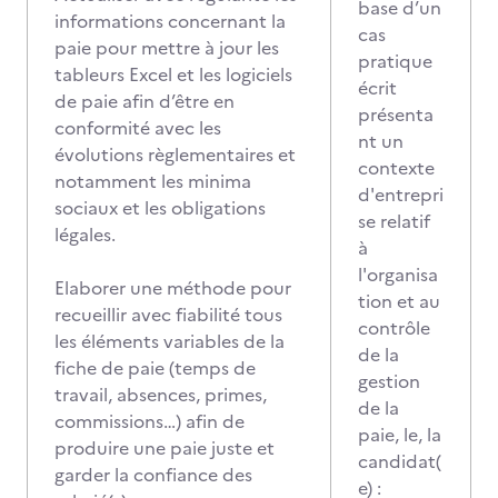
base d’un
informations concernant la
cas
paie pour mettre à jour les
pratique
tableurs Excel et les logiciels
écrit
de paie afin d’être en
présenta
conformité avec les
nt un
évolutions règlementaires et
contexte
notamment les minima
d'entrepri
sociaux et les obligations
se relatif
légales.
à
l'organisa
Elaborer une méthode pour
tion et au
recueillir avec fiabilité tous
contrôle
les éléments variables de la
de la
fiche de paie (temps de
gestion
travail, absences, primes,
de la
commissions…) afin de
paie, le, la
produire une paie juste et
candidat(
garder la confiance des
e) :