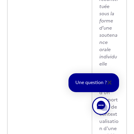
tuée
sous la
forme
d'une
soutena
nce
orale
individu
elle
Sur la
Une question ?
base
d’un
support
écrit de
context
ualisatio
n d'une