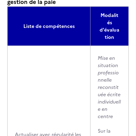
gestion de la paie
Modalit
és
Liste de compétences
d'évalua
tion
Mise en
situation
professio
nnelle
reconstit
uée écrite
individuell
e en
centre
Sur la
Actualiser avec régularité les