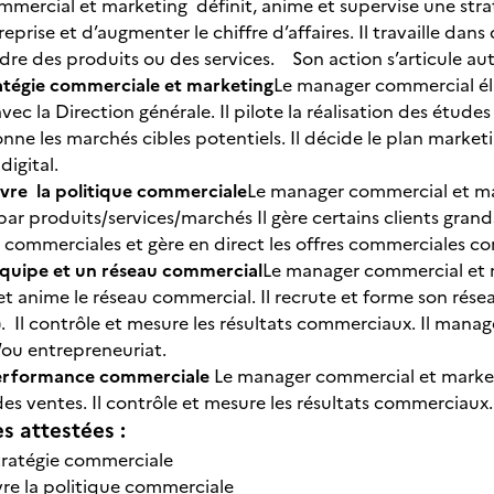
mercial et marketing définit, anime et supervise une stra
reprise et d’augmenter le chiffre d’affaires. Il travaille dan
dre des produits ou des services. Son action s’articule 
ratégie commerciale et marketing
Le manager commercial él
vec la Direction générale. Il pilote la réalisation des étude
ionne les marchés cibles potentiels. Il décide le plan market
 digital.
vre la politique commerciale
Le manager commercial et mar
r produits/services/marchés Il gère certains clients grands
 commerciales et gère en direct les offres commerciales 
quipe et un réseau commercial
Le manager commercial et 
t anime le réseau commercial. Il recrute et forme son rése
). Il contrôle et mesure les résultats commerciaux. Il ma
/ou entrepreneuriat.
performance commerciale
Le manager commercial et marketi
 des ventes. Il contrôle et mesure les résultats commerciau
 attestées :
tratégie commerciale
re la politique commerciale