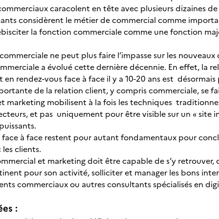
ommerciaux caracolent en tête avec plusieurs dizaines de 
eants considèrent le métier de commercial comme important
ébisciter la fonction commerciale comme une fonction majeu
)
 commerciale ne peut plus faire l’impasse sur les nouveaux o
mmerciale a évolué cette dernière décennie. En effet, la re
t en rendez-vous face à face il y a 10-20 ans est désormai
portante de la relation client, y compris commerciale, se fa
 marketing mobilisent à la fois les techniques traditionne
ecteurs, et pas uniquement pour être visible sur un « site 
puissants.
 le face à face restent pour autant fondamentaux pour concl
 les clients.
mmercial et marketing doit être capable de s’y retrouver, d
inent pour son activité, solliciter et manager les bons inter
ents commerciaux ou autres consultants spécialisés en dig
ées :