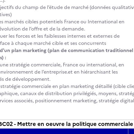
s…).
objectifs du champ de l’étude de marché (données qualitati
tives)
 les marchés cibles potentiels France ou International en
’évolution de l’offre et de la demande.
er les forces et les faiblesses internes et externes de
e face à chaque marché cible et ses concurrents
 d'un plan marketing (plan de communication traditionnel
s) :
 une stratégie commerciale, France ou international, en
’environnement de l’entreprise.et en hiérarchisant les
tés de développement.
 stratégie commerciale en plan marketing détaillé (cible cli
aphique, canaux de distribution privilégiés, moyens, straté
rvices associés, positionnement marketing, stratégie digita
02 - Mettre en oeuvre la politique commerciale