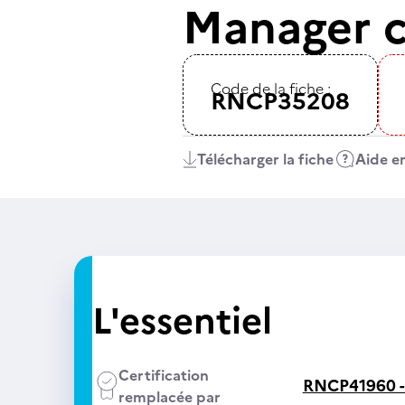
Manager c
Code de la fiche :
RNCP35208
Télécharger la fiche
Aide en
L'essentiel
Certification
RNCP41960 
remplacée par