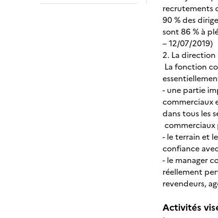
recrutements c
90 % des dirig
sont 86 % à pl
– 12/07/2019
2. La direction
La fonction co
essentiellemen
- une partie im
commerciaux et
dans tous les s
commerciaux 
- le terrain et
confiance avec
- le manager co
réellement pert
revendeurs, ag
Activités vis