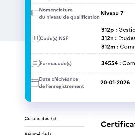
Nomenclature
Niveau 7
du niveau de qualification
312p :
Gesti
312n :
Etudes
Code(s) NSF
312m :
Comm
34554 :
Com
Formacode(s)
Date d’échéance
20-01-2026
de l’enregistrement
Certificateur(s)
Certifica
Résumé de la