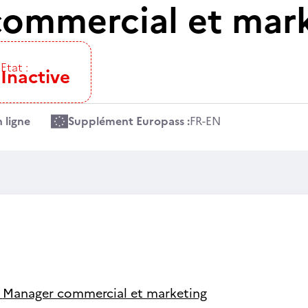
ommercial et mark
Etat :
Inactive
 ligne
Supplément Europass :
FR
-
EN
-
Manager commercial et marketing