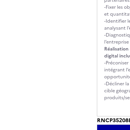
partenaire
-Fixer les 
et quantita
-Identifier
analysant l
-Diagnostiqu
l’entrepris
Réalisation
digital inclu
-Préconiser
intégrant l
opportuni
-Décliner la
cible géogr
produits/se
RNCP35208BC