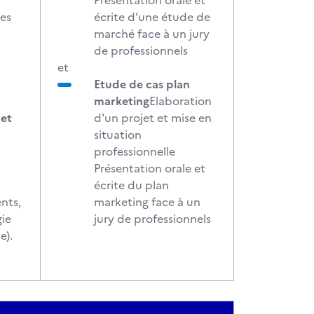
Présentation orale et
ves
écrite d’une étude de
marché face à un jury
de professionnels
et
Etude de cas plan
marketing
Elaboration
 et
d'un projet et mise en
situation
professionnelle
Présentation orale et
écrite du plan
ents,
marketing face à un
gie
jury de professionnels
le).