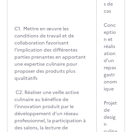
s de
cas
Conc
C1. Mettre en œuvre les
eptio
conditions de travail et de
n et
collaboration favorisant
réalis
l’implication des différentes
ation
parties prenantes en apportant
d’un
une expertise culinaire pour
repas
proposer des produits plus
gastr
qualitatifs
onom
ique
C2. Réaliser une veille active
culinaire au bénéfice de
Projet
l’innovation produit par le
de
développement d’un réseau
desig
professionnel, la participation à
n
des salons, la lecture de
culina