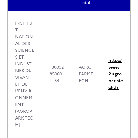
cial
INSTITU
T
NATION
AL DES
SCIENCE
S ET
http://
INDUST
130002
AGRO
www
RIES DU
850001
PARIST
2.agro
VIVANT
34
ECH
pariste
ET DE
ch.fr
L'ENVIR
ONNEM
ENT
(AGROP
ARISTEC
H)