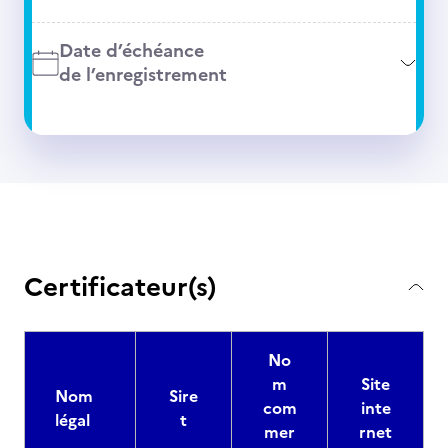
Date d’échéance
de l’enregistrement
Certificateur(s)
No
m
Site
Nom
Sire
com
inte
légal
t
mer
rnet