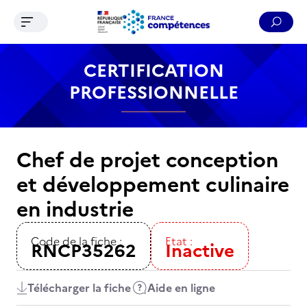
Ouvrir le menu de navigation
Reche
Contenu
Recherche
Menu
Pied de page
CERTIFICATION
PROFESSIONNELLE
Chef de projet conception
et développement culinaire
en industrie
Code de la fiche :
Etat :
RNCP35262
Inactive
Télécharger la fiche
Aide en ligne