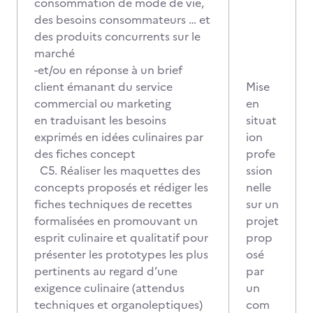
consommation de mode de vie,
des besoins consommateurs … et
des produits concurrents sur le
marché
-et/ou en réponse à un brief
client émanant du service
Mise
commercial ou marketing
en
en traduisant les besoins
situat
exprimés en idées culinaires par
ion
des fiches concept
profe
C5. Réaliser les maquettes des
ssion
concepts proposés et rédiger les
nelle
fiches techniques de recettes
sur un
formalisées en promouvant un
projet
esprit culinaire et qualitatif pour
prop
présenter les prototypes les plus
osé
pertinents au regard d’une
par
exigence culinaire (attendus
un
techniques et organoleptiques)
com