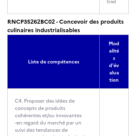
triel
RNCP35262BC02 - Concevoir des produits
culinaires industrialisables
Mod
alité
s
Liste de compétences
d'év
alua
tion
C4. Proposer des idées de
concepts de produits
cohérentes et/ou innovantes
-en regard du marché par un
suivi des tendances de