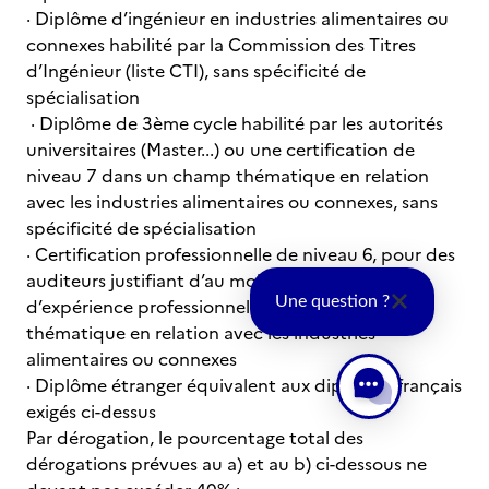
· Diplôme d’ingénieur en industries alimentaires ou
connexes habilité par la Commission des Titres
d’Ingénieur (liste CTI), sans spécificité de
spécialisation
· Diplôme de 3ème cycle habilité par les autorités
universitaires (Master...) ou une certification de
niveau 7 dans un champ thématique en relation
avec les industries alimentaires ou connexes, sans
spécificité de spécialisation
· Certification professionnelle de niveau 6, pour des
auditeurs justifiant d’au moins trois années
Une question ?
d’expérience professionnelle dans un champ
thématique en relation avec les industries
alimentaires ou connexes
· Diplôme étranger équivalent aux diplômes français
exigés ci-dessus
Par dérogation, le pourcentage total des
dérogations prévues au a) et au b) ci-dessous ne