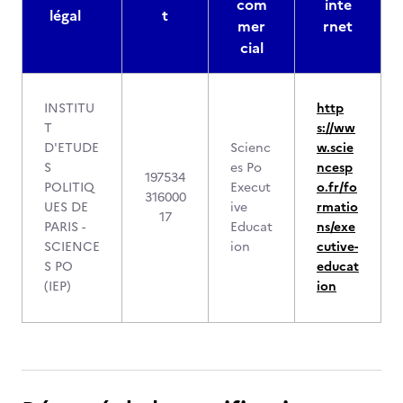
com
inte
légal
t
mer
rnet
cial
INSTITU
http
T
s://ww
D'ETUDE
Scienc
w.scie
S
es Po
ncesp
197534
POLITIQ
Execut
o.fr/fo
316000
UES DE
ive
rmatio
17
PARIS -
Educat
ns/exe
SCIENCE
ion
cutive-
S PO
educat
(IEP)
ion