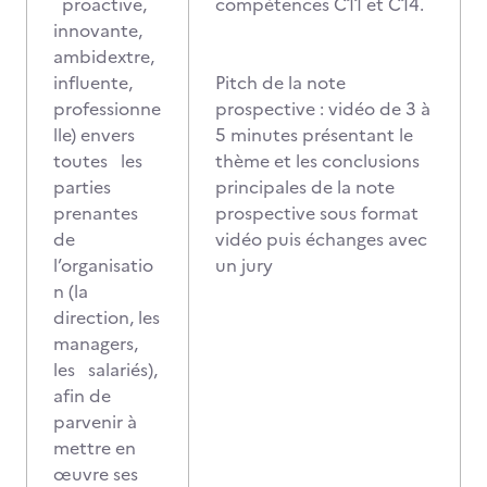
proactive,
compétences C11 et C14.
innovante,
ambidextre,
influente,
Pitch de la note
professionne
prospective : vidéo de 3 à
lle) envers
5 minutes présentant le
toutes les
thème et les conclusions
parties
principales de la note
prenantes
prospective sous format
de
vidéo puis échanges avec
l’organisatio
un jury
n (la
direction, les
managers,
les salariés),
afin de
parvenir à
mettre en
œuvre ses