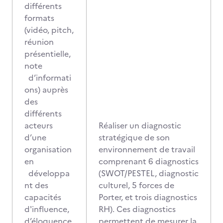
différents
formats
(vidéo, pitch,
réunion
présentielle,
note
d’informati
ons) auprès
des
différents
acteurs
Réaliser un diagnostic
d’une
stratégique de son
organisation
environnement de travail
en
comprenant 6 diagnostics
développa
(SWOT/PESTEL, diagnostic
nt des
culturel, 5 forces de
capacités
Porter, et trois diagnostics
d'influence,
RH). Ces diagnostics
d’éloquence,
permettent de mesurer la