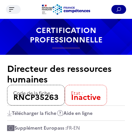
Ouvrir le menu de navigation
Reche
Contenu
Recherche
Menu
Pied de page
CERTIFICATION
PROFESSIONNELLE
Directeur des ressources
humaines
Code de la fiche :
Etat :
RNCP35263
Inactive
Télécharger la fiche
Aide en ligne
Supplément Europass :
FR
-
EN