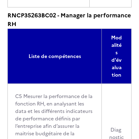
RNCP35263BC02 - Manager la performance
RH
Mod
alité
s
Liste de compétences
d'év
alua
tion
C5 Mesurer la performance de la
fonction RH, en analysant les
data et les différents indicateurs
de performance définis par
l’entreprise afin d’assurer la
Diag
maitrise budgétaire de la
nostic