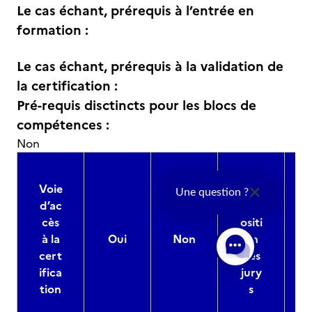
Le cas échant, prérequis à l’entrée en
formation :
Le cas échant, prérequis à la validation de
la certification :
Pré-requis disctincts pour les blocs de
compétences :
Non
Voie
Co
Une question ?
d’ac
mp
cès
ositi
à la
Oui
Non
on
cert
des
ifica
jury
d
tion
s