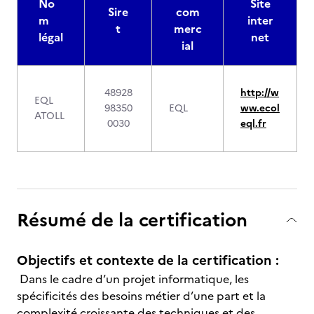
No
Site
Sire
com
m
inter
t
merc
légal
net
ial
48928
http://w
EQL
98350
EQL
ww.ecol
ATOLL
0030
eql.fr
Résumé de la certification
Objectifs et contexte de la certification :
Dans le cadre d’un projet informatique, les
spécificités des besoins métier d’une part et la
complexité croissante des techniques et des