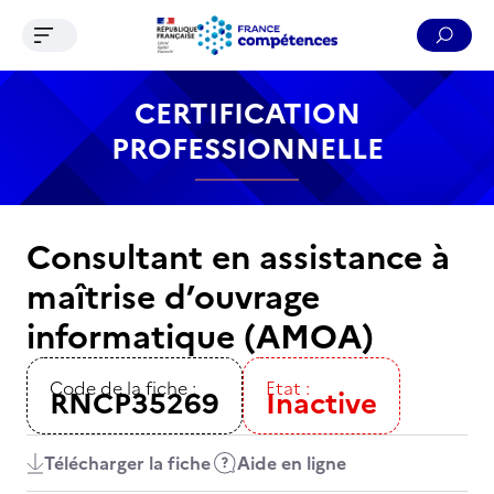
Ouvrir le menu de navigation
Reche
Contenu
Recherche
Menu
Pied de page
CERTIFICATION
PROFESSIONNELLE
Consultant en assistance à
maîtrise d’ouvrage
informatique (AMOA)
Code de la fiche :
Etat :
RNCP35269
Inactive
Télécharger la fiche
Aide en ligne