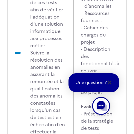
de ces tests
d’anomalies
afin de vérifier
Ressources
l'adéquation
fournies :
d'une solution
- Cahier des
informatique
charges du
aux processus
projet
métier
- Description
Suivre la
des
résolution des
fonctionnalités à
anomalies en
couvrir
assurant la
- Présentation
remontée et la
Une question ?
des contraintes
qualification
du projet
des anomalies
constatées
Evaluation :
lorsqu'un cas
- Présentation
de test est en
de la stratégie
échec afin d’en
de tests
effectuer la