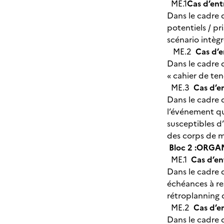
ME.1
Cas d’ent
Dans le cadre d
potentiels / pr
scénario intègr
ME.2
Cas d’e
Dans le cadre d
« cahier de te
ME.3
Cas d’e
Dans le cadre d
l’événement qu
susceptibles d’
des corps de m
Bloc 2 :ORG
ME.1
Cas d’en
Dans le cadre d
échéances à res
rétroplanning 
ME.2
Cas d’e
Dans le cadre d