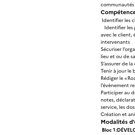
communautés vi
Compétences
Identifier les 
Identifier les 
avec le client,
intervenants
Sécuriser l’org
lieu et ou de s
S’assurer de l
Tenir à jour le
Rédiger le « R
l’évènement re
Participer au d
notes, déclarat
service, les d
Création et a
Modalités d'
Bloc 1 :DÉV