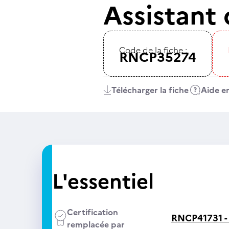
Assistant
Code de la fiche :
RNCP35274
Télécharger la fiche
Aide en
L'essentiel
Certification
RNCP41731 
remplacée par