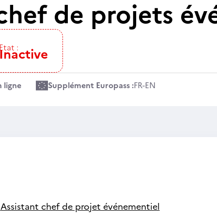
 chef de projets é
Etat :
Inactive
 ligne
Supplément Europass :
FR
-
EN
-
Assistant chef de projet événementiel