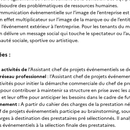
résoudre des problématiques de ressources humaines.
ommunication évènementielle sur l’image de l’entreprise est
n effet multiplicateur sur l’image de la marque ou de l’enti
l’événement extérieur à l’entreprise. Pour les tenants du m
délivre un message social qui touche le spectateur ou l’aud
té sociale, sportive ou artistique.
ées :
 activités de
l’Assistant chef de projets événementiels se d
réseau professionnel
: l’Assistant chef de projets événement
tivités pour initier la démarche commerciale du chef de pro
pour contribuer à maintenir sa structure en prise avec les a
s et leur offre pour anticiper les besoins dans le cadre de f
ènement :
A partir du cahier des charges de la prestation nég
f de projets événementiels participe au brainstorming, sourc
rges à destination des prestataires pré sélectionnés. Il ana
 événementiels à la sélection finale des prestataires.