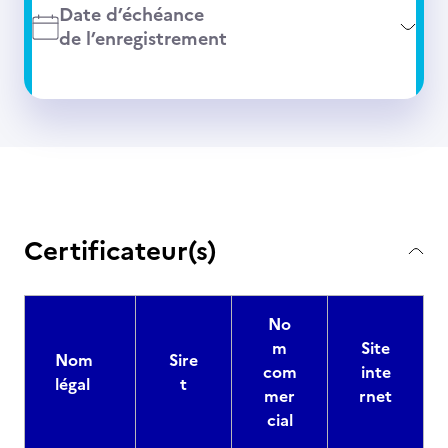
Date d’échéance
de l’enregistrement
Certificateur(s)
No
m
Site
Nom
Sire
com
inte
légal
t
mer
rnet
cial