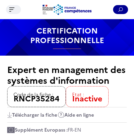
Ouvrir le menu de navigation
Reche
Contenu
Recherche
Menu
Pied de page
CERTIFICATION
PROFESSIONNELLE
Expert en management des
systèmes d'information
Code de la fiche :
Etat :
RNCP35284
Inactive
Télécharger la fiche
Aide en ligne
Supplément Europass :
FR
-
EN