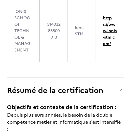
IONIS
SCHOOL
http
OF
514032
s://ww
Ionis-
TECHN
83800
w.ionis
STM
OL &
013
-stm.c
MANAG
om/
EMENT
Résumé de la certification
Objectifs et contexte de la certification :
Depuis plusieurs années, le besoin de la double
compétence métier et informatique s'est intensifié
: