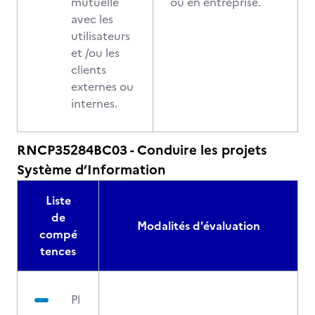
mutuelle
ou en entreprise.
avec les
utilisateurs
et /ou les
clients
externes ou
internes.
RNCP35284BC03 - Conduire les projets
Système d’Information
Liste
de
Modalités d'évaluation
compé
tences
Pl