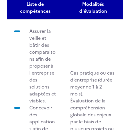
Liste de
Modalités
compétences
d'évaluation
Assurer la
veille et
bâtir des
comparaiso
ns afin de
proposer à
l'entreprise
Cas pratique ou cas
des
d’entreprise (durée
solutions
moyenne 1 à 2
adaptées et
mois).
viables.
Évaluation de la
Concevoir
compréhension
des
globale des enjeux
application
par le biais de
s afin de
plusieurs projets ou