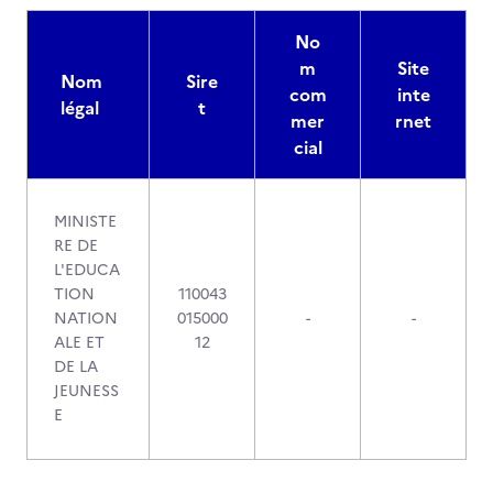
No
m
Site
Nom
Sire
com
inte
légal
t
mer
rnet
cial
MINISTE
RE DE
L'EDUCA
TION
110043
NATION
015000
-
-
ALE ET
12
DE LA
JEUNESS
E