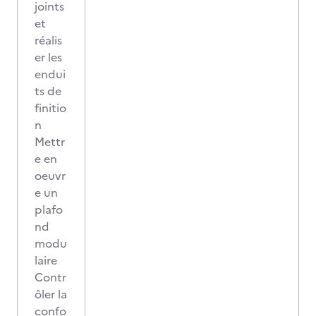
joints
et
réalis
er les
endui
ts de
finitio
n
Mettr
e en
oeuvr
e un
plafo
nd
modu
laire
Contr
ôler la
confo