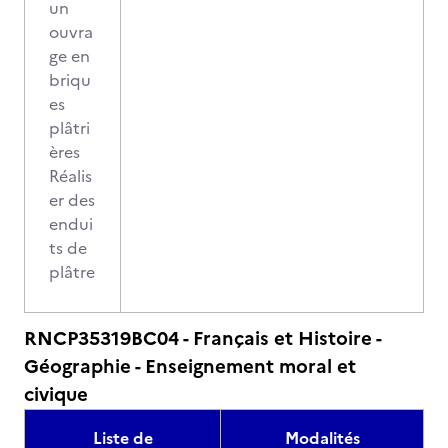
un
ouvra
ge en
briqu
es
plâtri
ères
Réalis
er des
endui
ts de
plâtre
RNCP35319BC04 - Français et Histoire -
Géographie - Enseignement moral et
civique
Liste de
Modalités