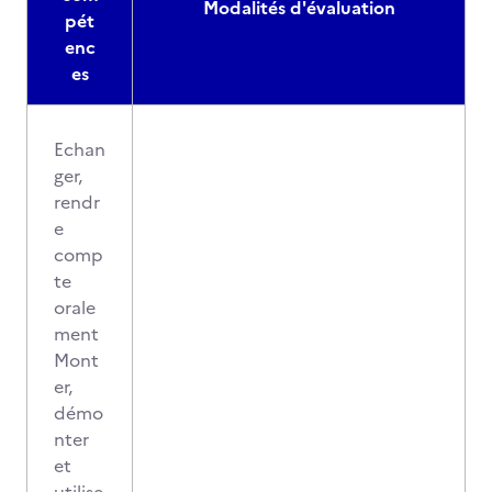
Modalités d'évaluation
pét
enc
es
Echan
ger,
rendr
e
comp
te
orale
ment
Mont
er,
démo
nter
et