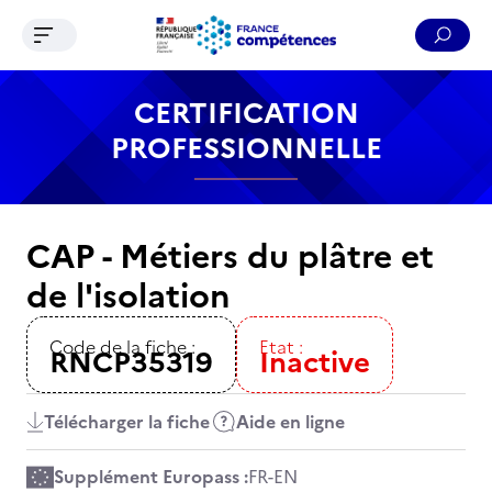
Ouvrir le menu de navigation
Reche
Contenu
Recherche
Menu
Pied de page
CERTIFICATION
PROFESSIONNELLE
CAP - Métiers du plâtre et
de l'isolation
Code de la fiche :
Etat :
RNCP35319
Inactive
Télécharger la fiche
Aide en ligne
Supplément Europass :
FR
-
EN