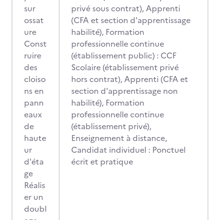
sur
privé sous contrat), Apprenti
ossat
(CFA et section d'apprentissage
ure
habilité), Formation
Const
professionnelle continue
ruire
(établissement public) : CCF
des
Scolaire (établissement privé
cloiso
hors contrat), Apprenti (CFA et
ns en
section d'apprentissage non
pann
habilité), Formation
eaux
professionnelle continue
de
(établissement privé),
haute
Enseignement à distance,
ur
Candidat individuel : Ponctuel
d'éta
écrit et pratique
ge
Réalis
er un
doubl