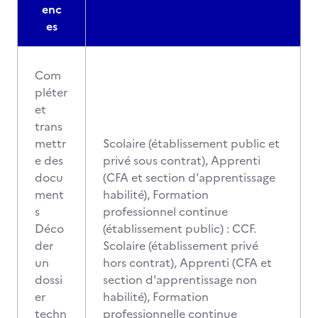
enc
es
Com
pléter
et
trans
mettr
Scolaire (établissement public et
e des
privé sous contrat), Apprenti
docu
(CFA et section d'apprentissage
ment
habilité), Formation
s
professionnel continue
Déco
(établissement public) : CCF.
der
Scolaire (établissement privé
un
hors contrat), Apprenti (CFA et
dossi
section d'apprentissage non
er
habilité), Formation
techn
professionnelle continue