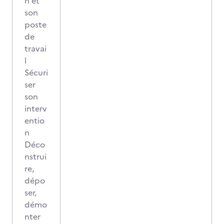
n et
son
poste
de
travai
l
Sécuri
ser
son
interv
entio
n
Déco
nstrui
re,
dépo
ser,
démo
nter