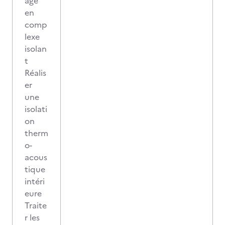
age
en
comp
lexe
isolan
t
Réalis
er
une
isolati
on
therm
o-
acous
tique
intéri
eure
Traite
r les