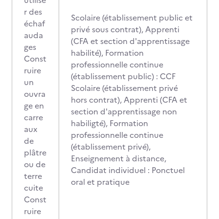
utilise
r des
Scolaire (établissement public et
échaf
privé sous contrat), Apprenti
auda
(CFA et section d'apprentissage
ges
habilité), Formation
Const
professionnelle continue
ruire
(établissement public) : CCF
un
Scolaire (établissement privé
ouvra
hors contrat), Apprenti (CFA et
ge en
section d'apprentissage non
carre
habiligté), Formation
aux
professionnelle continue
de
(établissement privé),
plâtre
Enseignement à distance,
ou de
Candidat individuel : Ponctuel
terre
oral et pratique
cuite
Const
ruire