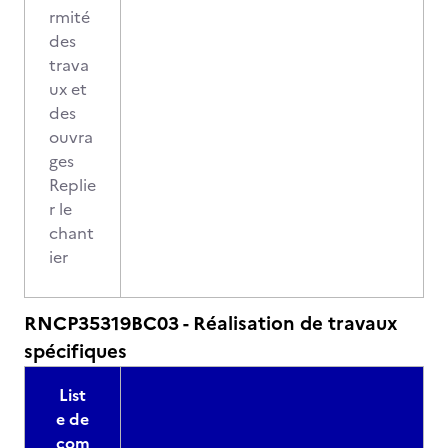
rmité
des
trava
ux et
des
ouvra
ges
Replie
r le
chant
ier
RNCP35319BC03 - Réalisation de travaux
spécifiques
List
e de
com