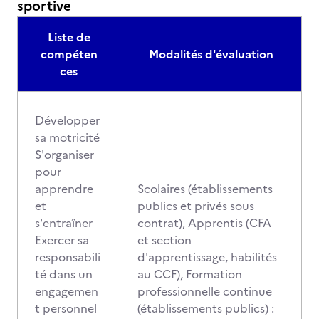
sportive
Liste de
compéten
Modalités d'évaluation
ces
Développer
sa motricité
S'organiser
pour
apprendre
Scolaires (établissements
et
publics et privés sous
s'entraîner
contrat), Apprentis (CFA
Exercer sa
et section
responsabili
d'apprentissage, habilités
té dans un
au CCF), Formation
engagemen
professionnelle continue
t personnel
(établissements publics) :