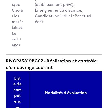
ique
(établissement privé),
Choisi
Enseignement à distance,
r les
Candidat individuel : Ponctuel
matér
écrit
iels et
les
outill
ages
RNCP35319BC02 - Réalisation et contrôle
d'un ouvrage courant
List
e de
com
Modalités d'évaluation
pét
enc
es