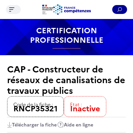
Ouvrir le menu de navigation
Reche
Contenu
Recherche
Menu
Pied de page
CERTIFICATION
PROFESSIONNELLE
CAP - Constructeur de
réseaux de canalisations de
travaux publics
Code de la fiche :
Etat :
RNCP35321
Inactive
Télécharger la fiche
Aide en ligne