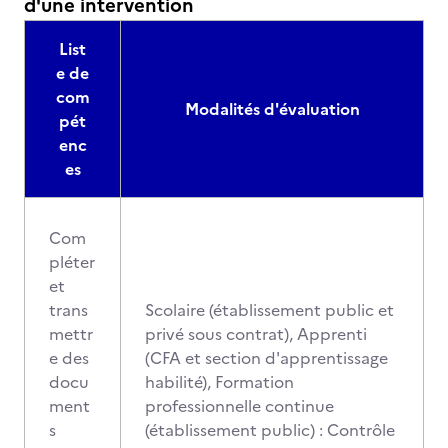
d'une intervention
List
e de
com
Modalités d'évaluation
pét
enc
es
Com
pléter
et
trans
Scolaire (établissement public et
mettr
privé sous contrat), Apprenti
e des
(CFA et section d'apprentissage
docu
habilité), Formation
ment
professionnelle continue
s
(établissement public) : Contrôle