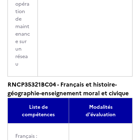
opéra
tion
de
maint
enanc
e sur
un
résea
u
RNCP35321BC04 - Français et histoire-
géographie-enseignement moral et civique
Liste de
Modalités
compétences
d'évaluation
Français :