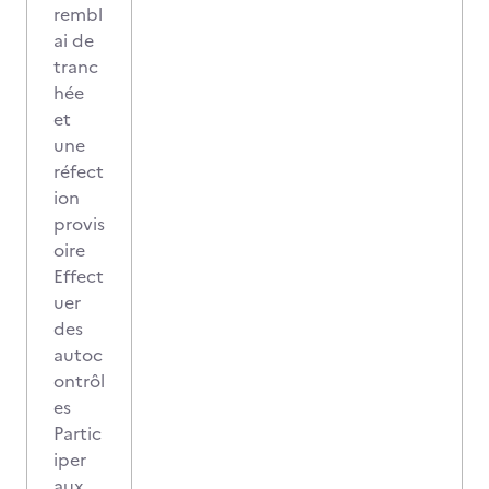
rembl
ai de
tranc
hée
et
une
réfect
ion
provis
oire
Effect
uer
des
autoc
ontrôl
es
Partic
iper
aux