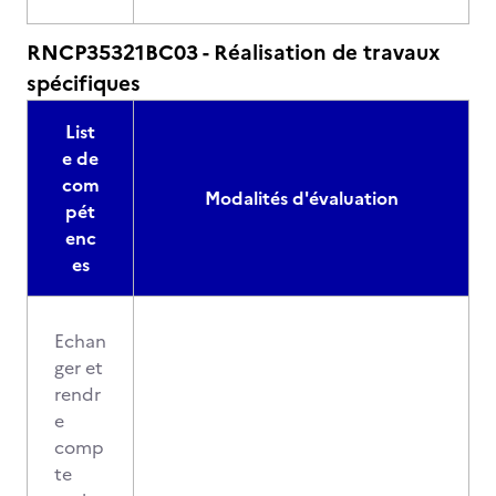
RNCP35321BC03 - Réalisation de travaux
spécifiques
List
e de
com
Modalités d'évaluation
pét
enc
es
Echan
ger et
rendr
e
comp
te