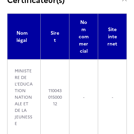
Certificateur(s)
No
m
Site
Nom
Sire
com
inte
légal
t
mer
rnet
cial
MINISTE
RE DE
L'EDUCA
TION
110043
NATION
015000
-
-
ALE ET
12
DE LA
JEUNESS
E