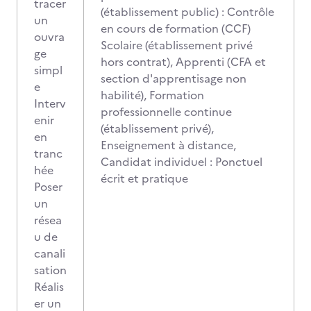
tracer
(établissement public) : Contrôle
un
en cours de formation (CCF)
ouvra
Scolaire (établissement privé
ge
hors contrat), Apprenti (CFA et
simpl
section d'apprentisage non
e
habilité), Formation
Interv
professionnelle continue
enir
(établissement privé),
en
Enseignement à distance,
tranc
Candidat individuel : Ponctuel
hée
écrit et pratique
Poser
un
résea
u de
canali
sation
Réalis
er un