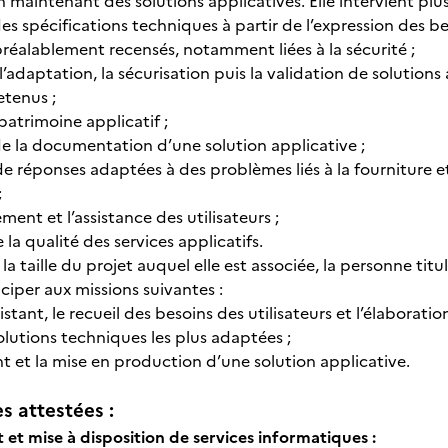
 maintenant des solutions applicatives. Elle intervient plu
 des spécifications techniques à partir de l’expression des b
préalablement recensés, notamment liées à la sécurité ;
, l’adaptation, la sécurisation puis la validation de solutions
etenus ;
 patrimoine applicatif ;
 de la documentation d’une solution applicative ;
de réponses adaptées à des problèmes liés à la fourniture et
;
ent et l’assistance des utilisateurs ;
 la qualité des services applicatifs.
la taille du projet auquel elle est associée, la personne ti
ciper aux missions suivantes :
xistant, le recueil des besoins des utilisateurs et l’élaborati
solutions techniques les plus adaptées ;
t et la mise en production d’une solution applicative.
 attestées :
et mise à disposition de services informatiques :