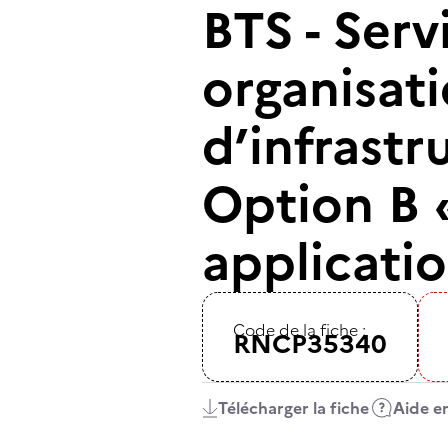
BTS - Serv
organisati
d’infrastr
Option B «
applicatio
Code de la fiche :
RNCP35340
Télécharger la fiche
Aide en