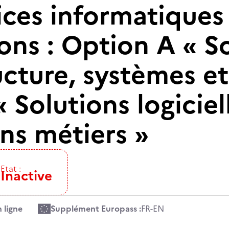
ices informatiques
ons : Option A « S
ucture, systèmes et
 Solutions logiciel
ns métiers »
Etat :
Inactive
 ligne
Supplément Europass :
FR
-
EN