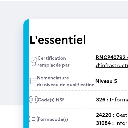
L'essentiel
RNCP40792 
Certification
remplacée par
d’infrastruct
Nomenclature
Niveau 5
du niveau de qualification
326 :
Informa
Code(s) NSF
24220 :
Gest
Formacode(s)
31084 :
Info