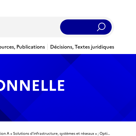
Rechercher
ources, Publications
Décisions, Textes juridiques
IONNELLE
BTS - Services informatiques aux organisations : Option A « Solutions d’infrastructure, systèmes et réseaux » ; Option B « Solutions logicielles et applications métiers »