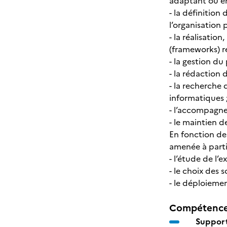
adaptant ou en
- la définition
l’organisation 
- la réalisation
(frameworks) r
- la gestion du
- la rédaction
- la recherche 
informatiques 
- l’accompagnem
- le maintien de
En fonction de 
amenée à parti
- l’étude de l’e
- le choix des 
- le déploiemen
Compétences
Support 