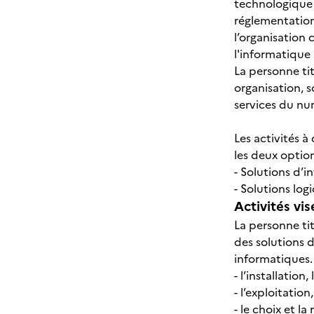
technologique 
réglementation,
l’organisation
l'informatique
La personne tit
organisation, s
services du num
Les activités 
les deux optio
- Solutions d’i
- Solutions logi
Activités vis
La personne tit
des solutions 
informatiques. 
- l’installatio
- l’exploitatio
- le choix et l