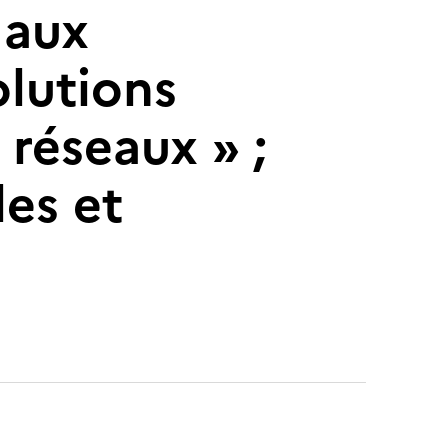
 aux
olutions
 réseaux » ;
les et