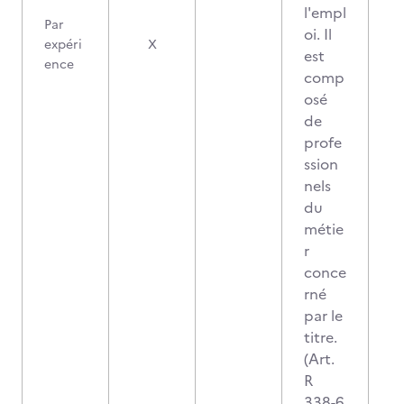
l'empl
Par
oi. Il
expéri
X
est
ence
comp
osé
de
profe
ssion
nels
du
métie
r
conce
rné
par le
titre.
(Art.
R
338-6