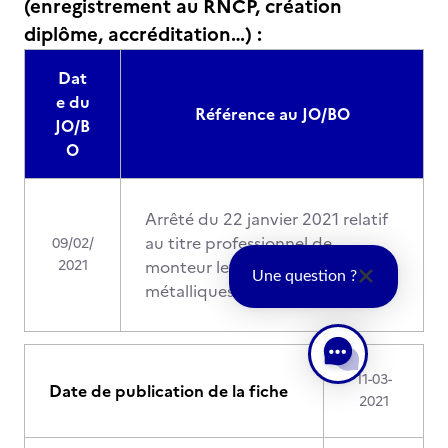
(enregistrement au RNCP, création
diplôme, accréditation…) :
Dat
e du
Référence au JO/BO
JO/B
O
Arrêté du 22 janvier 2021 relatif
au titre professionnel de
09/02/
2021
monteur levageur de structures
Une question ?
métalliques
11-03-
Date de publication de la fiche
2021