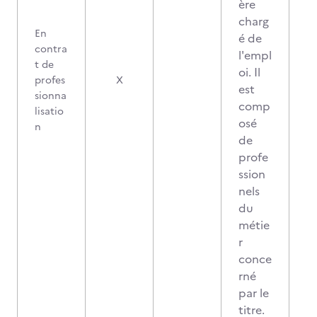
ère
charg
En
é de
contra
l'empl
t de
oi. Il
profes
X
est
sionna
comp
lisatio
osé
n
de
profe
ssion
nels
du
métie
r
conce
rné
par le
titre.