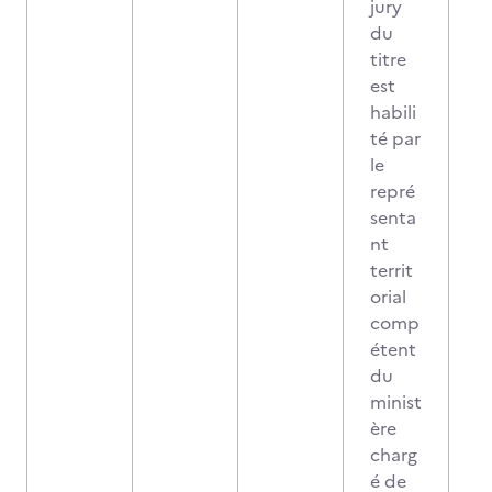
jury
du
titre
est
habili
té par
le
repré
senta
nt
territ
orial
comp
étent
du
minist
ère
charg
é de