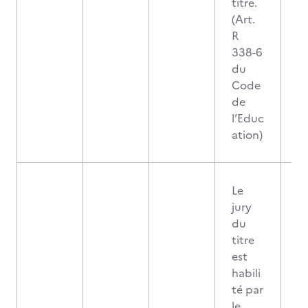
titre.
(Art.
R
338-6
du
Code
de
l’Educ
ation)
Le
jury
du
titre
est
habili
té par
le