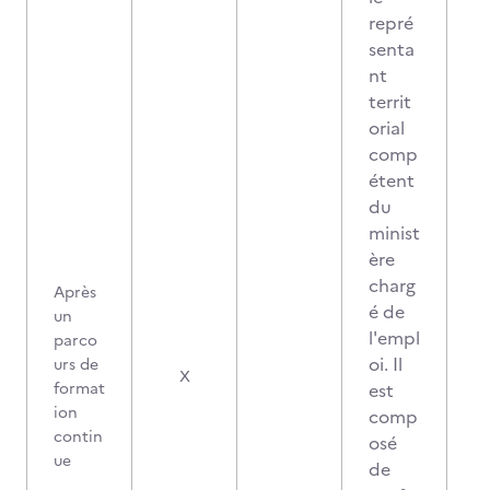
repré
senta
nt
territ
orial
comp
étent
du
minist
ère
charg
Après
é de
un
l'empl
parco
oi. Il
urs de
X
format
est
ion
comp
contin
osé
ue
de