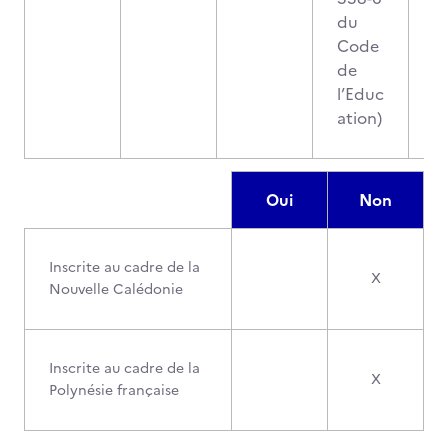
du
Code
de
l’Educ
ation)
Oui
Non
Inscrite au cadre de la
X
Nouvelle Calédonie
Inscrite au cadre de la
X
Polynésie française