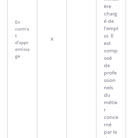
ère
charg
é de
En
l'empl
contra
oi. Il
t
X
d’appr
est
entissa
comp
ge
osé
de
profe
ssion
nels
du
métie
r
conce
rné
par le